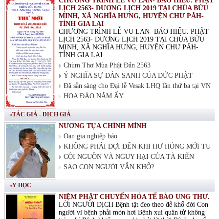
CHƯƠNG TRÌNH LỄ VU LAN- BÁO HIẾU. PHẬT
LỊCH 2563- DƯƠNG LỊCH 2019 TẠI CHÙA BỬU
MINH, XÃ NGHĨA HƯNG, HUYỆN CHƯ PĂH-
TỈNH GIA LAI
CHƯƠNG TRÌNH LỄ VU LAN- BÁO HIẾU. PHẬT
LỊCH 2563- DƯƠNG LỊCH 2019 TẠI CHÙA BỬU
MINH, XÃ NGHĨA HƯNG, HUYỆN CHƯ PĂH-
TỈNH GIA LAI
Chùm Thơ Mùa Phật Đản 2563
Ý NGHĨA SỰ ĐẢN SANH CỦA ĐỨC PHẬT
Đã sẵn sàng cho Đại lễ Vesak LHQ lần thứ ba tại VN
HOA ĐÀO NĂM ẤY
»TÁC GIẢ - DỊCH GIẢ
NƯƠNG TỰA CHÍNH MÌNH
Oan gia nghiệp báo
KHÔNG PHẢI ĐỢI ĐẾN KHI HƯ HỎNG MỚI TU
CỘI NGUỒN VÀ NGUY HẠI CỦA TÀ KIẾN
SAO CON NGƯỜI VẪN KHỔ?
»Y HỌC
NIỆM PHẬT CHUYỂN HÓA TẾ BÀO UNG THƯ.
LỜI NGƯỜI DỊCH Bệnh tật đeo theo để khổ đời Con
người vì bệnh phải mòn hơi Bệnh xui quân tử không