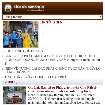
TIN TỪ THIỆN
CHÚT TÌNH QUÊ HƯƠNG.
BAN TRỊ SỰ PHẬT GIÁO GIA LAI ỦY LẠO CỨU TRỢ 3 TỈNH
BÌNH ĐỊNH, QUẢNG NGÃI, QUẢNG NAM (Chuyến từ thiện lần thứ
2)
NHÌN VỀ TƯƠNG LAI ĐẠO PHÁP CHÚNG TA CÓ CẢM THẤY LO
LẮNG KHÔNG ?
TÌNH THẦY TRÒ - TƯƠNG LAI ĐẠO PHÁP
»THỜI SỰ
Gia Lai: Ban trị sự Phật giáo huyện Chư Păh tổ
chức lễ cầu siêu anh linh các anh hùng liệt sĩ.
Nhân 72 năm ngày thương binh liệt sĩ (27/7/1947-
27/7/2019). Thể hiện đạo lý uống nước nhớ nguồn,
nhằm ghi nhớ, tôn vinh những công lao to lớn của các