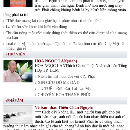
tròn chí Bệnh khiến nam nhi phải lỡ thời Bệnh chuyển
trần gian thành địa ngục Bệnh mờ non nước áng mây
trời Phải chăng không bệnh là hy hữu? Nên mộng xuân
hồng phải tả tơi.
“Thể dục mang lại cảm giác hạnh phúc như có nhiều tiền”
14 bất ổn sức khỏe khi lười vận động
Chỉ cần uống một cốc nước đúng thời điểm có thể cứu được cả tính mạng
của bạn
Loại rau- vị thuốc "quét sạch độc tố", chữa táo bón cực tốt: Chợ Việt rất
nhiều, giá rẻ
»THƯ VIỆN
HOA NGỌC LAN(sách)
HOA NGỌC LANThích Chơn ThiệnNhà xuất bản Tổng
Hợp TP. HCM
Niềm tin bất hoại đối với đức Phật
XIN CỨU ĐỘ MẸ ĐẤT
TU TUỆ - Đức Đạt-Lai Lạt-Ma
CHUYỂN HỌA THÀNH PHÚC
»PHÁP ÂM
Về bản nhạc Thiền Chân Nguyên
*** Cách đây không lâu, một người bạn gửi cho tôi
một bản nhạc, anh nói là một bản nhạc thiền mà anh rất
thích. Có lẽ anh biết tôi là một Phật tử và cũng thích
thưởng thức âm nhạc nên gửi cho tôi chăng? Anh bảo đây là một bài nhạc