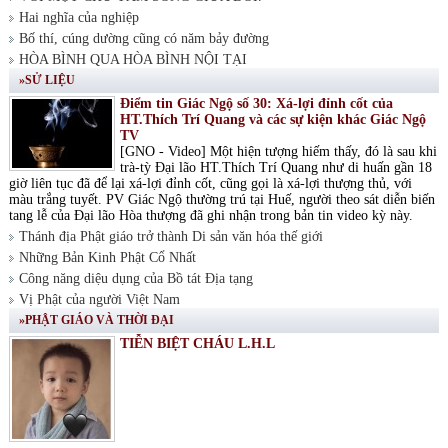
Hai nghĩa của nghiệp
Bố thí, cúng dường cũng có năm bảy đường
HÒA BÌNH QUA HÒA BÌNH NỘI TẠI
»SỬ LIỆU
Điểm tin Giác Ngộ số 30: Xá-lợi đỉnh cốt của
HT.Thích Trí Quang và các sự kiện khác Giác Ngộ
TV
[GNO - Video] Một hiện tượng hiếm thấy, đó là sau khi
trà-tỳ Đại lão HT.Thích Trí Quang như di huấn gần 18
giờ liên tục đã để lại xá-lợi đỉnh cốt, cũng gọi là xá-lợi thượng thủ, với
màu trắng tuyết. PV Giác Ngộ thường trú tại Huế, người theo sát diễn biến
tang lễ của Đại lão Hòa thượng đã ghi nhận trong bản tin video kỳ này.
Thánh địa Phật giáo trở thành Di sản văn hóa thế giới
Những Bản Kinh Phật Cổ Nhất
Công năng diệu dụng của Bồ tát Địa tạng
Vị Phật của người Việt Nam
»PHẬT GIÁO VÀ THỜI ĐẠI
TIỄN BIỆT CHÁU L.H.L