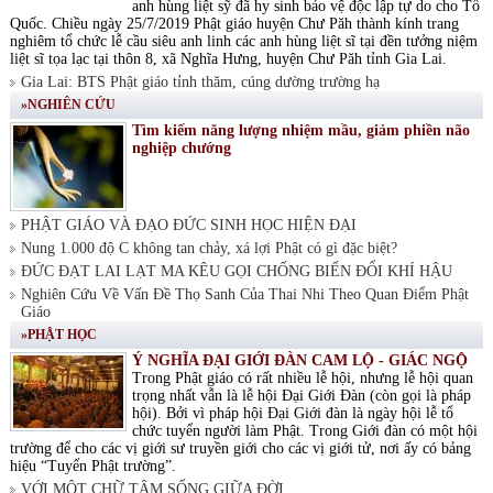
anh hùng liệt sỹ đã hy sinh bảo vệ độc lập tự do cho Tổ
Quốc. Chiều ngày 25/7/2019 Phật giáo huyện Chư Păh thành kính trang
nghiêm tổ chức lễ cầu siêu anh linh các anh hùng liệt sĩ tại đền tưởng niệm
liệt sĩ tọa lạc tại thôn 8, xã Nghĩa Hưng, huyện Chư Păh tỉnh Gia Lai.
Gia Lai: BTS Phật giáo tỉnh thăm, cúng dường trường hạ
»NGHIÊN CỨU
Tìm kiếm năng lượng nhiệm mầu, giảm phiền não
nghiệp chướng
PHẬT GIÁO VÀ ĐẠO ĐỨC SINH HỌC HIỆN ĐẠI
Nung 1.000 độ C không tan chảy, xá lợi Phật có gì đặc biệt?
ĐỨC ĐẠT LAI LẠT MA KÊU GỌI CHỐNG BIẾN ĐỔI KHÍ HẬU
Nghiên Cứu Về Vấn Đề Thọ Sanh Của Thai Nhi Theo Quan Điểm Phật
Giáo
»PHẬT HỌC
Ý NGHĨA ĐẠI GIỚI ĐÀN CAM LỘ - GIÁC NGỘ
Trong Phật giáo có rất nhiều lễ hội, nhưng lễ hội quan
trọng nhất vẫn là lễ hội Đại Giới Đàn (còn gọi là pháp
hội). Bởi vì pháp hội Đại Giới đàn là ngày hội lễ tổ
chức tuyển người làm Phật. Trong Giới đàn có một hội
trường để cho các vị giới sư truyền giới cho các vị giới tử, nơi ấy có bảng
hiệu “Tuyển Phật trường”.
VỚI MỘT CHỮ TÂM SỐNG GIỮA ĐỜI.