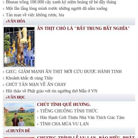
Bhutan trồng 108.000 cây xanh kỷ niệm hoàng tử bé đầy tháng
Một lần lắng lòng mình trước những người đã nằm xuống
Tản mạn về việc không rượu, bia
»VĂN HÓA
ĂN THỊT CHÓ LÀ "BẤT TRUNG BẤT NGHĨA"
GIEC: GIẢM MẠNH ĂN THỊT MỚI CỨU ĐƯỢC HÀNH TINH
Khoảnh khắc đi cùng Thầy
CHÚT TẢN MẠN VỀ ĂN CHAY
Hội thảo về Phật giáo với tín ngưỡng thờ Mẫu ở VN
»VĂN HỌC
CHÚT TÌNH QUÊ HƯƠNG.
TIẾNG CHUÔNG TỈNH THỨC
Hân Hạnh Giới Thiệu Nhà Văn Thích Giác Tâm
TÌNH CHA MÙA VU LAN
»CHUYÊN ĐỀ