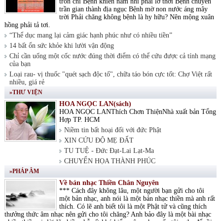
tròn chí Bệnh khiến nam nhi phải lỡ thời Bệnh chuyển
trần gian thành địa ngục Bệnh mờ non nước áng mây
trời Phải chăng không bệnh là hy hữu? Nên mộng xuân
hồng phải tả tơi.
“Thể dục mang lại cảm giác hạnh phúc như có nhiều tiền”
14 bất ổn sức khỏe khi lười vận động
Chỉ cần uống một cốc nước đúng thời điểm có thể cứu được cả tính mạng
của bạn
Loại rau- vị thuốc "quét sạch độc tố", chữa táo bón cực tốt: Chợ Việt rất
nhiều, giá rẻ
»THƯ VIỆN
HOA NGỌC LAN(sách)
HOA NGỌC LANThích Chơn ThiệnNhà xuất bản Tổng
Hợp TP. HCM
Niềm tin bất hoại đối với đức Phật
XIN CỨU ĐỘ MẸ ĐẤT
TU TUỆ - Đức Đạt-Lai Lạt-Ma
CHUYỂN HỌA THÀNH PHÚC
»PHÁP ÂM
Về bản nhạc Thiền Chân Nguyên
*** Cách đây không lâu, một người bạn gửi cho tôi
một bản nhạc, anh nói là một bản nhạc thiền mà anh rất
thích. Có lẽ anh biết tôi là một Phật tử và cũng thích
thưởng thức âm nhạc nên gửi cho tôi chăng? Anh bảo đây là một bài nhạc