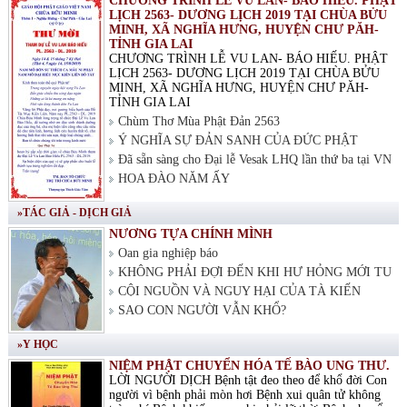
CHƯƠNG TRÌNH LỄ VU LAN- BÁO HIẾU. PHẬT
LỊCH 2563- DƯƠNG LỊCH 2019 TẠI CHÙA BỬU
MINH, XÃ NGHĨA HƯNG, HUYỆN CHƯ PĂH-
TỈNH GIA LAI
CHƯƠNG TRÌNH LỄ VU LAN- BÁO HIẾU. PHẬT
LỊCH 2563- DƯƠNG LỊCH 2019 TẠI CHÙA BỬU
MINH, XÃ NGHĨA HƯNG, HUYỆN CHƯ PĂH-
TỈNH GIA LAI
Chùm Thơ Mùa Phật Đản 2563
Ý NGHĨA SỰ ĐẢN SANH CỦA ĐỨC PHẬT
Đã sẵn sàng cho Đại lễ Vesak LHQ lần thứ ba tại VN
HOA ĐÀO NĂM ẤY
»TÁC GIẢ - DỊCH GIẢ
NƯƠNG TỰA CHÍNH MÌNH
Oan gia nghiệp báo
KHÔNG PHẢI ĐỢI ĐẾN KHI HƯ HỎNG MỚI TU
CỘI NGUỒN VÀ NGUY HẠI CỦA TÀ KIẾN
SAO CON NGƯỜI VẪN KHỔ?
»Y HỌC
NIỆM PHẬT CHUYỂN HÓA TẾ BÀO UNG THƯ.
LỜI NGƯỜI DỊCH Bệnh tật đeo theo để khổ đời Con
người vì bệnh phải mòn hơi Bệnh xui quân tử không