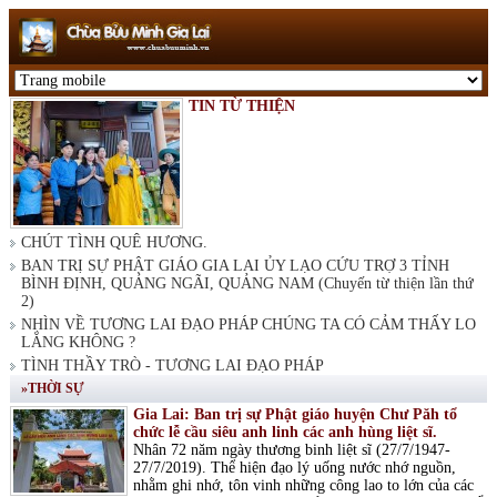
TIN TỪ THIỆN
CHÚT TÌNH QUÊ HƯƠNG.
BAN TRỊ SỰ PHẬT GIÁO GIA LAI ỦY LẠO CỨU TRỢ 3 TỈNH
BÌNH ĐỊNH, QUẢNG NGÃI, QUẢNG NAM (Chuyến từ thiện lần thứ
2)
NHÌN VỀ TƯƠNG LAI ĐẠO PHÁP CHÚNG TA CÓ CẢM THẤY LO
LẮNG KHÔNG ?
TÌNH THẦY TRÒ - TƯƠNG LAI ĐẠO PHÁP
»THỜI SỰ
Gia Lai: Ban trị sự Phật giáo huyện Chư Păh tổ
chức lễ cầu siêu anh linh các anh hùng liệt sĩ.
Nhân 72 năm ngày thương binh liệt sĩ (27/7/1947-
27/7/2019). Thể hiện đạo lý uống nước nhớ nguồn,
nhằm ghi nhớ, tôn vinh những công lao to lớn của các