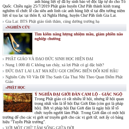
anh hùng liệt sỹ đã hy sinh bảo vệ độc lập tự do cho Tổ
Quốc. Chiều ngày 25/7/2019 Phật giáo huyện Chư Păh thành kính trang
nghiêm tổ chức lễ cầu siêu anh linh các anh hùng liệt sĩ tại đền tưởng niệm
liệt sĩ tọa lạc tại thôn 8, xã Nghĩa Hưng, huyện Chư Păh tỉnh Gia Lai.
Gia Lai: BTS Phật giáo tỉnh thăm, cúng dường trường hạ
»NGHIÊN CỨU
Tìm kiếm năng lượng nhiệm mầu, giảm phiền não
nghiệp chướng
PHẬT GIÁO VÀ ĐẠO ĐỨC SINH HỌC HIỆN ĐẠI
Nung 1.000 độ C không tan chảy, xá lợi Phật có gì đặc biệt?
ĐỨC ĐẠT LAI LẠT MA KÊU GỌI CHỐNG BIẾN ĐỔI KHÍ HẬU
Nghiên Cứu Về Vấn Đề Thọ Sanh Của Thai Nhi Theo Quan Điểm Phật
Giáo
»PHẬT HỌC
Ý NGHĨA ĐẠI GIỚI ĐÀN CAM LỘ - GIÁC NGỘ
Trong Phật giáo có rất nhiều lễ hội, nhưng lễ hội quan
trọng nhất vẫn là lễ hội Đại Giới Đàn (còn gọi là pháp
hội). Bởi vì pháp hội Đại Giới đàn là ngày hội lễ tổ
chức tuyển người làm Phật. Trong Giới đàn có một hội
trường để cho các vị giới sư truyền giới cho các vị giới tử, nơi ấy có bảng
hiệu “Tuyển Phật trường”.
VỚI MỘT CHỮ TÂM SỐNG GIỮA ĐỜI.