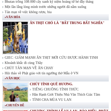
Bhutan trồng 108.000 cây xanh kỷ niệm hoàng tử bé đầy tháng
Một lần lắng lòng mình trước những người đã nằm xuống
Tản mạn về việc không rượu, bia
»VĂN HÓA
ĂN THỊT CHÓ LÀ "BẤT TRUNG BẤT NGHĨA"
GIEC: GIẢM MẠNH ĂN THỊT MỚI CỨU ĐƯỢC HÀNH TINH
Khoảnh khắc đi cùng Thầy
CHÚT TẢN MẠN VỀ ĂN CHAY
Hội thảo về Phật giáo với tín ngưỡng thờ Mẫu ở VN
»VĂN HỌC
CHÚT TÌNH QUÊ HƯƠNG.
TIẾNG CHUÔNG TỈNH THỨC
Hân Hạnh Giới Thiệu Nhà Văn Thích Giác Tâm
TÌNH CHA MÙA VU LAN
»CHUYÊN ĐỀ