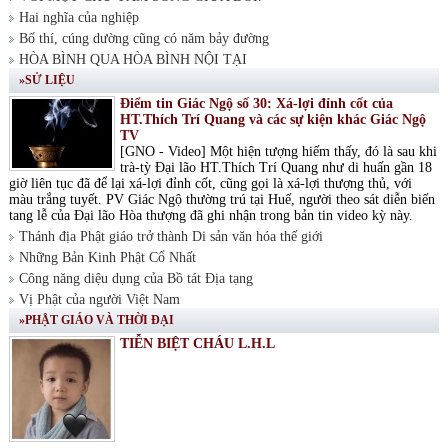
Hai nghĩa của nghiệp
Bố thí, cúng dường cũng có năm bảy đường
HÒA BÌNH QUA HÒA BÌNH NỘI TẠI
»SỬ LIỆU
Điểm tin Giác Ngộ số 30: Xá-lợi đỉnh cốt của
HT.Thích Trí Quang và các sự kiện khác Giác Ngộ
TV
[GNO - Video] Một hiện tượng hiếm thấy, đó là sau khi
trà-tỳ Đại lão HT.Thích Trí Quang như di huấn gần 18
giờ liên tục đã để lại xá-lợi đỉnh cốt, cũng gọi là xá-lợi thượng thủ, với
màu trắng tuyết. PV Giác Ngộ thường trú tại Huế, người theo sát diễn biến
tang lễ của Đại lão Hòa thượng đã ghi nhận trong bản tin video kỳ này.
Thánh địa Phật giáo trở thành Di sản văn hóa thế giới
Những Bản Kinh Phật Cổ Nhất
Công năng diệu dụng của Bồ tát Địa tạng
Vị Phật của người Việt Nam
»PHẬT GIÁO VÀ THỜI ĐẠI
TIỄN BIỆT CHÁU L.H.L