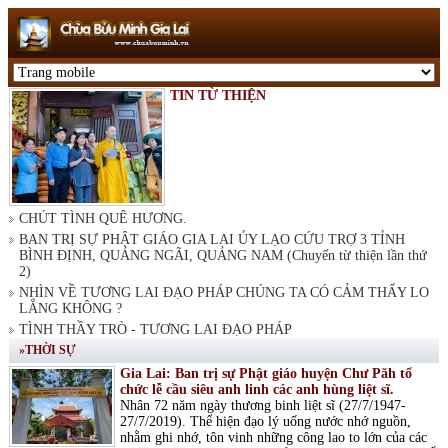
TIN TỪ THIỆN
CHÚT TÌNH QUÊ HƯƠNG.
BAN TRỊ SỰ PHẬT GIÁO GIA LAI ỦY LẠO CỨU TRỢ 3 TỈNH
BÌNH ĐỊNH, QUẢNG NGÃI, QUẢNG NAM (Chuyến từ thiện lần thứ
2)
NHÌN VỀ TƯƠNG LAI ĐẠO PHÁP CHÚNG TA CÓ CẢM THẤY LO
LẮNG KHÔNG ?
TÌNH THẦY TRÒ - TƯƠNG LAI ĐẠO PHÁP
»THỜI SỰ
Gia Lai: Ban trị sự Phật giáo huyện Chư Păh tổ
chức lễ cầu siêu anh linh các anh hùng liệt sĩ.
Nhân 72 năm ngày thương binh liệt sĩ (27/7/1947-
27/7/2019). Thể hiện đạo lý uống nước nhớ nguồn,
nhằm ghi nhớ, tôn vinh những công lao to lớn của các