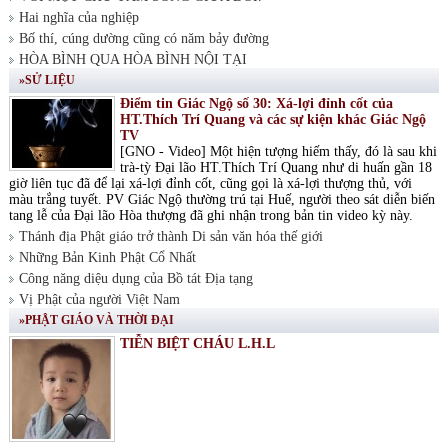
Hai nghĩa của nghiệp
Bố thí, cúng dường cũng có năm bảy đường
HÒA BÌNH QUA HÒA BÌNH NỘI TẠI
»SỬ LIỆU
Điểm tin Giác Ngộ số 30: Xá-lợi đỉnh cốt của
HT.Thích Trí Quang và các sự kiện khác Giác Ngộ
TV
[GNO - Video] Một hiện tượng hiếm thấy, đó là sau khi
trà-tỳ Đại lão HT.Thích Trí Quang như di huấn gần 18
giờ liên tục đã để lại xá-lợi đỉnh cốt, cũng gọi là xá-lợi thượng thủ, với
màu trắng tuyết. PV Giác Ngộ thường trú tại Huế, người theo sát diễn biến
tang lễ của Đại lão Hòa thượng đã ghi nhận trong bản tin video kỳ này.
Thánh địa Phật giáo trở thành Di sản văn hóa thế giới
Những Bản Kinh Phật Cổ Nhất
Công năng diệu dụng của Bồ tát Địa tạng
Vị Phật của người Việt Nam
»PHẬT GIÁO VÀ THỜI ĐẠI
TIỄN BIỆT CHÁU L.H.L