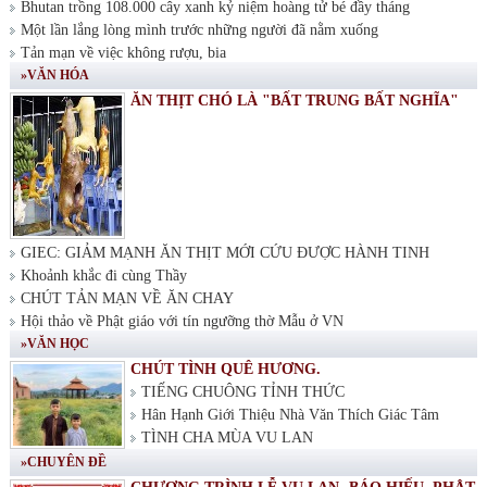
Bhutan trồng 108.000 cây xanh kỷ niệm hoàng tử bé đầy tháng
Một lần lắng lòng mình trước những người đã nằm xuống
Tản mạn về việc không rượu, bia
»VĂN HÓA
ĂN THỊT CHÓ LÀ "BẤT TRUNG BẤT NGHĨA"
GIEC: GIẢM MẠNH ĂN THỊT MỚI CỨU ĐƯỢC HÀNH TINH
Khoảnh khắc đi cùng Thầy
CHÚT TẢN MẠN VỀ ĂN CHAY
Hội thảo về Phật giáo với tín ngưỡng thờ Mẫu ở VN
»VĂN HỌC
CHÚT TÌNH QUÊ HƯƠNG.
TIẾNG CHUÔNG TỈNH THỨC
Hân Hạnh Giới Thiệu Nhà Văn Thích Giác Tâm
TÌNH CHA MÙA VU LAN
»CHUYÊN ĐỀ