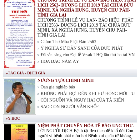
CHƯƠNG TRÌNH LỄ VU LAN- BÁO HIẾU. PHẬT
LỊCH 2563- DƯƠNG LỊCH 2019 TẠI CHÙA BỬU
MINH, XÃ NGHĨA HƯNG, HUYỆN CHƯ PĂH-
TỈNH GIA LAI
CHƯƠNG TRÌNH LỄ VU LAN- BÁO HIẾU. PHẬT
LỊCH 2563- DƯƠNG LỊCH 2019 TẠI CHÙA BỬU
MINH, XÃ NGHĨA HƯNG, HUYỆN CHƯ PĂH-
TỈNH GIA LAI
Chùm Thơ Mùa Phật Đản 2563
Ý NGHĨA SỰ ĐẢN SANH CỦA ĐỨC PHẬT
Đã sẵn sàng cho Đại lễ Vesak LHQ lần thứ ba tại VN
HOA ĐÀO NĂM ẤY
»TÁC GIẢ - DỊCH GIẢ
NƯƠNG TỰA CHÍNH MÌNH
Oan gia nghiệp báo
KHÔNG PHẢI ĐỢI ĐẾN KHI HƯ HỎNG MỚI TU
CỘI NGUỒN VÀ NGUY HẠI CỦA TÀ KIẾN
SAO CON NGƯỜI VẪN KHỔ?
»Y HỌC
NIỆM PHẬT CHUYỂN HÓA TẾ BÀO UNG THƯ.
LỜI NGƯỜI DỊCH Bệnh tật đeo theo để khổ đời Con
người vì bệnh phải mòn hơi Bệnh xui quân tử không