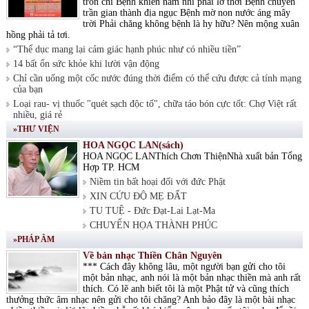
tròn chí Bệnh khiến nam nhi phải lỡ thời Bệnh chuyển
trần gian thành địa ngục Bệnh mờ non nước áng mây
trời Phải chăng không bệnh là hy hữu? Nên mộng xuân
hồng phải tả tơi.
“Thể dục mang lại cảm giác hạnh phúc như có nhiều tiền”
14 bất ổn sức khỏe khi lười vận động
Chỉ cần uống một cốc nước đúng thời điểm có thể cứu được cả tính mạng
của bạn
Loại rau- vị thuốc "quét sạch độc tố", chữa táo bón cực tốt: Chợ Việt rất
nhiều, giá rẻ
»THƯ VIỆN
HOA NGỌC LAN(sách)
HOA NGỌC LANThích Chơn ThiệnNhà xuất bản Tổng
Hợp TP. HCM
Niềm tin bất hoại đối với đức Phật
XIN CỨU ĐỘ MẸ ĐẤT
TU TUỆ - Đức Đạt-Lai Lạt-Ma
CHUYỂN HỌA THÀNH PHÚC
»PHÁP ÂM
Về bản nhạc Thiền Chân Nguyên
*** Cách đây không lâu, một người bạn gửi cho tôi
một bản nhạc, anh nói là một bản nhạc thiền mà anh rất
thích. Có lẽ anh biết tôi là một Phật tử và cũng thích
thưởng thức âm nhạc nên gửi cho tôi chăng? Anh bảo đây là một bài nhạc