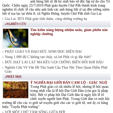
anh hùng liệt sỹ đã hy sinh bảo vệ độc lập tự do cho Tổ
Quốc. Chiều ngày 25/7/2019 Phật giáo huyện Chư Păh thành kính trang
nghiêm tổ chức lễ cầu siêu anh linh các anh hùng liệt sĩ tại đền tưởng niệm
liệt sĩ tọa lạc tại thôn 8, xã Nghĩa Hưng, huyện Chư Păh tỉnh Gia Lai.
Gia Lai: BTS Phật giáo tỉnh thăm, cúng dường trường hạ
»NGHIÊN CỨU
Tìm kiếm năng lượng nhiệm mầu, giảm phiền não
nghiệp chướng
PHẬT GIÁO VÀ ĐẠO ĐỨC SINH HỌC HIỆN ĐẠI
Nung 1.000 độ C không tan chảy, xá lợi Phật có gì đặc biệt?
ĐỨC ĐẠT LAI LẠT MA KÊU GỌI CHỐNG BIẾN ĐỔI KHÍ HẬU
Nghiên Cứu Về Vấn Đề Thọ Sanh Của Thai Nhi Theo Quan Điểm Phật
Giáo
»PHẬT HỌC
Ý NGHĨA ĐẠI GIỚI ĐÀN CAM LỘ - GIÁC NGỘ
Trong Phật giáo có rất nhiều lễ hội, nhưng lễ hội quan
trọng nhất vẫn là lễ hội Đại Giới Đàn (còn gọi là pháp
hội). Bởi vì pháp hội Đại Giới đàn là ngày hội lễ tổ
chức tuyển người làm Phật. Trong Giới đàn có một hội
trường để cho các vị giới sư truyền giới cho các vị giới tử, nơi ấy có bảng
hiệu “Tuyển Phật trường”.
VỚI MỘT CHỮ TÂM SỐNG GIỮA ĐỜI.