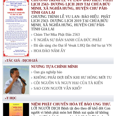
CHƯƠNG TRÌNH LỄ VU LAN- BÁO HIẾU. PHẬT
LỊCH 2563- DƯƠNG LỊCH 2019 TẠI CHÙA BỬU
MINH, XÃ NGHĨA HƯNG, HUYỆN CHƯ PĂH-
TỈNH GIA LAI
CHƯƠNG TRÌNH LỄ VU LAN- BÁO HIẾU. PHẬT
LỊCH 2563- DƯƠNG LỊCH 2019 TẠI CHÙA BỬU
MINH, XÃ NGHĨA HƯNG, HUYỆN CHƯ PĂH-
TỈNH GIA LAI
Chùm Thơ Mùa Phật Đản 2563
Ý NGHĨA SỰ ĐẢN SANH CỦA ĐỨC PHẬT
Đã sẵn sàng cho Đại lễ Vesak LHQ lần thứ ba tại VN
HOA ĐÀO NĂM ẤY
»TÁC GIẢ - DỊCH GIẢ
NƯƠNG TỰA CHÍNH MÌNH
Oan gia nghiệp báo
KHÔNG PHẢI ĐỢI ĐẾN KHI HƯ HỎNG MỚI TU
CỘI NGUỒN VÀ NGUY HẠI CỦA TÀ KIẾN
SAO CON NGƯỜI VẪN KHỔ?
»Y HỌC
NIỆM PHẬT CHUYỂN HÓA TẾ BÀO UNG THƯ.
LỜI NGƯỜI DỊCH Bệnh tật đeo theo để khổ đời Con
người vì bệnh phải mòn hơi Bệnh xui quân tử không