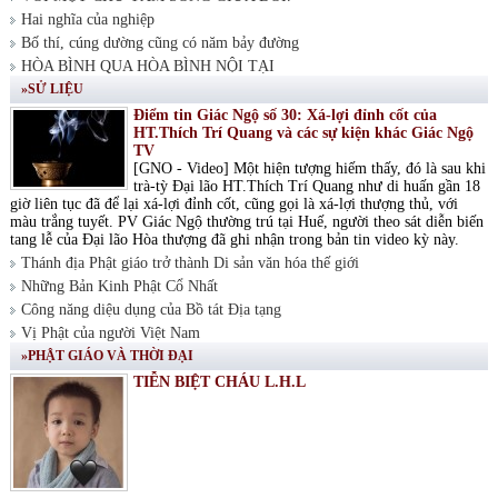
Hai nghĩa của nghiệp
Bố thí, cúng dường cũng có năm bảy đường
HÒA BÌNH QUA HÒA BÌNH NỘI TẠI
»SỬ LIỆU
Điểm tin Giác Ngộ số 30: Xá-lợi đỉnh cốt của
HT.Thích Trí Quang và các sự kiện khác Giác Ngộ
TV
[GNO - Video] Một hiện tượng hiếm thấy, đó là sau khi
trà-tỳ Đại lão HT.Thích Trí Quang như di huấn gần 18
giờ liên tục đã để lại xá-lợi đỉnh cốt, cũng gọi là xá-lợi thượng thủ, với
màu trắng tuyết. PV Giác Ngộ thường trú tại Huế, người theo sát diễn biến
tang lễ của Đại lão Hòa thượng đã ghi nhận trong bản tin video kỳ này.
Thánh địa Phật giáo trở thành Di sản văn hóa thế giới
Những Bản Kinh Phật Cổ Nhất
Công năng diệu dụng của Bồ tát Địa tạng
Vị Phật của người Việt Nam
»PHẬT GIÁO VÀ THỜI ĐẠI
TIỄN BIỆT CHÁU L.H.L