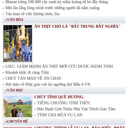
Bhutan trồng 108.000 cây xanh kỷ niệm hoàng tử bé đầy tháng
Một lần lắng lòng mình trước những người đã nằm xuống
Tản mạn về việc không rượu, bia
»VĂN HÓA
ĂN THỊT CHÓ LÀ "BẤT TRUNG BẤT NGHĨA"
GIEC: GIẢM MẠNH ĂN THỊT MỚI CỨU ĐƯỢC HÀNH TINH
Khoảnh khắc đi cùng Thầy
CHÚT TẢN MẠN VỀ ĂN CHAY
Hội thảo về Phật giáo với tín ngưỡng thờ Mẫu ở VN
»VĂN HỌC
CHÚT TÌNH QUÊ HƯƠNG.
TIẾNG CHUÔNG TỈNH THỨC
Hân Hạnh Giới Thiệu Nhà Văn Thích Giác Tâm
TÌNH CHA MÙA VU LAN
»CHUYÊN ĐỀ