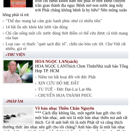
tròn chí Bệnh khiến nam nhi phải lỡ thời Bệnh chuyển
trần gian thành địa ngục Bệnh mờ non nước áng mây
trời Phải chăng không bệnh là hy hữu? Nên mộng xuân
hồng phải tả tơi.
“Thể dục mang lại cảm giác hạnh phúc như có nhiều tiền”
14 bất ổn sức khỏe khi lười vận động
Chỉ cần uống một cốc nước đúng thời điểm có thể cứu được cả tính mạng
của bạn
Loại rau- vị thuốc "quét sạch độc tố", chữa táo bón cực tốt: Chợ Việt rất
nhiều, giá rẻ
»THƯ VIỆN
HOA NGỌC LAN(sách)
HOA NGỌC LANThích Chơn ThiệnNhà xuất bản Tổng
Hợp TP. HCM
Niềm tin bất hoại đối với đức Phật
XIN CỨU ĐỘ MẸ ĐẤT
TU TUỆ - Đức Đạt-Lai Lạt-Ma
CHUYỂN HỌA THÀNH PHÚC
»PHÁP ÂM
Về bản nhạc Thiền Chân Nguyên
*** Cách đây không lâu, một người bạn gửi cho tôi
một bản nhạc, anh nói là một bản nhạc thiền mà anh rất
thích. Có lẽ anh biết tôi là một Phật tử và cũng thích
thưởng thức âm nhạc nên gửi cho tôi chăng? Anh bảo đây là một bài nhạc