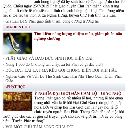
anh hùng liệt sỹ đã hy sinh bảo vệ độc lập tự do cho Tổ
Quốc. Chiều ngày 25/7/2019 Phật giáo huyện Chư Păh thành kính trang
nghiêm tổ chức lễ cầu siêu anh linh các anh hùng liệt sĩ tại đền tưởng niệm
liệt sĩ tọa lạc tại thôn 8, xã Nghĩa Hưng, huyện Chư Păh tỉnh Gia Lai.
Gia Lai: BTS Phật giáo tỉnh thăm, cúng dường trường hạ
»NGHIÊN CỨU
Tìm kiếm năng lượng nhiệm mầu, giảm phiền não
nghiệp chướng
PHẬT GIÁO VÀ ĐẠO ĐỨC SINH HỌC HIỆN ĐẠI
Nung 1.000 độ C không tan chảy, xá lợi Phật có gì đặc biệt?
ĐỨC ĐẠT LAI LẠT MA KÊU GỌI CHỐNG BIẾN ĐỔI KHÍ HẬU
Nghiên Cứu Về Vấn Đề Thọ Sanh Của Thai Nhi Theo Quan Điểm Phật
Giáo
»PHẬT HỌC
Ý NGHĨA ĐẠI GIỚI ĐÀN CAM LỘ - GIÁC NGỘ
Trong Phật giáo có rất nhiều lễ hội, nhưng lễ hội quan
trọng nhất vẫn là lễ hội Đại Giới Đàn (còn gọi là pháp
hội). Bởi vì pháp hội Đại Giới đàn là ngày hội lễ tổ
chức tuyển người làm Phật. Trong Giới đàn có một hội
trường để cho các vị giới sư truyền giới cho các vị giới tử, nơi ấy có bảng
hiệu “Tuyển Phật trường”.
VỚI MỘT CHỮ TÂM SỐNG GIỮA ĐỜI.