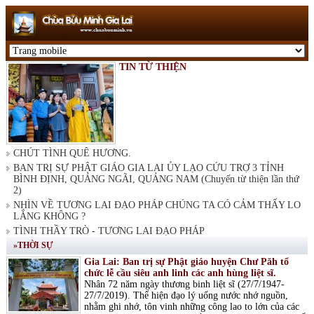
TIN TỪ THIỆN
CHÚT TÌNH QUÊ HƯƠNG.
BAN TRỊ SỰ PHẬT GIÁO GIA LAI ỦY LẠO CỨU TRỢ 3 TỈNH
BÌNH ĐỊNH, QUẢNG NGÃI, QUẢNG NAM (Chuyến từ thiện lần thứ
2)
NHÌN VỀ TƯƠNG LAI ĐẠO PHÁP CHÚNG TA CÓ CẢM THẤY LO
LẮNG KHÔNG ?
TÌNH THẦY TRÒ - TƯƠNG LAI ĐẠO PHÁP
»THỜI SỰ
Gia Lai: Ban trị sự Phật giáo huyện Chư Păh tổ
chức lễ cầu siêu anh linh các anh hùng liệt sĩ.
Nhân 72 năm ngày thương binh liệt sĩ (27/7/1947-
27/7/2019). Thể hiện đạo lý uống nước nhớ nguồn,
nhằm ghi nhớ, tôn vinh những công lao to lớn của các