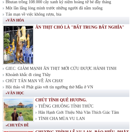
Bhutan trồng 108.000 cây xanh kỷ niệm hoàng tử bé đầy tháng
Một lần lắng lòng mình trước những người đã nằm xuống
Tản mạn về việc không rượu, bia
»VĂN HÓA
ĂN THỊT CHÓ LÀ "BẤT TRUNG BẤT NGHĨA"
GIEC: GIẢM MẠNH ĂN THỊT MỚI CỨU ĐƯỢC HÀNH TINH
Khoảnh khắc đi cùng Thầy
CHÚT TẢN MẠN VỀ ĂN CHAY
Hội thảo về Phật giáo với tín ngưỡng thờ Mẫu ở VN
»VĂN HỌC
CHÚT TÌNH QUÊ HƯƠNG.
TIẾNG CHUÔNG TỈNH THỨC
Hân Hạnh Giới Thiệu Nhà Văn Thích Giác Tâm
TÌNH CHA MÙA VU LAN
»CHUYÊN ĐỀ