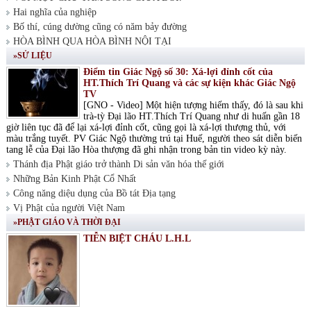
Hai nghĩa của nghiệp
Bố thí, cúng dường cũng có năm bảy đường
HÒA BÌNH QUA HÒA BÌNH NỘI TẠI
»SỬ LIỆU
Điểm tin Giác Ngộ số 30: Xá-lợi đỉnh cốt của
HT.Thích Trí Quang và các sự kiện khác Giác Ngộ
TV
[GNO - Video] Một hiện tượng hiếm thấy, đó là sau khi
trà-tỳ Đại lão HT.Thích Trí Quang như di huấn gần 18
giờ liên tục đã để lại xá-lợi đỉnh cốt, cũng gọi là xá-lợi thượng thủ, với
màu trắng tuyết. PV Giác Ngộ thường trú tại Huế, người theo sát diễn biến
tang lễ của Đại lão Hòa thượng đã ghi nhận trong bản tin video kỳ này.
Thánh địa Phật giáo trở thành Di sản văn hóa thế giới
Những Bản Kinh Phật Cổ Nhất
Công năng diệu dụng của Bồ tát Địa tạng
Vị Phật của người Việt Nam
»PHẬT GIÁO VÀ THỜI ĐẠI
TIỄN BIỆT CHÁU L.H.L