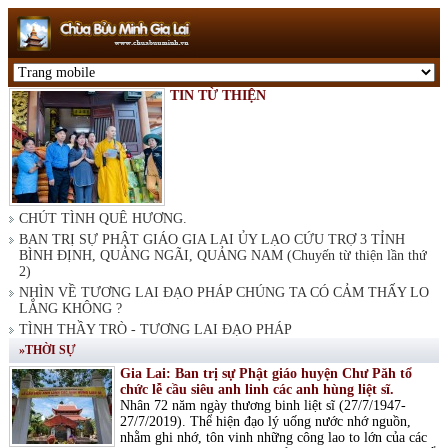
TIN TỪ THIỆN
CHÚT TÌNH QUÊ HƯƠNG.
BAN TRỊ SỰ PHẬT GIÁO GIA LAI ỦY LẠO CỨU TRỢ 3 TỈNH
BÌNH ĐỊNH, QUẢNG NGÃI, QUẢNG NAM (Chuyến từ thiện lần thứ
2)
NHÌN VỀ TƯƠNG LAI ĐẠO PHÁP CHÚNG TA CÓ CẢM THẤY LO
LẮNG KHÔNG ?
TÌNH THẦY TRÒ - TƯƠNG LAI ĐẠO PHÁP
»THỜI SỰ
Gia Lai: Ban trị sự Phật giáo huyện Chư Păh tổ
chức lễ cầu siêu anh linh các anh hùng liệt sĩ.
Nhân 72 năm ngày thương binh liệt sĩ (27/7/1947-
27/7/2019). Thể hiện đạo lý uống nước nhớ nguồn,
nhằm ghi nhớ, tôn vinh những công lao to lớn của các