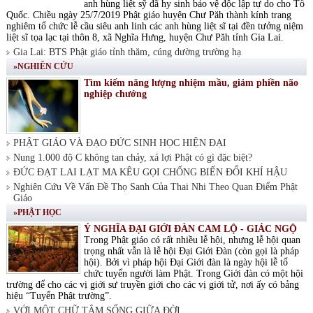
anh hùng liệt sỹ đã hy sinh bảo vệ độc lập tự do cho Tổ
Quốc. Chiều ngày 25/7/2019 Phật giáo huyện Chư Păh thành kính trang
nghiêm tổ chức lễ cầu siêu anh linh các anh hùng liệt sĩ tại đền tưởng niệm
liệt sĩ tọa lạc tại thôn 8, xã Nghĩa Hưng, huyện Chư Păh tỉnh Gia Lai.
Gia Lai: BTS Phật giáo tỉnh thăm, cúng dường trường hạ
»NGHIÊN CỨU
Tìm kiếm năng lượng nhiệm mầu, giảm phiền não
nghiệp chướng
PHẬT GIÁO VÀ ĐẠO ĐỨC SINH HỌC HIỆN ĐẠI
Nung 1.000 độ C không tan chảy, xá lợi Phật có gì đặc biệt?
ĐỨC ĐẠT LAI LẠT MA KÊU GỌI CHỐNG BIẾN ĐỔI KHÍ HẬU
Nghiên Cứu Về Vấn Đề Thọ Sanh Của Thai Nhi Theo Quan Điểm Phật
Giáo
»PHẬT HỌC
Ý NGHĨA ĐẠI GIỚI ĐÀN CAM LỘ - GIÁC NGỘ
Trong Phật giáo có rất nhiều lễ hội, nhưng lễ hội quan
trọng nhất vẫn là lễ hội Đại Giới Đàn (còn gọi là pháp
hội). Bởi vì pháp hội Đại Giới đàn là ngày hội lễ tổ
chức tuyển người làm Phật. Trong Giới đàn có một hội
trường để cho các vị giới sư truyền giới cho các vị giới tử, nơi ấy có bảng
hiệu “Tuyển Phật trường”.
VỚI MỘT CHỮ TÂM SỐNG GIỮA ĐỜI.