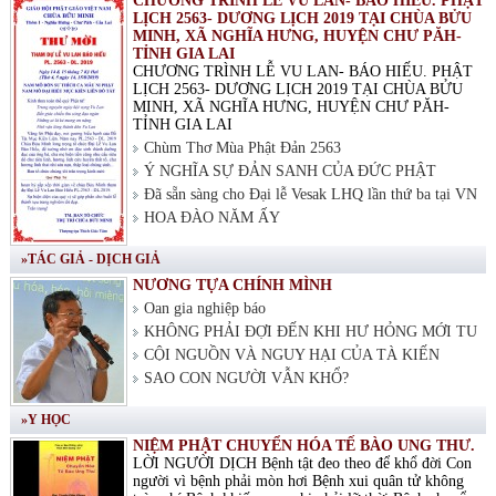
CHƯƠNG TRÌNH LỄ VU LAN- BÁO HIẾU. PHẬT
LỊCH 2563- DƯƠNG LỊCH 2019 TẠI CHÙA BỬU
MINH, XÃ NGHĨA HƯNG, HUYỆN CHƯ PĂH-
TỈNH GIA LAI
CHƯƠNG TRÌNH LỄ VU LAN- BÁO HIẾU. PHẬT
LỊCH 2563- DƯƠNG LỊCH 2019 TẠI CHÙA BỬU
MINH, XÃ NGHĨA HƯNG, HUYỆN CHƯ PĂH-
TỈNH GIA LAI
Chùm Thơ Mùa Phật Đản 2563
Ý NGHĨA SỰ ĐẢN SANH CỦA ĐỨC PHẬT
Đã sẵn sàng cho Đại lễ Vesak LHQ lần thứ ba tại VN
HOA ĐÀO NĂM ẤY
»TÁC GIẢ - DỊCH GIẢ
NƯƠNG TỰA CHÍNH MÌNH
Oan gia nghiệp báo
KHÔNG PHẢI ĐỢI ĐẾN KHI HƯ HỎNG MỚI TU
CỘI NGUỒN VÀ NGUY HẠI CỦA TÀ KIẾN
SAO CON NGƯỜI VẪN KHỔ?
»Y HỌC
NIỆM PHẬT CHUYỂN HÓA TẾ BÀO UNG THƯ.
LỜI NGƯỜI DỊCH Bệnh tật đeo theo để khổ đời Con
người vì bệnh phải mòn hơi Bệnh xui quân tử không