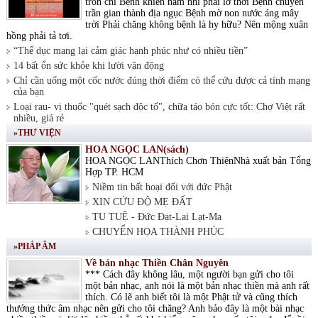
tròn chí Bệnh khiến nam nhi phải lỡ thời Bệnh chuyển
trần gian thành địa ngục Bệnh mờ non nước áng mây
trời Phải chăng không bệnh là hy hữu? Nên mộng xuân
hồng phải tả tơi.
“Thể dục mang lại cảm giác hạnh phúc như có nhiều tiền”
14 bất ổn sức khỏe khi lười vận động
Chỉ cần uống một cốc nước đúng thời điểm có thể cứu được cả tính mạng
của bạn
Loại rau- vị thuốc "quét sạch độc tố", chữa táo bón cực tốt: Chợ Việt rất
nhiều, giá rẻ
»THƯ VIỆN
HOA NGỌC LAN(sách)
HOA NGỌC LANThích Chơn ThiệnNhà xuất bản Tổng
Hợp TP. HCM
Niềm tin bất hoại đối với đức Phật
XIN CỨU ĐỘ MẸ ĐẤT
TU TUỆ - Đức Đạt-Lai Lạt-Ma
CHUYỂN HỌA THÀNH PHÚC
»PHÁP ÂM
Về bản nhạc Thiền Chân Nguyên
*** Cách đây không lâu, một người bạn gửi cho tôi
một bản nhạc, anh nói là một bản nhạc thiền mà anh rất
thích. Có lẽ anh biết tôi là một Phật tử và cũng thích
thưởng thức âm nhạc nên gửi cho tôi chăng? Anh bảo đây là một bài nhạc