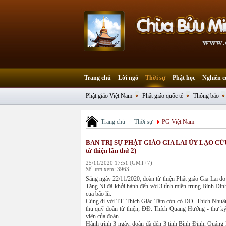
Trang chủ
Lời ngỏ
Thời sự
Phật học
Nghiên c
Phật giáo Việt Nam
Phật giáo quốc tế
Thông báo
Trang chủ
Thời sự
PG Việt Nam
BAN TRỊ SỰ PHẬT GIÁO GIA LAI ỦY LẠO CỨ
từ thiện lần thứ 2)
25/11/2020 17:51 (GMT+7)
Số lượt xem: 3963
Sáng ngày 22/11/2020, đoàn từ thiện Phật giáo Gia Lai d
Tăng Ni đã khởi hành đến với 3 tỉnh miền trung Bình Đị
của bão lũ.
Cùng đi với TT. Thích Giác Tâm còn có ĐĐ. Thích Nhuậ
thủ quỹ đoàn từ thiện; ĐĐ. Thích Quang Hướng - thư k
viên của đoàn….
Hành trình 3 ngày, đoàn đã đến 3 tỉnh Bình Định, Quảng