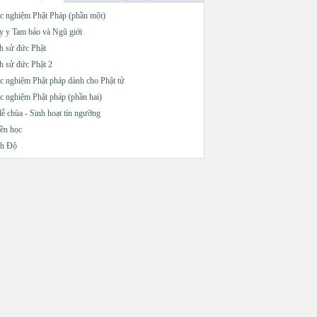
c nghiệm Phật Pháp (phần một)
 y Tam bảo và Ngũ giới
h sử đức Phật
h sử đức Phật 2
c nghiệm Phật pháp dành cho Phật tử
c nghiệm Phật pháp (phần hai)
lễ chùa - Sinh hoạt tín ngưỡng
ền học
nh Độ