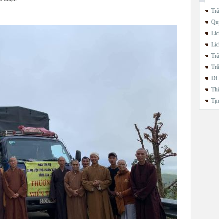
Trắ
Quy
Lic
Lic
Trắ
Trắ
Đi 
Thi
Tị