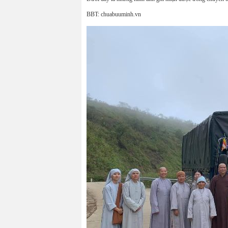
BBT: chuabuuminh.vn