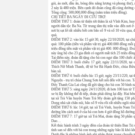
gói, áo mới, dầu ăn, bóng đèn năng lượng và phong thư), 
2 này là 480 triệu. Bên cạnh đó đoàn cũng đã cúng dường 4
Tổng cộng: 500,000,000 đồng (năm trăm triệu đồng).
CHI TIẾT BA NGÀY ĐI CỨU TRỢ:
ĐIỂM THỨ 1: đoàn từ thiện tới thăm là xã Vĩnh Kim, huyệ
người dân tộc Ba Na. Từ trung tâm thị trấn vào đến nơi 
nơi bị sạt lở rất nhiều bởi cơn bão số 9 và số 10 vừa qua
quà.
ĐIỂM THỨ 2: vào lúc 15 giờ 30, ngày 22/10/2020, tại ch
quà: 100 phần (tiền và phẩm vật trị giá 400.000 đồng mỗi 
triệu đồng tiền mặt và phẩm vật trị giá 400. 000 đồng). 
này ủng hộ cho 23 gia đình có người mất tích 25 triệu đồng
Tại điểm này, đoàn đã tặng cho bà con ngư dân 100 chiếc 
ĐIỂM THỨ 3: buổi chiều 17 giờ, ngày 22/11/2020, tạ
Thích Nữ Minh Thanh, đệ tử Sư Bà Hạnh Đức, chùa Bửu Thọ G
bàn xã.
ĐIỂM THỨ 4: buổi chiều lúc 15 giờ, ngày 23/11/220, tạ
Nguyện - trụ trì chùa Chung Sơn kết nối đến với bà con. 
Đức Thanh Gia Lai cũng đã gửi tặng cho bà con 50 bình nấu
ĐIỂM THỨ 5: sáng ngày 24/11/2020, đi hơn 100 km từ T
xe bị lầy không thể đi tiếp, đoàn phải dừng lại đẩy. Hai b
tại xã Trà Vân huyện Nam Trà My đoàn gởi tặng 150 phầ
Dong nhà sát chân núi, bão số 9 vừa rồi rất nhiều ngôi nhà
ĐIỂM THỨ 6: lúc 14 giờ, tại xã Trà Vinh, huyện Nam Tr
đường lớn cách nơi ở của bà con hơn 4 giờ đồng hồ đường 
ĐIỂM THỨ 7: 17 giờ tại xã Trà Mai, đoàn tặng 50 phần q
Dao…
Kết thúc hành trình 3 ngày đêm của đoàn từ thiện Ban Tr
tình san sẻ đến với bà con trong những ngày bão lũ khó kh
Dưới đây là những hình ảnh ghi nhận được trong chuyến từ