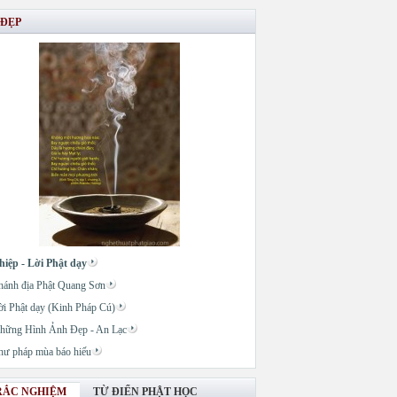
 ĐẸP
hiệp - Lời Phật dạy
hánh địa Phật Quang Sơn
ời Phật dạy (Kinh Pháp Cú)
hững Hình Ảnh Đẹp - An Lạc
hư pháp mùa báo hiếu
RẮC NGHIỆM
TỪ ĐIỂN PHẬT HỌC