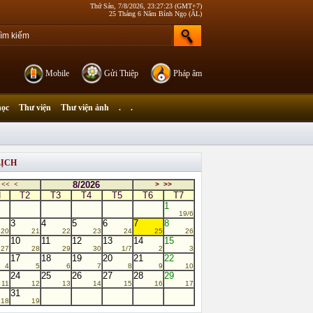
Thứ Sáu, 7/8/2026, 23:27:23 (GMT+7)
25 Tháng 6 Năm Bính Ngọ (ÂL)
Mobile
Gửi Thiệp
Pháp âm
học
Thư viện
Thư viện ảnh
.
.
LỊCH
8/2026
<<
<
>
>>
N
T2
T3
T4
T5
T6
T7
1
19/6
3
4
5
6
7
8
20
21
22
23
24
25
26
10
11
12
13
14
15
27
28
29
30
1/7
2
3
17
18
19
20
21
22
4
5
6
7
8
9
10
24
25
26
27
28
29
11
12
13
14
15
16
17
31
18
19