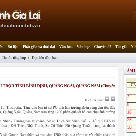
ứu
Sử liệu
Phật giáo và thời đại
Văn hóa
Văn học
Chuyên đề
Tác giả
Y 
Tin tức tổng hợp
Đọc báo dùm bạn
ÂM 
C
U TRỢ 3 TỈNH BÌNH ĐỊNH, QUẢNG NGÃI, QUẢNG NAM (Chuyến
2
Kích cỡ chữ:
9
o TT. Thích Giác Tâm, phó ban trị sự PG tỉnh làm trưởng đoàn cùng chư tôn đức
nh, Quảng Ngãi, Quảng Nam trao tặng 1200 phần quà tới bà con chịu ảnh hưởng
16
23
n Nhàn - Trưởng ban tài chánh, Sư cô Thích Nữ Minh Kiểu - Thủ quỹ BTS và
ý đoàn, ĐĐ Thích Nhật Thịnh, Sư Cô Thích Nữ Quang Thuần, cùng các thành
30
 Ngãi, Quảng Nam thăm và trao tặng 1200 phần quà gồm các vật phẩm (gạo, mì