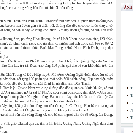
mỗi phần trị giá 400 nghìn đồng. Tổng cộng kinh phí cho chuyến đi từ thiện đợt
ẢNH
 ngôi chùa trong vùng bão lũ mỗi chùa 5 triệu đồng.
n Vĩnh Thạnh tỉnh Bình Định. Được biết nơi đây hơn 90 phần trăm là đồng bào
ở của bà con hơn 30km gần sát chân núi, đường đèo dốc cheo leo khúc khuỷu, có
, đời sống bà con ở đây vô cùng khó khăn. Nơi đây đoàn gửi tặng bà con 156 suất
ùa Hương Sơn, phường Hoài Hương, thị xã Hoài Nhơn, đoàn trao tặng 123 phần
phần); 23 phần dành riêng cho gia đình có người mất tích trong cơn bão số 09 (2
Đoàn xin cảm ơn nhóm từ thiện Bạch Mai Trang ở Hoài Nhơn Bình Định, trong dịp
.
áo phao.
i chùa Bửu Khánh, xã Phổ Khánh huyện Đức Phổ, tỉnh Quảng Ngãi do Sư Cô
ia Lai, trụ trì. Đoàn trao tặng 150 phần quà cho bà con khó khăn trên địa
i thôn Chú Tượng xã Đức Hiệp huyện Mộ Đức, Quảng Ngãi, đoàn được Sư cô Lệ
Tại đây đoàn gởi tặng 100 phần quà, mỗi phần 500 nghìn đồng. Dịp này điện máy
 nước siêu tốc. Đoàn xin gửi lời tri ân gia đình anh Đức Thanh.
P. Tam Kỳ - Quảng Nam với cung đường đèo dốc quanh co, khúc khuỷu, có nơi
T
ên đường rất nhiều nơi bị sạt lở. Nhưng cuối cùng đoàn cũng đến được với bà con,
T
n quà mỗi phần 400 nghìn đồng. Bà con nơi đây hầu hết là người dân tộc Ca
 bị đổ sập, tốc mái, đời sống vô cùng khó khăn thiếu thốn.
L
à My tặng 150 phần cho đồng bào dân tộc người Ca Dong. Hẹn bà con ra ngoài
rừng đèo dốc sạt lở nghiêm trọng nên xe không thể vào tận nơi.
N
uà tại nhà văn hóa cộng đồng xã, cho bà con người dân tộc Sê Đăng, Ca Dong,
T
ị sự Phật giáo Gia Lai qua các tỉnh Bình Định, Quảng Nam, Quảng Ngãi đem chút
ăn.
T
 thiện: