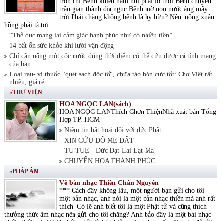
tròn chí Bệnh khiến nam nhi phải lỡ thời Bệnh chuyển
trần gian thành địa ngục Bệnh mờ non nước áng mây
trời Phải chăng không bệnh là hy hữu? Nên mộng xuân
hồng phải tả tơi.
“Thể dục mang lại cảm giác hạnh phúc như có nhiều tiền”
14 bất ổn sức khỏe khi lười vận động
Chỉ cần uống một cốc nước đúng thời điểm có thể cứu được cả tính mạng
của bạn
Loại rau- vị thuốc "quét sạch độc tố", chữa táo bón cực tốt: Chợ Việt rất
nhiều, giá rẻ
»THƯ VIỆN
HOA NGỌC LAN(sách)
HOA NGỌC LANThích Chơn ThiệnNhà xuất bản Tổng
Hợp TP. HCM
Niềm tin bất hoại đối với đức Phật
XIN CỨU ĐỘ MẸ ĐẤT
TU TUỆ - Đức Đạt-Lai Lạt-Ma
CHUYỂN HỌA THÀNH PHÚC
»PHÁP ÂM
Về bản nhạc Thiền Chân Nguyên
*** Cách đây không lâu, một người bạn gửi cho tôi
một bản nhạc, anh nói là một bản nhạc thiền mà anh rất
thích. Có lẽ anh biết tôi là một Phật tử và cũng thích
thưởng thức âm nhạc nên gửi cho tôi chăng? Anh bảo đây là một bài nhạc