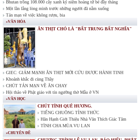
Bhutan trồng 108.000 cây xanh kỷ niệm hoàng tử bé đầy tháng
Một lần lắng lòng mình trước những người đã nằm xuống
Tản mạn về việc không rượu, bia
»VĂN HÓA
ĂN THỊT CHÓ LÀ "BẤT TRUNG BẤT NGHĨA"
GIEC: GIẢM MẠNH ĂN THỊT MỚI CỨU ĐƯỢC HÀNH TINH
Khoảnh khắc đi cùng Thầy
CHÚT TẢN MẠN VỀ ĂN CHAY
Hội thảo về Phật giáo với tín ngưỡng thờ Mẫu ở VN
»VĂN HỌC
CHÚT TÌNH QUÊ HƯƠNG.
TIẾNG CHUÔNG TỈNH THỨC
Hân Hạnh Giới Thiệu Nhà Văn Thích Giác Tâm
TÌNH CHA MÙA VU LAN
»CHUYÊN ĐỀ