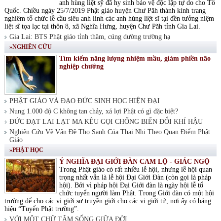
anh hùng liệt sỹ đã hy sinh bảo vệ độc lập tự do cho Tổ
Quốc. Chiều ngày 25/7/2019 Phật giáo huyện Chư Păh thành kính trang
nghiêm tổ chức lễ cầu siêu anh linh các anh hùng liệt sĩ tại đền tưởng niệm
liệt sĩ tọa lạc tại thôn 8, xã Nghĩa Hưng, huyện Chư Păh tỉnh Gia Lai.
Gia Lai: BTS Phật giáo tỉnh thăm, cúng dường trường hạ
»NGHIÊN CỨU
Tìm kiếm năng lượng nhiệm mầu, giảm phiền não
nghiệp chướng
PHẬT GIÁO VÀ ĐẠO ĐỨC SINH HỌC HIỆN ĐẠI
Nung 1.000 độ C không tan chảy, xá lợi Phật có gì đặc biệt?
ĐỨC ĐẠT LAI LẠT MA KÊU GỌI CHỐNG BIẾN ĐỔI KHÍ HẬU
Nghiên Cứu Về Vấn Đề Thọ Sanh Của Thai Nhi Theo Quan Điểm Phật
Giáo
»PHẬT HỌC
Ý NGHĨA ĐẠI GIỚI ĐÀN CAM LỘ - GIÁC NGỘ
Trong Phật giáo có rất nhiều lễ hội, nhưng lễ hội quan
trọng nhất vẫn là lễ hội Đại Giới Đàn (còn gọi là pháp
hội). Bởi vì pháp hội Đại Giới đàn là ngày hội lễ tổ
chức tuyển người làm Phật. Trong Giới đàn có một hội
trường để cho các vị giới sư truyền giới cho các vị giới tử, nơi ấy có bảng
hiệu “Tuyển Phật trường”.
VỚI MỘT CHỮ TÂM SỐNG GIỮA ĐỜI.