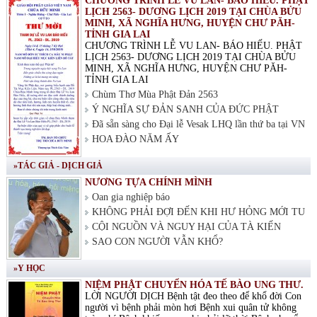
CHƯƠNG TRÌNH LỄ VU LAN- BÁO HIẾU. PHẬT
LỊCH 2563- DƯƠNG LỊCH 2019 TẠI CHÙA BỬU
MINH, XÃ NGHĨA HƯNG, HUYỆN CHƯ PĂH-
TỈNH GIA LAI
CHƯƠNG TRÌNH LỄ VU LAN- BÁO HIẾU. PHẬT
LỊCH 2563- DƯƠNG LỊCH 2019 TẠI CHÙA BỬU
MINH, XÃ NGHĨA HƯNG, HUYỆN CHƯ PĂH-
TỈNH GIA LAI
Chùm Thơ Mùa Phật Đản 2563
Ý NGHĨA SỰ ĐẢN SANH CỦA ĐỨC PHẬT
Đã sẵn sàng cho Đại lễ Vesak LHQ lần thứ ba tại VN
HOA ĐÀO NĂM ẤY
»TÁC GIẢ - DỊCH GIẢ
NƯƠNG TỰA CHÍNH MÌNH
Oan gia nghiệp báo
KHÔNG PHẢI ĐỢI ĐẾN KHI HƯ HỎNG MỚI TU
CỘI NGUỒN VÀ NGUY HẠI CỦA TÀ KIẾN
SAO CON NGƯỜI VẪN KHỔ?
»Y HỌC
NIỆM PHẬT CHUYỂN HÓA TẾ BÀO UNG THƯ.
LỜI NGƯỜI DỊCH Bệnh tật đeo theo để khổ đời Con
người vì bệnh phải mòn hơi Bệnh xui quân tử không