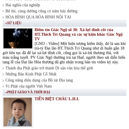
Hai nghĩa của nghiệp
Bố thí, cúng dường cũng có năm bảy đường
HÒA BÌNH QUA HÒA BÌNH NỘI TẠI
»SỬ LIỆU
Điểm tin Giác Ngộ số 30: Xá-lợi đỉnh cốt của
HT.Thích Trí Quang và các sự kiện khác Giác Ngộ
TV
[GNO - Video] Một hiện tượng hiếm thấy, đó là sau khi
trà-tỳ Đại lão HT.Thích Trí Quang như di huấn gần 18
giờ liên tục đã để lại xá-lợi đỉnh cốt, cũng gọi là xá-lợi thượng thủ, với
màu trắng tuyết. PV Giác Ngộ thường trú tại Huế, người theo sát diễn biến
tang lễ của Đại lão Hòa thượng đã ghi nhận trong bản tin video kỳ này.
Thánh địa Phật giáo trở thành Di sản văn hóa thế giới
Những Bản Kinh Phật Cổ Nhất
Công năng diệu dụng của Bồ tát Địa tạng
Vị Phật của người Việt Nam
»PHẬT GIÁO VÀ THỜI ĐẠI
TIỄN BIỆT CHÁU L.H.L