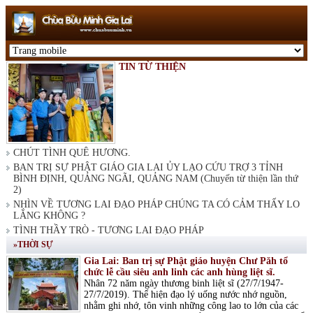
TIN TỪ THIỆN
CHÚT TÌNH QUÊ HƯƠNG.
BAN TRỊ SỰ PHẬT GIÁO GIA LAI ỦY LẠO CỨU TRỢ 3 TỈNH
BÌNH ĐỊNH, QUẢNG NGÃI, QUẢNG NAM (Chuyến từ thiện lần thứ
2)
NHÌN VỀ TƯƠNG LAI ĐẠO PHÁP CHÚNG TA CÓ CẢM THẤY LO
LẮNG KHÔNG ?
TÌNH THẦY TRÒ - TƯƠNG LAI ĐẠO PHÁP
»THỜI SỰ
Gia Lai: Ban trị sự Phật giáo huyện Chư Păh tổ
chức lễ cầu siêu anh linh các anh hùng liệt sĩ.
Nhân 72 năm ngày thương binh liệt sĩ (27/7/1947-
27/7/2019). Thể hiện đạo lý uống nước nhớ nguồn,
nhằm ghi nhớ, tôn vinh những công lao to lớn của các