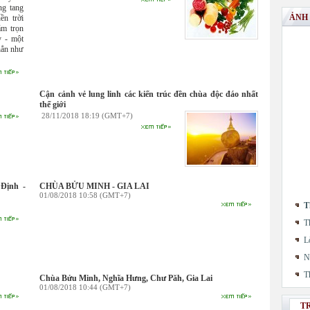
ng tang
ẢNH
ền trời
ắm trọn
y - một
hẳn như
Cận cảnh vẻ lung linh các kiến trúc đền chùa độc đáo nhất
thế giới
28/11/2018 18:19 (GMT+7)
Định -
CHÙA BỬU MINH - GIA LAI
01/08/2018 10:58 (GMT+7)
T
T
L
N
T
Chùa Bửu Minh, Nghĩa Hưng, Chư Păh, Gia Lai
01/08/2018 10:44 (GMT+7)
T