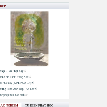
 ĐẸP
hiệp - Lời Phật dạy
hánh địa Phật Quang Sơn
ời Phật dạy (Kinh Pháp Cú)
hững Hình Ảnh Đẹp - An Lạc
hư pháp mùa báo hiếu
RẮC NGHIỆM
TỪ ĐIỂN PHẬT HỌC