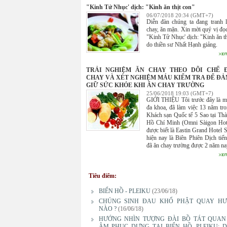
"Kinh Tử Nhục' dịch: "Kinh ăn thịt con"
06/07/2018 20:34 (GMT+7)
Diễn đàn chúng ta đang tranh 
chay, ăn mặn. Xin mời quý vị đọc 
"Kinh Tử Nhục' dịch: "Kinh ăn th
do thiền sư Nhất Hạnh giảng.
TRẢI NGHIỆM ĂN CHAY THEO DÕI CHẾ 
CHAY VÀ XÉT NGHIỆM MÁU KIỂM TRA ĐỂ ĐẢ
GIỮ SỨC KHỎE KHI ĂN CHAY TRƯỜNG
25/06/2018 19:03 (GMT+7)
GIỚI THIỆU Tôi trước đây là m
đa khoa, đã làm việc 13 năm tr
Khách sạn Quốc tế 5 Sao tại Th
Hồ Chí Minh (Omni Sàigon Hot
được biết là Eastin Grand Hotel S
hiện nay là Biên Phiên Dịch tiế
đã ăn chay trường được 2 năm na
Tiêu điểm:
BIỂN HỒ - PLEIKU
(23/06/18)
CHÚNG SINH ĐAU KHỔ PHẬT QUAY H
NÀO ?
(16/06/18)
HƯỚNG NHÌN TƯỢNG ĐÀI BỒ TÁT QUAN
ÂM PHỤC DỰNG TẠI BIỂN HỒ, PLEIKU: 