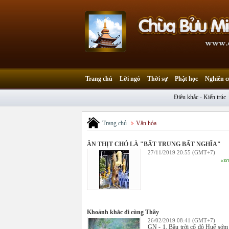
Trang chủ
Lời ngỏ
Thời sự
Phật học
Nghiên c
Điêu khắc - Kiến trúc
Trang chủ
Văn hóa
ĂN THỊT CHÓ LÀ "BẤT TRUNG BẤT NGHĨA"
27/11/2019 20:55 (GMT+7)
Khoảnh khắc đi cùng Thầy
26/02/2019 08:41 (GMT+7)
GN - 1. Bầu trời cố đô Huế sớm 