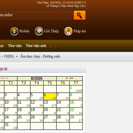
Thứ Năm, 6/8/2026, 22:19:03 (GMT+7)
24 Tháng 6 Năm Bính Ngọ (ÂL)
Mobile
Gửi Thiệp
Pháp âm
học
Thư viện
Thư viện ảnh
.
.
 - VHDG
Ẩm thực chay - Dưỡng sinh
LỊCH
8/2026
<<
<
>
>>
N
T2
T3
T4
T5
T6
T7
1
19/6
3
4
5
6
7
8
20
21
22
23
24
25
26
10
11
12
13
14
15
27
28
29
30
1/7
2
3
17
18
19
20
21
22
4
5
6
7
8
9
10
24
25
26
27
28
29
11
12
13
14
15
16
17
31
18
19