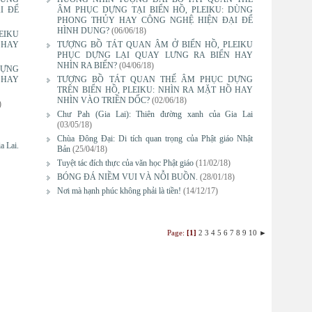
I ĐỂ
ÂM PHỤC DỰNG TẠI BIỂN HỒ, PLEIKU: DÙNG
PHONG THỦY HAY CÔNG NGHỆ HIỆN ĐẠI ĐỂ
HÌNH DUNG?
(06/06/18)
EIKU
 HAY
TƯỢNG BỒ TÁT QUAN ÂM Ở BIỂN HỒ, PLEIKU
PHỤC DỰNG LẠI QUAY LƯNG RA BIỂN HAY
NHÌN RA BIỂN?
(04/06/18)
DỰNG
 HAY
TƯỢNG BỒ TÁT QUAN THẾ ÂM PHỤC DỰNG
TRÊN BIỂN HỒ, PLEIKU: NHÌN RA MẶT HỒ HAY
NHÌN VÀO TRIỀN DỐC?
(02/06/18)
)
Chư Pah (Gia Lai): Thiên đường xanh của Gia Lai
(03/05/18)
Chùa Đông Đại: Di tích quan trọng của Phật giáo Nhật
a Lai.
Bản
(25/04/18)
Tuyệt tác đích thực của văn học Phật giáo
(11/02/18)
BÓNG ĐÁ NIỀM VUI VÀ NỖI BUỒN.
(28/01/18)
Nơi mà hạnh phúc không phải là tiền!
(14/12/17)
Page:
[1]
2
3
4
5
6
7
8
9
10
►