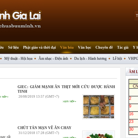
ứu
Sử liệu
Phật giáo và thời đại
Văn hóa
Văn học
Chuyên đề
Tác giả
Y 
Mỹ thuật - Hội họa
Âm nhạc - Điện ảnh
Du lịch - Hành hương
Lễ hội
VHPG
ÂM 
C
GIEC: GIẢM MẠNH ĂN THỊT MỚI CỨU ĐƯỢC HÀNH
TINH
20/08/2019 13:57 (GMT+7)
2
9
16
23
CHÚT TẢN MẠN VỀ ĂN CHAY
30
31/12/2018 17:28 (GMT+7)
nay rất