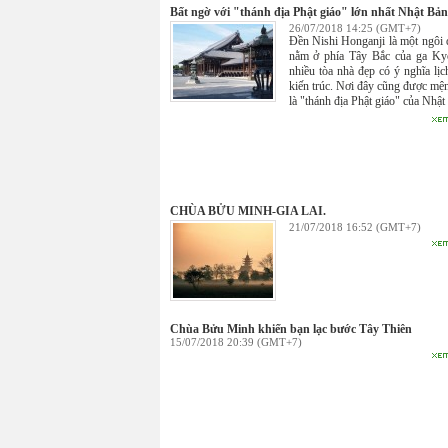
Bất ngờ với "thánh địa Phật giáo" lớn nhất Nhật Bản
26/07/2018 14:25 (GMT+7)
Đền Nishi Honganji là một ngôi 
nằm ở phía Tây Bắc của ga Ky
nhiều tòa nhà đẹp có ý nghĩa lịc
kiến ​​trúc. Nơi đây cũng được mệ
là "thánh địa Phật giáo" của Nhật
CHÙA BỬU MINH-GIA LAI.
21/07/2018 16:52 (GMT+7)
Chùa Bửu Minh khiến bạn lạc bước Tây Thiên
15/07/2018 20:39 (GMT+7)