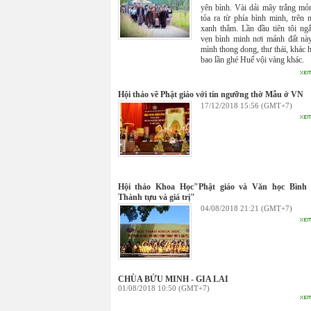
yên bình. Vài dải mây trắng mỏ
tỏa ra từ phía bình minh, trên n
xanh thẳm. Lần đầu tiên tôi ng
vẹn bình minh nơi mảnh đất nà
mình thong dong, thư thái, khác 
bao lần ghé Huế vội vàng khác.
Hội thảo về Phật giáo với tín ngưỡng thờ Mẫu ở VN
17/12/2018 15:56 (GMT+7)
Hội thảo Khoa Học"Phật giáo và Văn học Bình 
Thành tựu và giá trị"
04/08/2018 21:21 (GMT+7)
CHÙA BỬU MINH - GIA LAI
01/08/2018 10:50 (GMT+7)