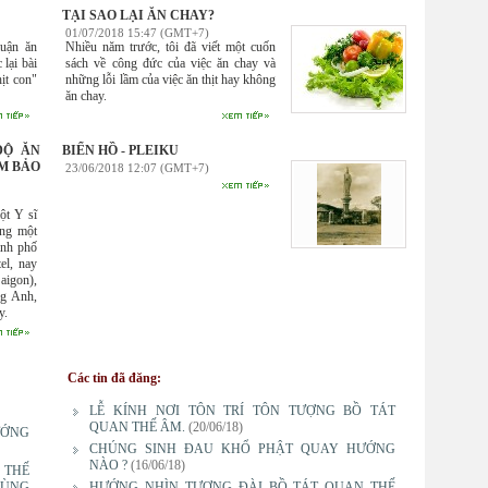
TẠI SAO LẠI ĂN CHAY?
01/07/2018 15:47 (GMT+7)
luận ăn
Nhiều năm trước, tôi đã viết một cuốn
lại bài
sách về công đức của việc ăn chay và
ịt con"
những lỗi lầm của việc ăn thịt hay không
ăn chay.
ĐỘ ĂN
BIỂN HỒ - PLEIKU
M BẢO
23/06/2018 12:07 (GMT+7)
ột Y sĩ
ong một
ành phố
el, nay
aigon),
ng Anh,
y.
Các tin đã đăng:
LỄ KÍNH NƠI TÔN TRÍ TÔN TƯỢNG BỒ TÁT
QUAN THẾ ÂM.
(20/06/18)
ƯỚNG
CHÚNG SINH ĐAU KHỔ PHẬT QUAY HƯỚNG
NÀO ?
(16/06/18)
 THẾ
DÙNG
HƯỚNG NHÌN TƯỢNG ĐÀI BỒ TÁT QUAN THẾ