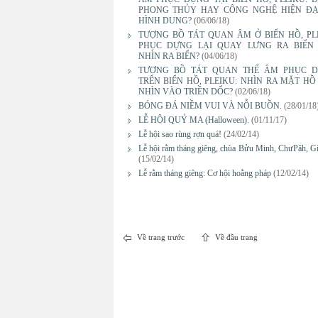
PHONG THỦY HAY CÔNG NGHỆ HIỆN ĐẠ
HÌNH DUNG?
(06/06/18)
TƯỢNG BỒ TÁT QUAN ÂM Ở BIỂN HỒ, PL
PHỤC DỰNG LẠI QUAY LƯNG RA BIỂN
NHÌN RA BIỂN?
(04/06/18)
TƯỢNG BỒ TÁT QUAN THẾ ÂM PHỤC 
TRÊN BIỂN HỒ, PLEIKU: NHÌN RA MẶT HỒ
NHÌN VÀO TRIỀN DỐC?
(02/06/18)
BÓNG ĐÁ NIỀM VUI VÀ NỖI BUỒN.
(28/01/18
LỄ HỘI QUỶ MA (Halloween).
(01/11/17)
Lễ hội sao rùng rợn quá!
(24/02/14)
Lễ hội rằm tháng giêng, chùa Bửu Minh, ChưPăh, Gi
(15/02/14)
Lễ rằm tháng giêng: Cơ hội hoằng pháp
(12/02/14)
Về trang trước
Về đầu trang