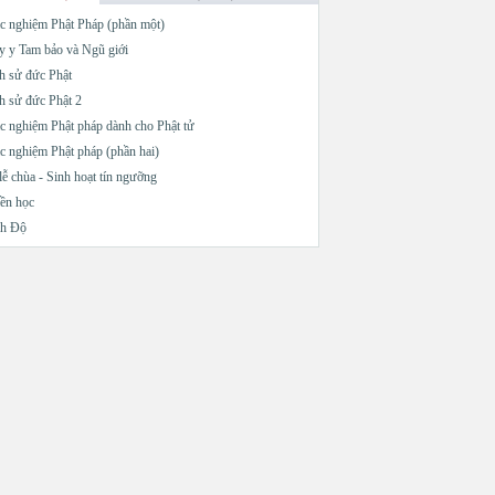
c nghiệm Phật Pháp (phần một)
 y Tam bảo và Ngũ giới
h sử đức Phật
h sử đức Phật 2
c nghiệm Phật pháp dành cho Phật tử
c nghiệm Phật pháp (phần hai)
lễ chùa - Sinh hoạt tín ngưỡng
ền học
nh Độ