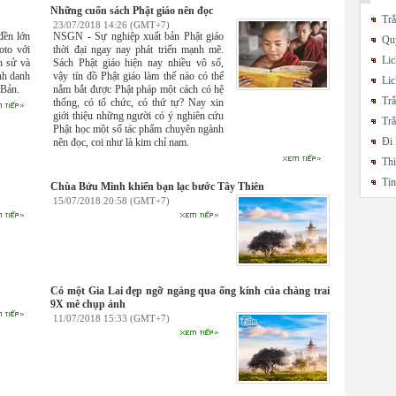
Những cuốn sách Phật giáo nên đọc
Trắ
23/07/2018 14:26 (GMT+7)
đền lớn
NSGN - Sự nghiệp xuất bản Phật giáo
Quy
oto với
thời đại ngay nay phát triển mạnh mẽ.
Lic
h sử và
Sách Phật giáo hiện nay nhiều vô số,
nh danh
vậy tín đồ Phật giáo làm thế nào có thể
Lic
 Bản.
nắm bắt được Phật pháp một cách có hệ
Trắ
thống, có tổ chức, có thứ tự? Nay xin
giới thiệu những người có ý nghiên cứu
Trắ
Phật học một số tác phẩm chuyên ngành
Đi 
nên đọc, coi như là kim chỉ nam.
Thi
Tị
Chùa Bửu Minh khiến bạn lạc bước Tây Thiên
15/07/2018 20:58 (GMT+7)
Có một Gia Lai đẹp ngỡ ngàng qua ống kính của chàng trai
9X mê chụp ảnh
11/07/2018 15:33 (GMT+7)