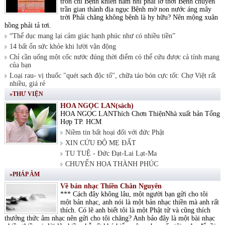
tròn chí Bệnh khiến nam nhi phải lỡ thời Bệnh chuyển
trần gian thành địa ngục Bệnh mờ non nước áng mây
trời Phải chăng không bệnh là hy hữu? Nên mộng xuân
hồng phải tả tơi.
“Thể dục mang lại cảm giác hạnh phúc như có nhiều tiền”
14 bất ổn sức khỏe khi lười vận động
Chỉ cần uống một cốc nước đúng thời điểm có thể cứu được cả tính mạng
của bạn
Loại rau- vị thuốc "quét sạch độc tố", chữa táo bón cực tốt: Chợ Việt rất
nhiều, giá rẻ
»THƯ VIỆN
HOA NGỌC LAN(sách)
HOA NGỌC LANThích Chơn ThiệnNhà xuất bản Tổng
Hợp TP. HCM
Niềm tin bất hoại đối với đức Phật
XIN CỨU ĐỘ MẸ ĐẤT
TU TUỆ - Đức Đạt-Lai Lạt-Ma
CHUYỂN HỌA THÀNH PHÚC
»PHÁP ÂM
Về bản nhạc Thiền Chân Nguyên
*** Cách đây không lâu, một người bạn gửi cho tôi
một bản nhạc, anh nói là một bản nhạc thiền mà anh rất
thích. Có lẽ anh biết tôi là một Phật tử và cũng thích
thưởng thức âm nhạc nên gửi cho tôi chăng? Anh bảo đây là một bài nhạc