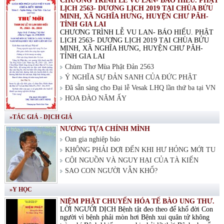
CHƯƠNG TRÌNH LỄ VU LAN- BÁO HIẾU. PHẬT
LỊCH 2563- DƯƠNG LỊCH 2019 TẠI CHÙA BỬU
MINH, XÃ NGHĨA HƯNG, HUYỆN CHƯ PĂH-
TỈNH GIA LAI
CHƯƠNG TRÌNH LỄ VU LAN- BÁO HIẾU. PHẬT
LỊCH 2563- DƯƠNG LỊCH 2019 TẠI CHÙA BỬU
MINH, XÃ NGHĨA HƯNG, HUYỆN CHƯ PĂH-
TỈNH GIA LAI
Chùm Thơ Mùa Phật Đản 2563
Ý NGHĨA SỰ ĐẢN SANH CỦA ĐỨC PHẬT
Đã sẵn sàng cho Đại lễ Vesak LHQ lần thứ ba tại VN
HOA ĐÀO NĂM ẤY
»TÁC GIẢ - DỊCH GIẢ
NƯƠNG TỰA CHÍNH MÌNH
Oan gia nghiệp báo
KHÔNG PHẢI ĐỢI ĐẾN KHI HƯ HỎNG MỚI TU
CỘI NGUỒN VÀ NGUY HẠI CỦA TÀ KIẾN
SAO CON NGƯỜI VẪN KHỔ?
»Y HỌC
NIỆM PHẬT CHUYỂN HÓA TẾ BÀO UNG THƯ.
LỜI NGƯỜI DỊCH Bệnh tật đeo theo để khổ đời Con
người vì bệnh phải mòn hơi Bệnh xui quân tử không