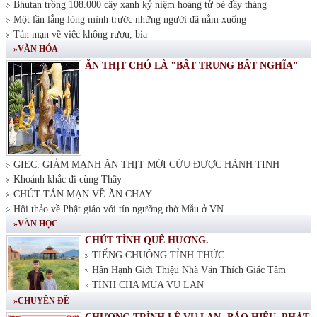
Bhutan trồng 108.000 cây xanh kỷ niệm hoàng tử bé đầy tháng
Một lần lắng lòng mình trước những người đã nằm xuống
Tản mạn về việc không rượu, bia
»VĂN HÓA
ĂN THỊT CHÓ LÀ "BẤT TRUNG BẤT NGHĨA"
GIEC: GIẢM MẠNH ĂN THỊT MỚI CỨU ĐƯỢC HÀNH TINH
Khoảnh khắc đi cùng Thầy
CHÚT TẢN MẠN VỀ ĂN CHAY
Hội thảo về Phật giáo với tín ngưỡng thờ Mẫu ở VN
»VĂN HỌC
CHÚT TÌNH QUÊ HƯƠNG.
TIẾNG CHUÔNG TỈNH THỨC
Hân Hạnh Giới Thiệu Nhà Văn Thích Giác Tâm
TÌNH CHA MÙA VU LAN
»CHUYÊN ĐỀ