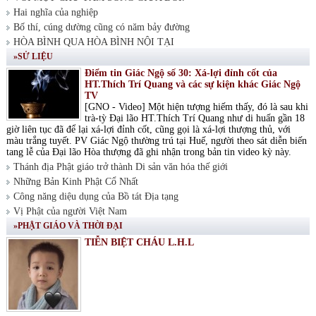
Hai nghĩa của nghiệp
Bố thí, cúng dường cũng có năm bảy đường
HÒA BÌNH QUA HÒA BÌNH NỘI TẠI
»SỬ LIỆU
Điểm tin Giác Ngộ số 30: Xá-lợi đỉnh cốt của
HT.Thích Trí Quang và các sự kiện khác Giác Ngộ
TV
[GNO - Video] Một hiện tượng hiếm thấy, đó là sau khi
trà-tỳ Đại lão HT.Thích Trí Quang như di huấn gần 18
giờ liên tục đã để lại xá-lợi đỉnh cốt, cũng gọi là xá-lợi thượng thủ, với
màu trắng tuyết. PV Giác Ngộ thường trú tại Huế, người theo sát diễn biến
tang lễ của Đại lão Hòa thượng đã ghi nhận trong bản tin video kỳ này.
Thánh địa Phật giáo trở thành Di sản văn hóa thế giới
Những Bản Kinh Phật Cổ Nhất
Công năng diệu dụng của Bồ tát Địa tạng
Vị Phật của người Việt Nam
»PHẬT GIÁO VÀ THỜI ĐẠI
TIỄN BIỆT CHÁU L.H.L