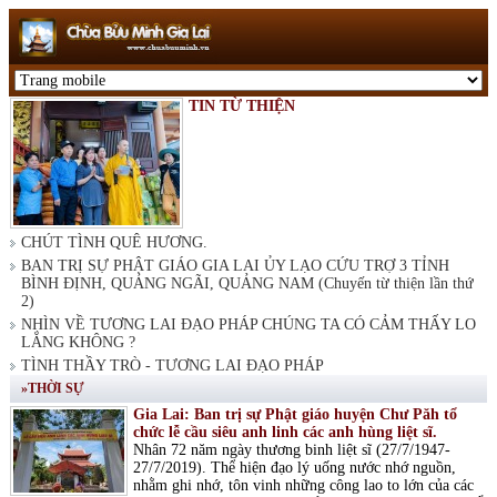
TIN TỪ THIỆN
CHÚT TÌNH QUÊ HƯƠNG.
BAN TRỊ SỰ PHẬT GIÁO GIA LAI ỦY LẠO CỨU TRỢ 3 TỈNH
BÌNH ĐỊNH, QUẢNG NGÃI, QUẢNG NAM (Chuyến từ thiện lần thứ
2)
NHÌN VỀ TƯƠNG LAI ĐẠO PHÁP CHÚNG TA CÓ CẢM THẤY LO
LẮNG KHÔNG ?
TÌNH THẦY TRÒ - TƯƠNG LAI ĐẠO PHÁP
»THỜI SỰ
Gia Lai: Ban trị sự Phật giáo huyện Chư Păh tổ
chức lễ cầu siêu anh linh các anh hùng liệt sĩ.
Nhân 72 năm ngày thương binh liệt sĩ (27/7/1947-
27/7/2019). Thể hiện đạo lý uống nước nhớ nguồn,
nhằm ghi nhớ, tôn vinh những công lao to lớn của các