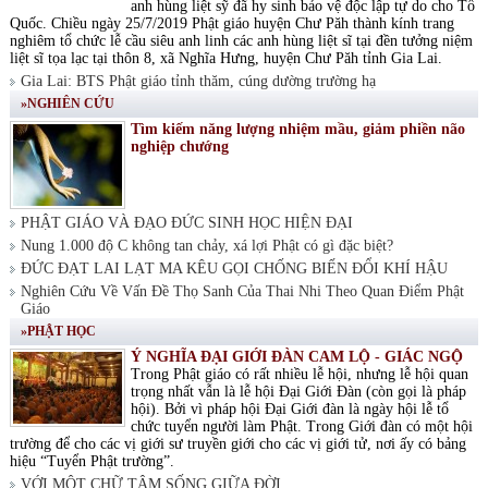
anh hùng liệt sỹ đã hy sinh bảo vệ độc lập tự do cho Tổ
Quốc. Chiều ngày 25/7/2019 Phật giáo huyện Chư Păh thành kính trang
nghiêm tổ chức lễ cầu siêu anh linh các anh hùng liệt sĩ tại đền tưởng niệm
liệt sĩ tọa lạc tại thôn 8, xã Nghĩa Hưng, huyện Chư Păh tỉnh Gia Lai.
Gia Lai: BTS Phật giáo tỉnh thăm, cúng dường trường hạ
»NGHIÊN CỨU
Tìm kiếm năng lượng nhiệm mầu, giảm phiền não
nghiệp chướng
PHẬT GIÁO VÀ ĐẠO ĐỨC SINH HỌC HIỆN ĐẠI
Nung 1.000 độ C không tan chảy, xá lợi Phật có gì đặc biệt?
ĐỨC ĐẠT LAI LẠT MA KÊU GỌI CHỐNG BIẾN ĐỔI KHÍ HẬU
Nghiên Cứu Về Vấn Đề Thọ Sanh Của Thai Nhi Theo Quan Điểm Phật
Giáo
»PHẬT HỌC
Ý NGHĨA ĐẠI GIỚI ĐÀN CAM LỘ - GIÁC NGỘ
Trong Phật giáo có rất nhiều lễ hội, nhưng lễ hội quan
trọng nhất vẫn là lễ hội Đại Giới Đàn (còn gọi là pháp
hội). Bởi vì pháp hội Đại Giới đàn là ngày hội lễ tổ
chức tuyển người làm Phật. Trong Giới đàn có một hội
trường để cho các vị giới sư truyền giới cho các vị giới tử, nơi ấy có bảng
hiệu “Tuyển Phật trường”.
VỚI MỘT CHỮ TÂM SỐNG GIỮA ĐỜI.