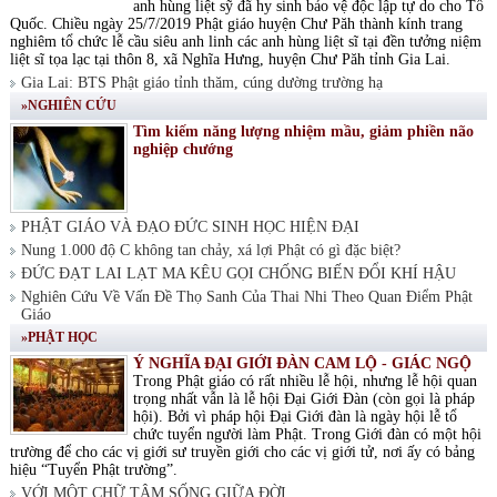
anh hùng liệt sỹ đã hy sinh bảo vệ độc lập tự do cho Tổ
Quốc. Chiều ngày 25/7/2019 Phật giáo huyện Chư Păh thành kính trang
nghiêm tổ chức lễ cầu siêu anh linh các anh hùng liệt sĩ tại đền tưởng niệm
liệt sĩ tọa lạc tại thôn 8, xã Nghĩa Hưng, huyện Chư Păh tỉnh Gia Lai.
Gia Lai: BTS Phật giáo tỉnh thăm, cúng dường trường hạ
»NGHIÊN CỨU
Tìm kiếm năng lượng nhiệm mầu, giảm phiền não
nghiệp chướng
PHẬT GIÁO VÀ ĐẠO ĐỨC SINH HỌC HIỆN ĐẠI
Nung 1.000 độ C không tan chảy, xá lợi Phật có gì đặc biệt?
ĐỨC ĐẠT LAI LẠT MA KÊU GỌI CHỐNG BIẾN ĐỔI KHÍ HẬU
Nghiên Cứu Về Vấn Đề Thọ Sanh Của Thai Nhi Theo Quan Điểm Phật
Giáo
»PHẬT HỌC
Ý NGHĨA ĐẠI GIỚI ĐÀN CAM LỘ - GIÁC NGỘ
Trong Phật giáo có rất nhiều lễ hội, nhưng lễ hội quan
trọng nhất vẫn là lễ hội Đại Giới Đàn (còn gọi là pháp
hội). Bởi vì pháp hội Đại Giới đàn là ngày hội lễ tổ
chức tuyển người làm Phật. Trong Giới đàn có một hội
trường để cho các vị giới sư truyền giới cho các vị giới tử, nơi ấy có bảng
hiệu “Tuyển Phật trường”.
VỚI MỘT CHỮ TÂM SỐNG GIỮA ĐỜI.