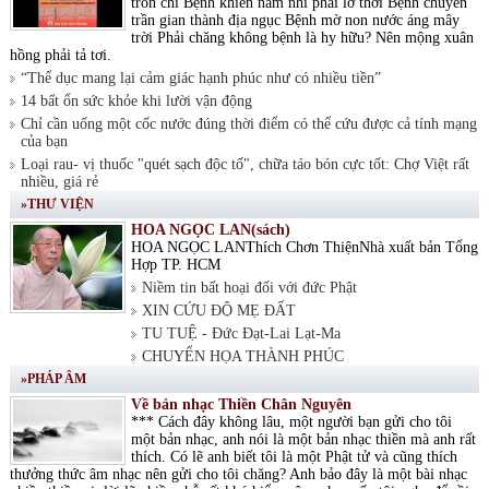
tròn chí Bệnh khiến nam nhi phải lỡ thời Bệnh chuyển
trần gian thành địa ngục Bệnh mờ non nước áng mây
trời Phải chăng không bệnh là hy hữu? Nên mộng xuân
hồng phải tả tơi.
“Thể dục mang lại cảm giác hạnh phúc như có nhiều tiền”
14 bất ổn sức khỏe khi lười vận động
Chỉ cần uống một cốc nước đúng thời điểm có thể cứu được cả tính mạng
của bạn
Loại rau- vị thuốc "quét sạch độc tố", chữa táo bón cực tốt: Chợ Việt rất
nhiều, giá rẻ
»THƯ VIỆN
HOA NGỌC LAN(sách)
HOA NGỌC LANThích Chơn ThiệnNhà xuất bản Tổng
Hợp TP. HCM
Niềm tin bất hoại đối với đức Phật
XIN CỨU ĐỘ MẸ ĐẤT
TU TUỆ - Đức Đạt-Lai Lạt-Ma
CHUYỂN HỌA THÀNH PHÚC
»PHÁP ÂM
Về bản nhạc Thiền Chân Nguyên
*** Cách đây không lâu, một người bạn gửi cho tôi
một bản nhạc, anh nói là một bản nhạc thiền mà anh rất
thích. Có lẽ anh biết tôi là một Phật tử và cũng thích
thưởng thức âm nhạc nên gửi cho tôi chăng? Anh bảo đây là một bài nhạc