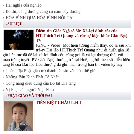
Hai nghĩa của nghiệp
Bố thí, cúng dường cũng có năm bảy đường
HÒA BÌNH QUA HÒA BÌNH NỘI TẠI
»SỬ LIỆU
Điểm tin Giác Ngộ số 30: Xá-lợi đỉnh cốt của
HT.Thích Trí Quang và các sự kiện khác Giác Ngộ
TV
[GNO - Video] Một hiện tượng hiếm thấy, đó là sau khi
trà-tỳ Đại lão HT.Thích Trí Quang như di huấn gần 18
giờ liên tục đã để lại xá-lợi đỉnh cốt, cũng gọi là xá-lợi thượng thủ, với
màu trắng tuyết. PV Giác Ngộ thường trú tại Huế, người theo sát diễn biến
tang lễ của Đại lão Hòa thượng đã ghi nhận trong bản tin video kỳ này.
Thánh địa Phật giáo trở thành Di sản văn hóa thế giới
Những Bản Kinh Phật Cổ Nhất
Công năng diệu dụng của Bồ tát Địa tạng
Vị Phật của người Việt Nam
»PHẬT GIÁO VÀ THỜI ĐẠI
TIỄN BIỆT CHÁU L.H.L