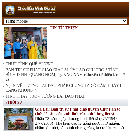
TIN TỪ THIỆN
CHÚT TÌNH QUÊ HƯƠNG.
BAN TRỊ SỰ PHẬT GIÁO GIA LAI ỦY LẠO CỨU TRỢ 3 TỈNH
BÌNH ĐỊNH, QUẢNG NGÃI, QUẢNG NAM (Chuyến từ thiện lần thứ
2)
NHÌN VỀ TƯƠNG LAI ĐẠO PHÁP CHÚNG TA CÓ CẢM THẤY LO
LẮNG KHÔNG ?
TÌNH THẦY TRÒ - TƯƠNG LAI ĐẠO PHÁP
»THỜI SỰ
Gia Lai: Ban trị sự Phật giáo huyện Chư Păh tổ
chức lễ cầu siêu anh linh các anh hùng liệt sĩ.
Nhân 72 năm ngày thương binh liệt sĩ (27/7/1947-
27/7/2019). Thể hiện đạo lý uống nước nhớ nguồn,
nhằm ghi nhớ, tôn vinh những công lao to lớn của các