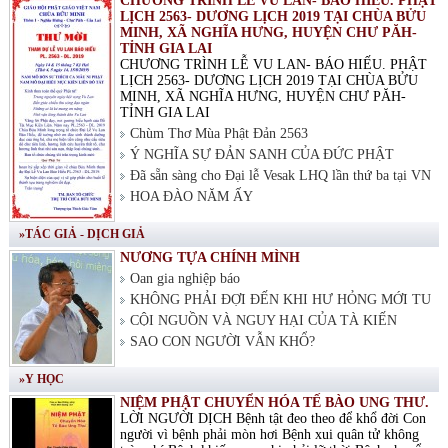
CHƯƠNG TRÌNH LỄ VU LAN- BÁO HIẾU. PHẬT
LỊCH 2563- DƯƠNG LỊCH 2019 TẠI CHÙA BỬU
MINH, XÃ NGHĨA HƯNG, HUYỆN CHƯ PĂH-
TỈNH GIA LAI
CHƯƠNG TRÌNH LỄ VU LAN- BÁO HIẾU. PHẬT
LỊCH 2563- DƯƠNG LỊCH 2019 TẠI CHÙA BỬU
MINH, XÃ NGHĨA HƯNG, HUYỆN CHƯ PĂH-
TỈNH GIA LAI
Chùm Thơ Mùa Phật Đản 2563
Ý NGHĨA SỰ ĐẢN SANH CỦA ĐỨC PHẬT
Đã sẵn sàng cho Đại lễ Vesak LHQ lần thứ ba tại VN
HOA ĐÀO NĂM ẤY
»TÁC GIẢ - DỊCH GIẢ
NƯƠNG TỰA CHÍNH MÌNH
Oan gia nghiệp báo
KHÔNG PHẢI ĐỢI ĐẾN KHI HƯ HỎNG MỚI TU
CỘI NGUỒN VÀ NGUY HẠI CỦA TÀ KIẾN
SAO CON NGƯỜI VẪN KHỔ?
»Y HỌC
NIỆM PHẬT CHUYỂN HÓA TẾ BÀO UNG THƯ.
LỜI NGƯỜI DỊCH Bệnh tật đeo theo để khổ đời Con
người vì bệnh phải mòn hơi Bệnh xui quân tử không