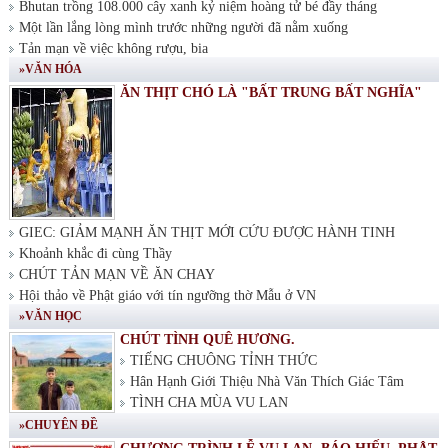
Bhutan trồng 108.000 cây xanh kỷ niệm hoàng tử bé đầy tháng
Một lần lắng lòng mình trước những người đã nằm xuống
Tản mạn về việc không rượu, bia
»VĂN HÓA
ĂN THỊT CHÓ LÀ "BẤT TRUNG BẤT NGHĨA"
GIEC: GIẢM MẠNH ĂN THỊT MỚI CỨU ĐƯỢC HÀNH TINH
Khoảnh khắc đi cùng Thầy
CHÚT TẢN MẠN VỀ ĂN CHAY
Hội thảo về Phật giáo với tín ngưỡng thờ Mẫu ở VN
»VĂN HỌC
CHÚT TÌNH QUÊ HƯƠNG.
TIẾNG CHUÔNG TỈNH THỨC
Hân Hạnh Giới Thiệu Nhà Văn Thích Giác Tâm
TÌNH CHA MÙA VU LAN
»CHUYÊN ĐỀ