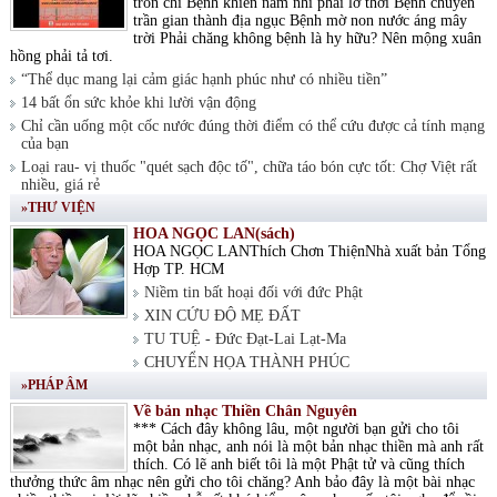
tròn chí Bệnh khiến nam nhi phải lỡ thời Bệnh chuyển
trần gian thành địa ngục Bệnh mờ non nước áng mây
trời Phải chăng không bệnh là hy hữu? Nên mộng xuân
hồng phải tả tơi.
“Thể dục mang lại cảm giác hạnh phúc như có nhiều tiền”
14 bất ổn sức khỏe khi lười vận động
Chỉ cần uống một cốc nước đúng thời điểm có thể cứu được cả tính mạng
của bạn
Loại rau- vị thuốc "quét sạch độc tố", chữa táo bón cực tốt: Chợ Việt rất
nhiều, giá rẻ
»THƯ VIỆN
HOA NGỌC LAN(sách)
HOA NGỌC LANThích Chơn ThiệnNhà xuất bản Tổng
Hợp TP. HCM
Niềm tin bất hoại đối với đức Phật
XIN CỨU ĐỘ MẸ ĐẤT
TU TUỆ - Đức Đạt-Lai Lạt-Ma
CHUYỂN HỌA THÀNH PHÚC
»PHÁP ÂM
Về bản nhạc Thiền Chân Nguyên
*** Cách đây không lâu, một người bạn gửi cho tôi
một bản nhạc, anh nói là một bản nhạc thiền mà anh rất
thích. Có lẽ anh biết tôi là một Phật tử và cũng thích
thưởng thức âm nhạc nên gửi cho tôi chăng? Anh bảo đây là một bài nhạc