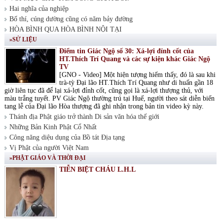
Hai nghĩa của nghiệp
Bố thí, cúng dường cũng có năm bảy đường
HÒA BÌNH QUA HÒA BÌNH NỘI TẠI
»SỬ LIỆU
Điểm tin Giác Ngộ số 30: Xá-lợi đỉnh cốt của
HT.Thích Trí Quang và các sự kiện khác Giác Ngộ
TV
[GNO - Video] Một hiện tượng hiếm thấy, đó là sau khi
trà-tỳ Đại lão HT.Thích Trí Quang như di huấn gần 18
giờ liên tục đã để lại xá-lợi đỉnh cốt, cũng gọi là xá-lợi thượng thủ, với
màu trắng tuyết. PV Giác Ngộ thường trú tại Huế, người theo sát diễn biến
tang lễ của Đại lão Hòa thượng đã ghi nhận trong bản tin video kỳ này.
Thánh địa Phật giáo trở thành Di sản văn hóa thế giới
Những Bản Kinh Phật Cổ Nhất
Công năng diệu dụng của Bồ tát Địa tạng
Vị Phật của người Việt Nam
»PHẬT GIÁO VÀ THỜI ĐẠI
TIỄN BIỆT CHÁU L.H.L