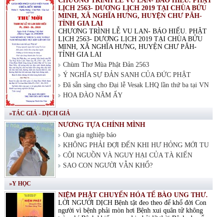
CHƯƠNG TRÌNH LỄ VU LAN- BÁO HIẾU. PHẬT
LỊCH 2563- DƯƠNG LỊCH 2019 TẠI CHÙA BỬU
MINH, XÃ NGHĨA HƯNG, HUYỆN CHƯ PĂH-
TỈNH GIA LAI
CHƯƠNG TRÌNH LỄ VU LAN- BÁO HIẾU. PHẬT
LỊCH 2563- DƯƠNG LỊCH 2019 TẠI CHÙA BỬU
MINH, XÃ NGHĨA HƯNG, HUYỆN CHƯ PĂH-
TỈNH GIA LAI
Chùm Thơ Mùa Phật Đản 2563
Ý NGHĨA SỰ ĐẢN SANH CỦA ĐỨC PHẬT
Đã sẵn sàng cho Đại lễ Vesak LHQ lần thứ ba tại VN
HOA ĐÀO NĂM ẤY
»TÁC GIẢ - DỊCH GIẢ
NƯƠNG TỰA CHÍNH MÌNH
Oan gia nghiệp báo
KHÔNG PHẢI ĐỢI ĐẾN KHI HƯ HỎNG MỚI TU
CỘI NGUỒN VÀ NGUY HẠI CỦA TÀ KIẾN
SAO CON NGƯỜI VẪN KHỔ?
»Y HỌC
NIỆM PHẬT CHUYỂN HÓA TẾ BÀO UNG THƯ.
LỜI NGƯỜI DỊCH Bệnh tật đeo theo để khổ đời Con
người vì bệnh phải mòn hơi Bệnh xui quân tử không