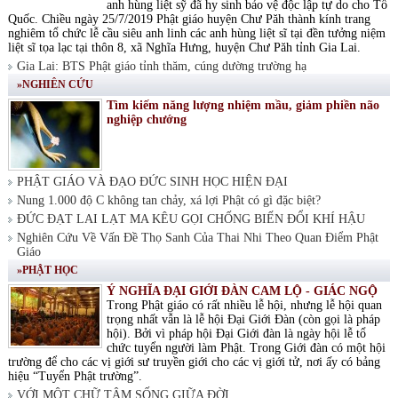
anh hùng liệt sỹ đã hy sinh bảo vệ độc lập tự do cho Tổ
Quốc. Chiều ngày 25/7/2019 Phật giáo huyện Chư Păh thành kính trang
nghiêm tổ chức lễ cầu siêu anh linh các anh hùng liệt sĩ tại đền tưởng niệm
liệt sĩ tọa lạc tại thôn 8, xã Nghĩa Hưng, huyện Chư Păh tỉnh Gia Lai.
Gia Lai: BTS Phật giáo tỉnh thăm, cúng dường trường hạ
»NGHIÊN CỨU
Tìm kiếm năng lượng nhiệm mầu, giảm phiền não
nghiệp chướng
PHẬT GIÁO VÀ ĐẠO ĐỨC SINH HỌC HIỆN ĐẠI
Nung 1.000 độ C không tan chảy, xá lợi Phật có gì đặc biệt?
ĐỨC ĐẠT LAI LẠT MA KÊU GỌI CHỐNG BIẾN ĐỔI KHÍ HẬU
Nghiên Cứu Về Vấn Đề Thọ Sanh Của Thai Nhi Theo Quan Điểm Phật
Giáo
»PHẬT HỌC
Ý NGHĨA ĐẠI GIỚI ĐÀN CAM LỘ - GIÁC NGỘ
Trong Phật giáo có rất nhiều lễ hội, nhưng lễ hội quan
trọng nhất vẫn là lễ hội Đại Giới Đàn (còn gọi là pháp
hội). Bởi vì pháp hội Đại Giới đàn là ngày hội lễ tổ
chức tuyển người làm Phật. Trong Giới đàn có một hội
trường để cho các vị giới sư truyền giới cho các vị giới tử, nơi ấy có bảng
hiệu “Tuyển Phật trường”.
VỚI MỘT CHỮ TÂM SỐNG GIỮA ĐỜI.