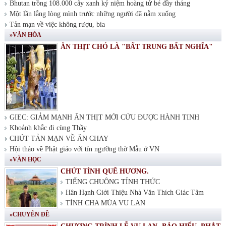
Bhutan trồng 108.000 cây xanh kỷ niệm hoàng tử bé đầy tháng
Một lần lắng lòng mình trước những người đã nằm xuống
Tản mạn về việc không rượu, bia
»VĂN HÓA
ĂN THỊT CHÓ LÀ "BẤT TRUNG BẤT NGHĨA"
GIEC: GIẢM MẠNH ĂN THỊT MỚI CỨU ĐƯỢC HÀNH TINH
Khoảnh khắc đi cùng Thầy
CHÚT TẢN MẠN VỀ ĂN CHAY
Hội thảo về Phật giáo với tín ngưỡng thờ Mẫu ở VN
»VĂN HỌC
CHÚT TÌNH QUÊ HƯƠNG.
TIẾNG CHUÔNG TỈNH THỨC
Hân Hạnh Giới Thiệu Nhà Văn Thích Giác Tâm
TÌNH CHA MÙA VU LAN
»CHUYÊN ĐỀ