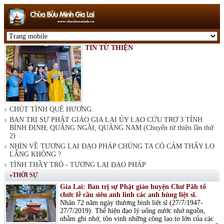
TIN TỪ THIỆN
CHÚT TÌNH QUÊ HƯƠNG.
BAN TRỊ SỰ PHẬT GIÁO GIA LAI ỦY LẠO CỨU TRỢ 3 TỈNH
BÌNH ĐỊNH, QUẢNG NGÃI, QUẢNG NAM (Chuyến từ thiện lần thứ
2)
NHÌN VỀ TƯƠNG LAI ĐẠO PHÁP CHÚNG TA CÓ CẢM THẤY LO
LẮNG KHÔNG ?
TÌNH THẦY TRÒ - TƯƠNG LAI ĐẠO PHÁP
»THỜI SỰ
Gia Lai: Ban trị sự Phật giáo huyện Chư Păh tổ
chức lễ cầu siêu anh linh các anh hùng liệt sĩ.
Nhân 72 năm ngày thương binh liệt sĩ (27/7/1947-
27/7/2019). Thể hiện đạo lý uống nước nhớ nguồn,
nhằm ghi nhớ, tôn vinh những công lao to lớn của các