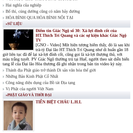
Hai nghĩa của nghiệp
Bố thí, cúng dường cũng có năm bảy đường
HÒA BÌNH QUA HÒA BÌNH NỘI TẠI
»SỬ LIỆU
Điểm tin Giác Ngộ số 30: Xá-lợi đỉnh cốt của
HT.Thích Trí Quang và các sự kiện khác Giác Ngộ
TV
[GNO - Video] Một hiện tượng hiếm thấy, đó là sau khi
trà-tỳ Đại lão HT.Thích Trí Quang như di huấn gần 18
giờ liên tục đã để lại xá-lợi đỉnh cốt, cũng gọi là xá-lợi thượng thủ, với
màu trắng tuyết. PV Giác Ngộ thường trú tại Huế, người theo sát diễn biến
tang lễ của Đại lão Hòa thượng đã ghi nhận trong bản tin video kỳ này.
Thánh địa Phật giáo trở thành Di sản văn hóa thế giới
Những Bản Kinh Phật Cổ Nhất
Công năng diệu dụng của Bồ tát Địa tạng
Vị Phật của người Việt Nam
»PHẬT GIÁO VÀ THỜI ĐẠI
TIỄN BIỆT CHÁU L.H.L