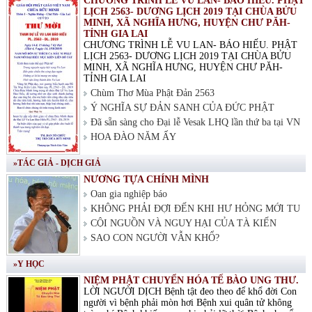
CHƯƠNG TRÌNH LỄ VU LAN- BÁO HIẾU. PHẬT
LỊCH 2563- DƯƠNG LỊCH 2019 TẠI CHÙA BỬU
MINH, XÃ NGHĨA HƯNG, HUYỆN CHƯ PĂH-
TỈNH GIA LAI
CHƯƠNG TRÌNH LỄ VU LAN- BÁO HIẾU. PHẬT
LỊCH 2563- DƯƠNG LỊCH 2019 TẠI CHÙA BỬU
MINH, XÃ NGHĨA HƯNG, HUYỆN CHƯ PĂH-
TỈNH GIA LAI
Chùm Thơ Mùa Phật Đản 2563
Ý NGHĨA SỰ ĐẢN SANH CỦA ĐỨC PHẬT
Đã sẵn sàng cho Đại lễ Vesak LHQ lần thứ ba tại VN
HOA ĐÀO NĂM ẤY
»TÁC GIẢ - DỊCH GIẢ
NƯƠNG TỰA CHÍNH MÌNH
Oan gia nghiệp báo
KHÔNG PHẢI ĐỢI ĐẾN KHI HƯ HỎNG MỚI TU
CỘI NGUỒN VÀ NGUY HẠI CỦA TÀ KIẾN
SAO CON NGƯỜI VẪN KHỔ?
»Y HỌC
NIỆM PHẬT CHUYỂN HÓA TẾ BÀO UNG THƯ.
LỜI NGƯỜI DỊCH Bệnh tật đeo theo để khổ đời Con
người vì bệnh phải mòn hơi Bệnh xui quân tử không