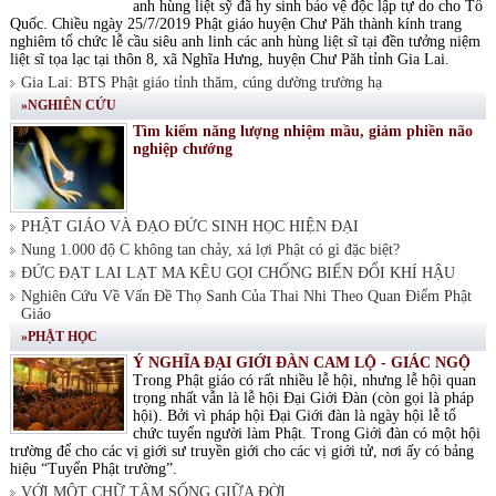
anh hùng liệt sỹ đã hy sinh bảo vệ độc lập tự do cho Tổ
Quốc. Chiều ngày 25/7/2019 Phật giáo huyện Chư Păh thành kính trang
nghiêm tổ chức lễ cầu siêu anh linh các anh hùng liệt sĩ tại đền tưởng niệm
liệt sĩ tọa lạc tại thôn 8, xã Nghĩa Hưng, huyện Chư Păh tỉnh Gia Lai.
Gia Lai: BTS Phật giáo tỉnh thăm, cúng dường trường hạ
»NGHIÊN CỨU
Tìm kiếm năng lượng nhiệm mầu, giảm phiền não
nghiệp chướng
PHẬT GIÁO VÀ ĐẠO ĐỨC SINH HỌC HIỆN ĐẠI
Nung 1.000 độ C không tan chảy, xá lợi Phật có gì đặc biệt?
ĐỨC ĐẠT LAI LẠT MA KÊU GỌI CHỐNG BIẾN ĐỔI KHÍ HẬU
Nghiên Cứu Về Vấn Đề Thọ Sanh Của Thai Nhi Theo Quan Điểm Phật
Giáo
»PHẬT HỌC
Ý NGHĨA ĐẠI GIỚI ĐÀN CAM LỘ - GIÁC NGỘ
Trong Phật giáo có rất nhiều lễ hội, nhưng lễ hội quan
trọng nhất vẫn là lễ hội Đại Giới Đàn (còn gọi là pháp
hội). Bởi vì pháp hội Đại Giới đàn là ngày hội lễ tổ
chức tuyển người làm Phật. Trong Giới đàn có một hội
trường để cho các vị giới sư truyền giới cho các vị giới tử, nơi ấy có bảng
hiệu “Tuyển Phật trường”.
VỚI MỘT CHỮ TÂM SỐNG GIỮA ĐỜI.