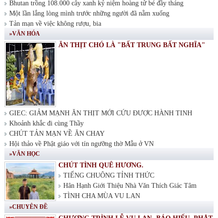
Bhutan trồng 108.000 cây xanh kỷ niệm hoàng tử bé đầy tháng
Một lần lắng lòng mình trước những người đã nằm xuống
Tản mạn về việc không rượu, bia
»VĂN HÓA
ĂN THỊT CHÓ LÀ "BẤT TRUNG BẤT NGHĨA"
GIEC: GIẢM MẠNH ĂN THỊT MỚI CỨU ĐƯỢC HÀNH TINH
Khoảnh khắc đi cùng Thầy
CHÚT TẢN MẠN VỀ ĂN CHAY
Hội thảo về Phật giáo với tín ngưỡng thờ Mẫu ở VN
»VĂN HỌC
CHÚT TÌNH QUÊ HƯƠNG.
TIẾNG CHUÔNG TỈNH THỨC
Hân Hạnh Giới Thiệu Nhà Văn Thích Giác Tâm
TÌNH CHA MÙA VU LAN
»CHUYÊN ĐỀ