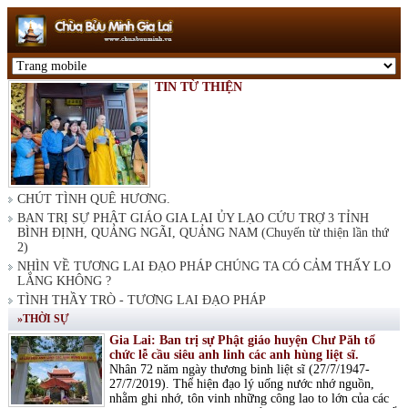
TIN TỪ THIỆN
CHÚT TÌNH QUÊ HƯƠNG.
BAN TRỊ SỰ PHẬT GIÁO GIA LAI ỦY LẠO CỨU TRỢ 3 TỈNH
BÌNH ĐỊNH, QUẢNG NGÃI, QUẢNG NAM (Chuyến từ thiện lần thứ
2)
NHÌN VỀ TƯƠNG LAI ĐẠO PHÁP CHÚNG TA CÓ CẢM THẤY LO
LẮNG KHÔNG ?
TÌNH THẦY TRÒ - TƯƠNG LAI ĐẠO PHÁP
»THỜI SỰ
Gia Lai: Ban trị sự Phật giáo huyện Chư Păh tổ
chức lễ cầu siêu anh linh các anh hùng liệt sĩ.
Nhân 72 năm ngày thương binh liệt sĩ (27/7/1947-
27/7/2019). Thể hiện đạo lý uống nước nhớ nguồn,
nhằm ghi nhớ, tôn vinh những công lao to lớn của các