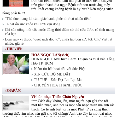
tròn chí Bệnh khiến nam nhi phải lỡ thời Bệnh chuyển
trần gian thành địa ngục Bệnh mờ non nước áng mây
trời Phải chăng không bệnh là hy hữu? Nên mộng xuân
hồng phải tả tơi.
“Thể dục mang lại cảm giác hạnh phúc như có nhiều tiền”
14 bất ổn sức khỏe khi lười vận động
Chỉ cần uống một cốc nước đúng thời điểm có thể cứu được cả tính mạng
của bạn
Loại rau- vị thuốc "quét sạch độc tố", chữa táo bón cực tốt: Chợ Việt rất
nhiều, giá rẻ
»THƯ VIỆN
HOA NGỌC LAN(sách)
HOA NGỌC LANThích Chơn ThiệnNhà xuất bản Tổng
Hợp TP. HCM
Niềm tin bất hoại đối với đức Phật
XIN CỨU ĐỘ MẸ ĐẤT
TU TUỆ - Đức Đạt-Lai Lạt-Ma
CHUYỂN HỌA THÀNH PHÚC
»PHÁP ÂM
Về bản nhạc Thiền Chân Nguyên
*** Cách đây không lâu, một người bạn gửi cho tôi
một bản nhạc, anh nói là một bản nhạc thiền mà anh rất
thích. Có lẽ anh biết tôi là một Phật tử và cũng thích
thưởng thức âm nhạc nên gửi cho tôi chăng? Anh bảo đây là một bài nhạc