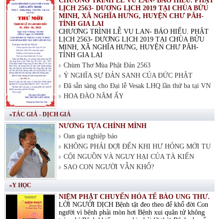
CHƯƠNG TRÌNH LỄ VU LAN- BÁO HIẾU. PHẬT
LỊCH 2563- DƯƠNG LỊCH 2019 TẠI CHÙA BỬU
MINH, XÃ NGHĨA HƯNG, HUYỆN CHƯ PĂH-
TỈNH GIA LAI
CHƯƠNG TRÌNH LỄ VU LAN- BÁO HIẾU. PHẬT
LỊCH 2563- DƯƠNG LỊCH 2019 TẠI CHÙA BỬU
MINH, XÃ NGHĨA HƯNG, HUYỆN CHƯ PĂH-
TỈNH GIA LAI
Chùm Thơ Mùa Phật Đản 2563
Ý NGHĨA SỰ ĐẢN SANH CỦA ĐỨC PHẬT
Đã sẵn sàng cho Đại lễ Vesak LHQ lần thứ ba tại VN
HOA ĐÀO NĂM ẤY
»TÁC GIẢ - DỊCH GIẢ
NƯƠNG TỰA CHÍNH MÌNH
Oan gia nghiệp báo
KHÔNG PHẢI ĐỢI ĐẾN KHI HƯ HỎNG MỚI TU
CỘI NGUỒN VÀ NGUY HẠI CỦA TÀ KIẾN
SAO CON NGƯỜI VẪN KHỔ?
»Y HỌC
NIỆM PHẬT CHUYỂN HÓA TẾ BÀO UNG THƯ.
LỜI NGƯỜI DỊCH Bệnh tật đeo theo để khổ đời Con
người vì bệnh phải mòn hơi Bệnh xui quân tử không