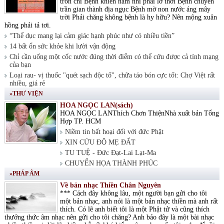
tròn chí Bệnh khiến nam nhi phải lỡ thời Bệnh chuyển
trần gian thành địa ngục Bệnh mờ non nước áng mây
trời Phải chăng không bệnh là hy hữu? Nên mộng xuân
hồng phải tả tơi.
“Thể dục mang lại cảm giác hạnh phúc như có nhiều tiền”
14 bất ổn sức khỏe khi lười vận động
Chỉ cần uống một cốc nước đúng thời điểm có thể cứu được cả tính mạng
của bạn
Loại rau- vị thuốc "quét sạch độc tố", chữa táo bón cực tốt: Chợ Việt rất
nhiều, giá rẻ
»THƯ VIỆN
HOA NGỌC LAN(sách)
HOA NGỌC LANThích Chơn ThiệnNhà xuất bản Tổng
Hợp TP. HCM
Niềm tin bất hoại đối với đức Phật
XIN CỨU ĐỘ MẸ ĐẤT
TU TUỆ - Đức Đạt-Lai Lạt-Ma
CHUYỂN HỌA THÀNH PHÚC
»PHÁP ÂM
Về bản nhạc Thiền Chân Nguyên
*** Cách đây không lâu, một người bạn gửi cho tôi
một bản nhạc, anh nói là một bản nhạc thiền mà anh rất
thích. Có lẽ anh biết tôi là một Phật tử và cũng thích
thưởng thức âm nhạc nên gửi cho tôi chăng? Anh bảo đây là một bài nhạc