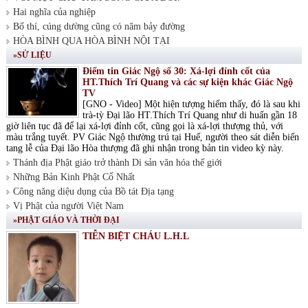
Hai nghĩa của nghiệp
Bố thí, cúng dường cũng có năm bảy đường
HÒA BÌNH QUA HÒA BÌNH NỘI TẠI
»SỬ LIỆU
Điểm tin Giác Ngộ số 30: Xá-lợi đỉnh cốt của
HT.Thích Trí Quang và các sự kiện khác Giác Ngộ
TV
[GNO - Video] Một hiện tượng hiếm thấy, đó là sau khi
trà-tỳ Đại lão HT.Thích Trí Quang như di huấn gần 18
giờ liên tục đã để lại xá-lợi đỉnh cốt, cũng gọi là xá-lợi thượng thủ, với
màu trắng tuyết. PV Giác Ngộ thường trú tại Huế, người theo sát diễn biến
tang lễ của Đại lão Hòa thượng đã ghi nhận trong bản tin video kỳ này.
Thánh địa Phật giáo trở thành Di sản văn hóa thế giới
Những Bản Kinh Phật Cổ Nhất
Công năng diệu dụng của Bồ tát Địa tạng
Vị Phật của người Việt Nam
»PHẬT GIÁO VÀ THỜI ĐẠI
TIỄN BIỆT CHÁU L.H.L