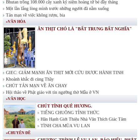
Bhutan trồng 108.000 cây xanh kỷ niệm hoàng tử bé đầy tháng
Một lần lắng lòng mình trước những người đã nằm xuống
Tản mạn về việc không rượu, bia
»VĂN HÓA
ĂN THỊT CHÓ LÀ "BẤT TRUNG BẤT NGHĨA"
GIEC: GIẢM MẠNH ĂN THỊT MỚI CỨU ĐƯỢC HÀNH TINH
Khoảnh khắc đi cùng Thầy
CHÚT TẢN MẠN VỀ ĂN CHAY
Hội thảo về Phật giáo với tín ngưỡng thờ Mẫu ở VN
»VĂN HỌC
CHÚT TÌNH QUÊ HƯƠNG.
TIẾNG CHUÔNG TỈNH THỨC
Hân Hạnh Giới Thiệu Nhà Văn Thích Giác Tâm
TÌNH CHA MÙA VU LAN
»CHUYÊN ĐỀ