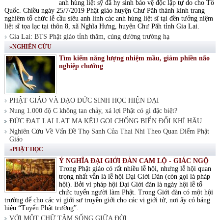
anh hùng liệt sỹ đã hy sinh bảo vệ độc lập tự do cho Tổ
Quốc. Chiều ngày 25/7/2019 Phật giáo huyện Chư Păh thành kính trang
nghiêm tổ chức lễ cầu siêu anh linh các anh hùng liệt sĩ tại đền tưởng niệm
liệt sĩ tọa lạc tại thôn 8, xã Nghĩa Hưng, huyện Chư Păh tỉnh Gia Lai.
Gia Lai: BTS Phật giáo tỉnh thăm, cúng dường trường hạ
»NGHIÊN CỨU
Tìm kiếm năng lượng nhiệm mầu, giảm phiền não
nghiệp chướng
PHẬT GIÁO VÀ ĐẠO ĐỨC SINH HỌC HIỆN ĐẠI
Nung 1.000 độ C không tan chảy, xá lợi Phật có gì đặc biệt?
ĐỨC ĐẠT LAI LẠT MA KÊU GỌI CHỐNG BIẾN ĐỔI KHÍ HẬU
Nghiên Cứu Về Vấn Đề Thọ Sanh Của Thai Nhi Theo Quan Điểm Phật
Giáo
»PHẬT HỌC
Ý NGHĨA ĐẠI GIỚI ĐÀN CAM LỘ - GIÁC NGỘ
Trong Phật giáo có rất nhiều lễ hội, nhưng lễ hội quan
trọng nhất vẫn là lễ hội Đại Giới Đàn (còn gọi là pháp
hội). Bởi vì pháp hội Đại Giới đàn là ngày hội lễ tổ
chức tuyển người làm Phật. Trong Giới đàn có một hội
trường để cho các vị giới sư truyền giới cho các vị giới tử, nơi ấy có bảng
hiệu “Tuyển Phật trường”.
VỚI MỘT CHỮ TÂM SỐNG GIỮA ĐỜI.