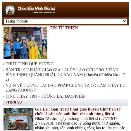
TIN TỪ THIỆN
CHÚT TÌNH QUÊ HƯƠNG.
BAN TRỊ SỰ PHẬT GIÁO GIA LAI ỦY LẠO CỨU TRỢ 3 TỈNH
BÌNH ĐỊNH, QUẢNG NGÃI, QUẢNG NAM (Chuyến từ thiện lần thứ
2)
NHÌN VỀ TƯƠNG LAI ĐẠO PHÁP CHÚNG TA CÓ CẢM THẤY LO
LẮNG KHÔNG ?
TÌNH THẦY TRÒ - TƯƠNG LAI ĐẠO PHÁP
»THỜI SỰ
Gia Lai: Ban trị sự Phật giáo huyện Chư Păh tổ
chức lễ cầu siêu anh linh các anh hùng liệt sĩ.
Nhân 72 năm ngày thương binh liệt sĩ (27/7/1947-
27/7/2019). Thể hiện đạo lý uống nước nhớ nguồn,
nhằm ghi nhớ, tôn vinh những công lao to lớn của các