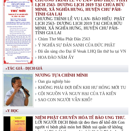
CHƯƠNG TRÌNH LỄ VU LAN- BÁO HIẾU. PHẬT
LỊCH 2563- DƯƠNG LỊCH 2019 TẠI CHÙA BỬU
MINH, XÃ NGHĨA HƯNG, HUYỆN CHƯ PĂH-
TỈNH GIA LAI
CHƯƠNG TRÌNH LỄ VU LAN- BÁO HIẾU. PHẬT
LỊCH 2563- DƯƠNG LỊCH 2019 TẠI CHÙA BỬU
MINH, XÃ NGHĨA HƯNG, HUYỆN CHƯ PĂH-
TỈNH GIA LAI
Chùm Thơ Mùa Phật Đản 2563
Ý NGHĨA SỰ ĐẢN SANH CỦA ĐỨC PHẬT
Đã sẵn sàng cho Đại lễ Vesak LHQ lần thứ ba tại VN
HOA ĐÀO NĂM ẤY
»TÁC GIẢ - DỊCH GIẢ
NƯƠNG TỰA CHÍNH MÌNH
Oan gia nghiệp báo
KHÔNG PHẢI ĐỢI ĐẾN KHI HƯ HỎNG MỚI TU
CỘI NGUỒN VÀ NGUY HẠI CỦA TÀ KIẾN
SAO CON NGƯỜI VẪN KHỔ?
»Y HỌC
NIỆM PHẬT CHUYỂN HÓA TẾ BÀO UNG THƯ.
LỜI NGƯỜI DỊCH Bệnh tật đeo theo để khổ đời Con
người vì bệnh phải mòn hơi Bệnh xui quân tử không