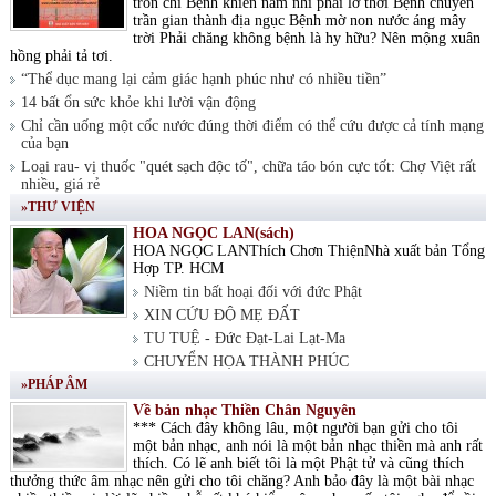
tròn chí Bệnh khiến nam nhi phải lỡ thời Bệnh chuyển
trần gian thành địa ngục Bệnh mờ non nước áng mây
trời Phải chăng không bệnh là hy hữu? Nên mộng xuân
hồng phải tả tơi.
“Thể dục mang lại cảm giác hạnh phúc như có nhiều tiền”
14 bất ổn sức khỏe khi lười vận động
Chỉ cần uống một cốc nước đúng thời điểm có thể cứu được cả tính mạng
của bạn
Loại rau- vị thuốc "quét sạch độc tố", chữa táo bón cực tốt: Chợ Việt rất
nhiều, giá rẻ
»THƯ VIỆN
HOA NGỌC LAN(sách)
HOA NGỌC LANThích Chơn ThiệnNhà xuất bản Tổng
Hợp TP. HCM
Niềm tin bất hoại đối với đức Phật
XIN CỨU ĐỘ MẸ ĐẤT
TU TUỆ - Đức Đạt-Lai Lạt-Ma
CHUYỂN HỌA THÀNH PHÚC
»PHÁP ÂM
Về bản nhạc Thiền Chân Nguyên
*** Cách đây không lâu, một người bạn gửi cho tôi
một bản nhạc, anh nói là một bản nhạc thiền mà anh rất
thích. Có lẽ anh biết tôi là một Phật tử và cũng thích
thưởng thức âm nhạc nên gửi cho tôi chăng? Anh bảo đây là một bài nhạc