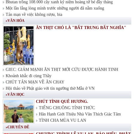
Bhutan trồng 108.000 cây xanh kỷ niệm hoàng tử bé đầy tháng
Một lần lắng lòng mình trước những người đã nằm xuống
Tản mạn về việc không rượu, bia
»VĂN HÓA
ĂN THỊT CHÓ LÀ "BẤT TRUNG BẤT NGHĨA"
GIEC: GIẢM MẠNH ĂN THỊT MỚI CỨU ĐƯỢC HÀNH TINH
Khoảnh khắc đi cùng Thầy
CHÚT TẢN MẠN VỀ ĂN CHAY
Hội thảo về Phật giáo với tín ngưỡng thờ Mẫu ở VN
»VĂN HỌC
CHÚT TÌNH QUÊ HƯƠNG.
TIẾNG CHUÔNG TỈNH THỨC
Hân Hạnh Giới Thiệu Nhà Văn Thích Giác Tâm
TÌNH CHA MÙA VU LAN
»CHUYÊN ĐỀ