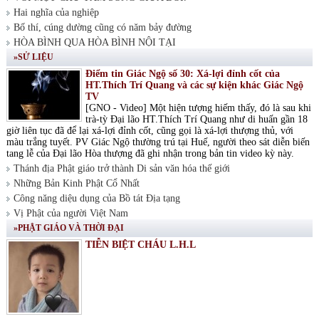
Hai nghĩa của nghiệp
Bố thí, cúng dường cũng có năm bảy đường
HÒA BÌNH QUA HÒA BÌNH NỘI TẠI
»SỬ LIỆU
Điểm tin Giác Ngộ số 30: Xá-lợi đỉnh cốt của
HT.Thích Trí Quang và các sự kiện khác Giác Ngộ
TV
[GNO - Video] Một hiện tượng hiếm thấy, đó là sau khi
trà-tỳ Đại lão HT.Thích Trí Quang như di huấn gần 18
giờ liên tục đã để lại xá-lợi đỉnh cốt, cũng gọi là xá-lợi thượng thủ, với
màu trắng tuyết. PV Giác Ngộ thường trú tại Huế, người theo sát diễn biến
tang lễ của Đại lão Hòa thượng đã ghi nhận trong bản tin video kỳ này.
Thánh địa Phật giáo trở thành Di sản văn hóa thế giới
Những Bản Kinh Phật Cổ Nhất
Công năng diệu dụng của Bồ tát Địa tạng
Vị Phật của người Việt Nam
»PHẬT GIÁO VÀ THỜI ĐẠI
TIỄN BIỆT CHÁU L.H.L