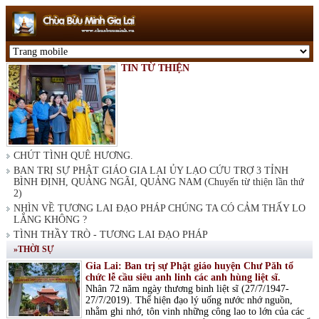
TIN TỪ THIỆN
CHÚT TÌNH QUÊ HƯƠNG.
BAN TRỊ SỰ PHẬT GIÁO GIA LAI ỦY LẠO CỨU TRỢ 3 TỈNH
BÌNH ĐỊNH, QUẢNG NGÃI, QUẢNG NAM (Chuyến từ thiện lần thứ
2)
NHÌN VỀ TƯƠNG LAI ĐẠO PHÁP CHÚNG TA CÓ CẢM THẤY LO
LẮNG KHÔNG ?
TÌNH THẦY TRÒ - TƯƠNG LAI ĐẠO PHÁP
»THỜI SỰ
Gia Lai: Ban trị sự Phật giáo huyện Chư Păh tổ
chức lễ cầu siêu anh linh các anh hùng liệt sĩ.
Nhân 72 năm ngày thương binh liệt sĩ (27/7/1947-
27/7/2019). Thể hiện đạo lý uống nước nhớ nguồn,
nhằm ghi nhớ, tôn vinh những công lao to lớn của các