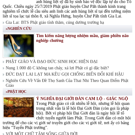
anh hùng liệt sỹ đã hy sinh bảo vệ độc lập tự do cho Tổ
Quốc. Chiều ngày 25/7/2019 Phật giáo huyện Chư Păh thành kính trang
nghiêm tổ chức lễ cầu siêu anh linh các anh hùng liệt sĩ tại đền tưởng niệm
liệt sĩ tọa lạc tại thôn 8, xã Nghĩa Hưng, huyện Chư Păh tỉnh Gia Lai.
Gia Lai: BTS Phật giáo tỉnh thăm, cúng dường trường hạ
»NGHIÊN CỨU
Tìm kiếm năng lượng nhiệm mầu, giảm phiền não
nghiệp chướng
PHẬT GIÁO VÀ ĐẠO ĐỨC SINH HỌC HIỆN ĐẠI
Nung 1.000 độ C không tan chảy, xá lợi Phật có gì đặc biệt?
ĐỨC ĐẠT LAI LẠT MA KÊU GỌI CHỐNG BIẾN ĐỔI KHÍ HẬU
Nghiên Cứu Về Vấn Đề Thọ Sanh Của Thai Nhi Theo Quan Điểm Phật
Giáo
»PHẬT HỌC
Ý NGHĨA ĐẠI GIỚI ĐÀN CAM LỘ - GIÁC NGỘ
Trong Phật giáo có rất nhiều lễ hội, nhưng lễ hội quan
trọng nhất vẫn là lễ hội Đại Giới Đàn (còn gọi là pháp
hội). Bởi vì pháp hội Đại Giới đàn là ngày hội lễ tổ
chức tuyển người làm Phật. Trong Giới đàn có một hội
trường để cho các vị giới sư truyền giới cho các vị giới tử, nơi ấy có bảng
hiệu “Tuyển Phật trường”.
VỚI MỘT CHỮ TÂM SỐNG GIỮA ĐỜI.