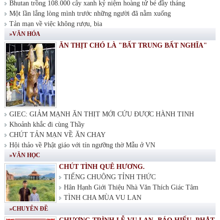
Bhutan trồng 108.000 cây xanh kỷ niệm hoàng tử bé đầy tháng
Một lần lắng lòng mình trước những người đã nằm xuống
Tản mạn về việc không rượu, bia
»VĂN HÓA
ĂN THỊT CHÓ LÀ "BẤT TRUNG BẤT NGHĨA"
GIEC: GIẢM MẠNH ĂN THỊT MỚI CỨU ĐƯỢC HÀNH TINH
Khoảnh khắc đi cùng Thầy
CHÚT TẢN MẠN VỀ ĂN CHAY
Hội thảo về Phật giáo với tín ngưỡng thờ Mẫu ở VN
»VĂN HỌC
CHÚT TÌNH QUÊ HƯƠNG.
TIẾNG CHUÔNG TỈNH THỨC
Hân Hạnh Giới Thiệu Nhà Văn Thích Giác Tâm
TÌNH CHA MÙA VU LAN
»CHUYÊN ĐỀ