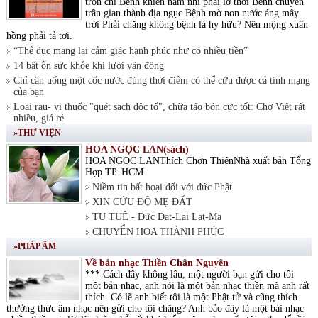
tròn chí Bệnh khiến nam nhi phải lỡ thời Bệnh chuyển
trần gian thành địa ngục Bệnh mờ non nước áng mây
trời Phải chăng không bệnh là hy hữu? Nên mộng xuân
hồng phải tả tơi.
“Thể dục mang lại cảm giác hạnh phúc như có nhiều tiền”
14 bất ổn sức khỏe khi lười vận động
Chỉ cần uống một cốc nước đúng thời điểm có thể cứu được cả tính mạng
của bạn
Loại rau- vị thuốc "quét sạch độc tố", chữa táo bón cực tốt: Chợ Việt rất
nhiều, giá rẻ
»THƯ VIỆN
HOA NGỌC LAN(sách)
HOA NGỌC LANThích Chơn ThiệnNhà xuất bản Tổng
Hợp TP. HCM
Niềm tin bất hoại đối với đức Phật
XIN CỨU ĐỘ MẸ ĐẤT
TU TUỆ - Đức Đạt-Lai Lạt-Ma
CHUYỂN HỌA THÀNH PHÚC
»PHÁP ÂM
Về bản nhạc Thiền Chân Nguyên
*** Cách đây không lâu, một người bạn gửi cho tôi
một bản nhạc, anh nói là một bản nhạc thiền mà anh rất
thích. Có lẽ anh biết tôi là một Phật tử và cũng thích
thưởng thức âm nhạc nên gửi cho tôi chăng? Anh bảo đây là một bài nhạc