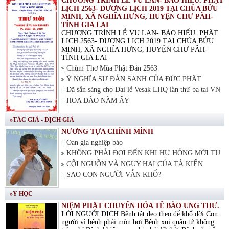
CHƯƠNG TRÌNH LỄ VU LAN- BÁO HIẾU. PHẬT
LỊCH 2563- DƯƠNG LỊCH 2019 TẠI CHÙA BỬU
MINH, XÃ NGHĨA HƯNG, HUYỆN CHƯ PĂH-
TỈNH GIA LAI
CHƯƠNG TRÌNH LỄ VU LAN- BÁO HIẾU. PHẬT
LỊCH 2563- DƯƠNG LỊCH 2019 TẠI CHÙA BỬU
MINH, XÃ NGHĨA HƯNG, HUYỆN CHƯ PĂH-
TỈNH GIA LAI
Chùm Thơ Mùa Phật Đản 2563
Ý NGHĨA SỰ ĐẢN SANH CỦA ĐỨC PHẬT
Đã sẵn sàng cho Đại lễ Vesak LHQ lần thứ ba tại VN
HOA ĐÀO NĂM ẤY
»TÁC GIẢ - DỊCH GIẢ
NƯƠNG TỰA CHÍNH MÌNH
Oan gia nghiệp báo
KHÔNG PHẢI ĐỢI ĐẾN KHI HƯ HỎNG MỚI TU
CỘI NGUỒN VÀ NGUY HẠI CỦA TÀ KIẾN
SAO CON NGƯỜI VẪN KHỔ?
»Y HỌC
NIỆM PHẬT CHUYỂN HÓA TẾ BÀO UNG THƯ.
LỜI NGƯỜI DỊCH Bệnh tật đeo theo để khổ đời Con
người vì bệnh phải mòn hơi Bệnh xui quân tử không