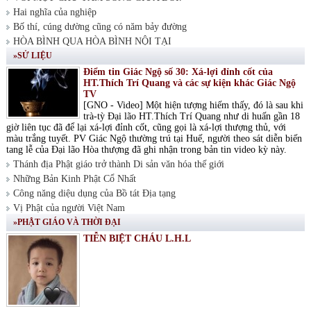
Hai nghĩa của nghiệp
Bố thí, cúng dường cũng có năm bảy đường
HÒA BÌNH QUA HÒA BÌNH NỘI TẠI
»SỬ LIỆU
Điểm tin Giác Ngộ số 30: Xá-lợi đỉnh cốt của
HT.Thích Trí Quang và các sự kiện khác Giác Ngộ
TV
[GNO - Video] Một hiện tượng hiếm thấy, đó là sau khi
trà-tỳ Đại lão HT.Thích Trí Quang như di huấn gần 18
giờ liên tục đã để lại xá-lợi đỉnh cốt, cũng gọi là xá-lợi thượng thủ, với
màu trắng tuyết. PV Giác Ngộ thường trú tại Huế, người theo sát diễn biến
tang lễ của Đại lão Hòa thượng đã ghi nhận trong bản tin video kỳ này.
Thánh địa Phật giáo trở thành Di sản văn hóa thế giới
Những Bản Kinh Phật Cổ Nhất
Công năng diệu dụng của Bồ tát Địa tạng
Vị Phật của người Việt Nam
»PHẬT GIÁO VÀ THỜI ĐẠI
TIỄN BIỆT CHÁU L.H.L