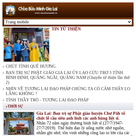
TIN TỪ THIỆN
CHÚT TÌNH QUÊ HƯƠNG.
BAN TRỊ SỰ PHẬT GIÁO GIA LAI ỦY LẠO CỨU TRỢ 3 TỈNH
BÌNH ĐỊNH, QUẢNG NGÃI, QUẢNG NAM (Chuyến từ thiện lần thứ
2)
NHÌN VỀ TƯƠNG LAI ĐẠO PHÁP CHÚNG TA CÓ CẢM THẤY LO
LẮNG KHÔNG ?
TÌNH THẦY TRÒ - TƯƠNG LAI ĐẠO PHÁP
»THỜI SỰ
Gia Lai: Ban trị sự Phật giáo huyện Chư Păh tổ
chức lễ cầu siêu anh linh các anh hùng liệt sĩ.
Nhân 72 năm ngày thương binh liệt sĩ (27/7/1947-
27/7/2019). Thể hiện đạo lý uống nước nhớ nguồn,
nhằm ghi nhớ, tôn vinh những công lao to lớn của các