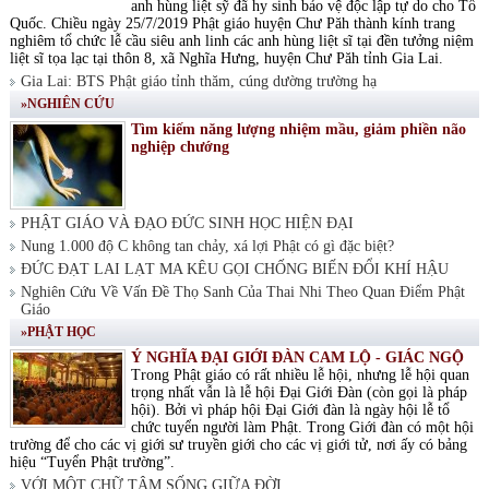
anh hùng liệt sỹ đã hy sinh bảo vệ độc lập tự do cho Tổ
Quốc. Chiều ngày 25/7/2019 Phật giáo huyện Chư Păh thành kính trang
nghiêm tổ chức lễ cầu siêu anh linh các anh hùng liệt sĩ tại đền tưởng niệm
liệt sĩ tọa lạc tại thôn 8, xã Nghĩa Hưng, huyện Chư Păh tỉnh Gia Lai.
Gia Lai: BTS Phật giáo tỉnh thăm, cúng dường trường hạ
»NGHIÊN CỨU
Tìm kiếm năng lượng nhiệm mầu, giảm phiền não
nghiệp chướng
PHẬT GIÁO VÀ ĐẠO ĐỨC SINH HỌC HIỆN ĐẠI
Nung 1.000 độ C không tan chảy, xá lợi Phật có gì đặc biệt?
ĐỨC ĐẠT LAI LẠT MA KÊU GỌI CHỐNG BIẾN ĐỔI KHÍ HẬU
Nghiên Cứu Về Vấn Đề Thọ Sanh Của Thai Nhi Theo Quan Điểm Phật
Giáo
»PHẬT HỌC
Ý NGHĨA ĐẠI GIỚI ĐÀN CAM LỘ - GIÁC NGỘ
Trong Phật giáo có rất nhiều lễ hội, nhưng lễ hội quan
trọng nhất vẫn là lễ hội Đại Giới Đàn (còn gọi là pháp
hội). Bởi vì pháp hội Đại Giới đàn là ngày hội lễ tổ
chức tuyển người làm Phật. Trong Giới đàn có một hội
trường để cho các vị giới sư truyền giới cho các vị giới tử, nơi ấy có bảng
hiệu “Tuyển Phật trường”.
VỚI MỘT CHỮ TÂM SỐNG GIỮA ĐỜI.