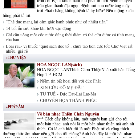
tròn chí Bệnh khiến nam nhi phải lỡ thời Bệnh chuyển
trần gian thành địa ngục Bệnh mờ non nước áng mây
trời Phải chăng không bệnh là hy hữu? Nên mộng xuân
hồng phải tả tơi.
“Thể dục mang lại cảm giác hạnh phúc như có nhiều tiền”
14 bất ổn sức khỏe khi lười vận động
Chỉ cần uống một cốc nước đúng thời điểm có thể cứu được cả tính mạng
của bạn
Loại rau- vị thuốc "quét sạch độc tố", chữa táo bón cực tốt: Chợ Việt rất
nhiều, giá rẻ
»THƯ VIỆN
HOA NGỌC LAN(sách)
HOA NGỌC LANThích Chơn ThiệnNhà xuất bản Tổng
Hợp TP. HCM
Niềm tin bất hoại đối với đức Phật
XIN CỨU ĐỘ MẸ ĐẤT
TU TUỆ - Đức Đạt-Lai Lạt-Ma
CHUYỂN HỌA THÀNH PHÚC
»PHÁP ÂM
Về bản nhạc Thiền Chân Nguyên
*** Cách đây không lâu, một người bạn gửi cho tôi
một bản nhạc, anh nói là một bản nhạc thiền mà anh rất
thích. Có lẽ anh biết tôi là một Phật tử và cũng thích
thưởng thức âm nhạc nên gửi cho tôi chăng? Anh bảo đây là một bài nhạc