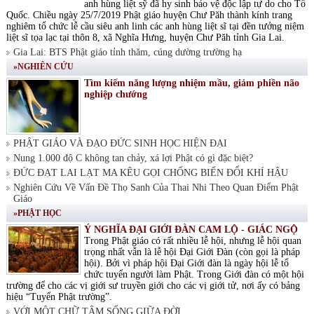
anh hùng liệt sỹ đã hy sinh bảo vệ độc lập tự do cho Tổ
Quốc. Chiều ngày 25/7/2019 Phật giáo huyện Chư Păh thành kính trang
nghiêm tổ chức lễ cầu siêu anh linh các anh hùng liệt sĩ tại đền tưởng niệm
liệt sĩ tọa lạc tại thôn 8, xã Nghĩa Hưng, huyện Chư Păh tỉnh Gia Lai.
Gia Lai: BTS Phật giáo tỉnh thăm, cúng dường trường hạ
»NGHIÊN CỨU
Tìm kiếm năng lượng nhiệm mầu, giảm phiền não
nghiệp chướng
PHẬT GIÁO VÀ ĐẠO ĐỨC SINH HỌC HIỆN ĐẠI
Nung 1.000 độ C không tan chảy, xá lợi Phật có gì đặc biệt?
ĐỨC ĐẠT LAI LẠT MA KÊU GỌI CHỐNG BIẾN ĐỔI KHÍ HẬU
Nghiên Cứu Về Vấn Đề Thọ Sanh Của Thai Nhi Theo Quan Điểm Phật
Giáo
»PHẬT HỌC
Ý NGHĨA ĐẠI GIỚI ĐÀN CAM LỘ - GIÁC NGỘ
Trong Phật giáo có rất nhiều lễ hội, nhưng lễ hội quan
trọng nhất vẫn là lễ hội Đại Giới Đàn (còn gọi là pháp
hội). Bởi vì pháp hội Đại Giới đàn là ngày hội lễ tổ
chức tuyển người làm Phật. Trong Giới đàn có một hội
trường để cho các vị giới sư truyền giới cho các vị giới tử, nơi ấy có bảng
hiệu “Tuyển Phật trường”.
VỚI MỘT CHỮ TÂM SỐNG GIỮA ĐỜI.