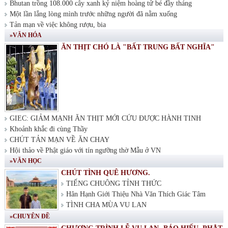
Bhutan trồng 108.000 cây xanh kỷ niệm hoàng tử bé đầy tháng
Một lần lắng lòng mình trước những người đã nằm xuống
Tản mạn về việc không rượu, bia
»VĂN HÓA
ĂN THỊT CHÓ LÀ "BẤT TRUNG BẤT NGHĨA"
GIEC: GIẢM MẠNH ĂN THỊT MỚI CỨU ĐƯỢC HÀNH TINH
Khoảnh khắc đi cùng Thầy
CHÚT TẢN MẠN VỀ ĂN CHAY
Hội thảo về Phật giáo với tín ngưỡng thờ Mẫu ở VN
»VĂN HỌC
CHÚT TÌNH QUÊ HƯƠNG.
TIẾNG CHUÔNG TỈNH THỨC
Hân Hạnh Giới Thiệu Nhà Văn Thích Giác Tâm
TÌNH CHA MÙA VU LAN
»CHUYÊN ĐỀ