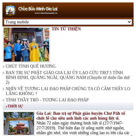
TIN TỪ THIỆN
CHÚT TÌNH QUÊ HƯƠNG.
BAN TRỊ SỰ PHẬT GIÁO GIA LAI ỦY LẠO CỨU TRỢ 3 TỈNH
BÌNH ĐỊNH, QUẢNG NGÃI, QUẢNG NAM (Chuyến từ thiện lần thứ
2)
NHÌN VỀ TƯƠNG LAI ĐẠO PHÁP CHÚNG TA CÓ CẢM THẤY LO
LẮNG KHÔNG ?
TÌNH THẦY TRÒ - TƯƠNG LAI ĐẠO PHÁP
»THỜI SỰ
Gia Lai: Ban trị sự Phật giáo huyện Chư Păh tổ
chức lễ cầu siêu anh linh các anh hùng liệt sĩ.
Nhân 72 năm ngày thương binh liệt sĩ (27/7/1947-
27/7/2019). Thể hiện đạo lý uống nước nhớ nguồn,
nhằm ghi nhớ, tôn vinh những công lao to lớn của các