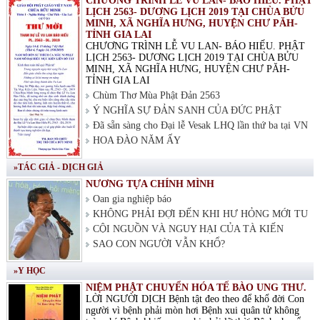
CHƯƠNG TRÌNH LỄ VU LAN- BÁO HIẾU. PHẬT
LỊCH 2563- DƯƠNG LỊCH 2019 TẠI CHÙA BỬU
MINH, XÃ NGHĨA HƯNG, HUYỆN CHƯ PĂH-
TỈNH GIA LAI
CHƯƠNG TRÌNH LỄ VU LAN- BÁO HIẾU. PHẬT
LỊCH 2563- DƯƠNG LỊCH 2019 TẠI CHÙA BỬU
MINH, XÃ NGHĨA HƯNG, HUYỆN CHƯ PĂH-
TỈNH GIA LAI
Chùm Thơ Mùa Phật Đản 2563
Ý NGHĨA SỰ ĐẢN SANH CỦA ĐỨC PHẬT
Đã sẵn sàng cho Đại lễ Vesak LHQ lần thứ ba tại VN
HOA ĐÀO NĂM ẤY
»TÁC GIẢ - DỊCH GIẢ
NƯƠNG TỰA CHÍNH MÌNH
Oan gia nghiệp báo
KHÔNG PHẢI ĐỢI ĐẾN KHI HƯ HỎNG MỚI TU
CỘI NGUỒN VÀ NGUY HẠI CỦA TÀ KIẾN
SAO CON NGƯỜI VẪN KHỔ?
»Y HỌC
NIỆM PHẬT CHUYỂN HÓA TẾ BÀO UNG THƯ.
LỜI NGƯỜI DỊCH Bệnh tật đeo theo để khổ đời Con
người vì bệnh phải mòn hơi Bệnh xui quân tử không