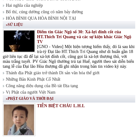
Hai nghĩa của nghiệp
Bố thí, cúng dường cũng có năm bảy đường
HÒA BÌNH QUA HÒA BÌNH NỘI TẠI
»SỬ LIỆU
Điểm tin Giác Ngộ số 30: Xá-lợi đỉnh cốt của
HT.Thích Trí Quang và các sự kiện khác Giác Ngộ
TV
[GNO - Video] Một hiện tượng hiếm thấy, đó là sau khi
trà-tỳ Đại lão HT.Thích Trí Quang như di huấn gần 18
giờ liên tục đã để lại xá-lợi đỉnh cốt, cũng gọi là xá-lợi thượng thủ, với
màu trắng tuyết. PV Giác Ngộ thường trú tại Huế, người theo sát diễn biến
tang lễ của Đại lão Hòa thượng đã ghi nhận trong bản tin video kỳ này.
Thánh địa Phật giáo trở thành Di sản văn hóa thế giới
Những Bản Kinh Phật Cổ Nhất
Công năng diệu dụng của Bồ tát Địa tạng
Vị Phật của người Việt Nam
»PHẬT GIÁO VÀ THỜI ĐẠI
TIỄN BIỆT CHÁU L.H.L