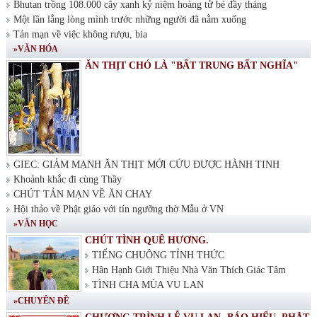
Bhutan trồng 108.000 cây xanh kỷ niệm hoàng tử bé đầy tháng
Một lần lắng lòng mình trước những người đã nằm xuống
Tản mạn về việc không rượu, bia
»VĂN HÓA
ĂN THỊT CHÓ LÀ "BẤT TRUNG BẤT NGHĨA"
GIEC: GIẢM MẠNH ĂN THỊT MỚI CỨU ĐƯỢC HÀNH TINH
Khoảnh khắc đi cùng Thầy
CHÚT TẢN MẠN VỀ ĂN CHAY
Hội thảo về Phật giáo với tín ngưỡng thờ Mẫu ở VN
»VĂN HỌC
CHÚT TÌNH QUÊ HƯƠNG.
TIẾNG CHUÔNG TỈNH THỨC
Hân Hạnh Giới Thiệu Nhà Văn Thích Giác Tâm
TÌNH CHA MÙA VU LAN
»CHUYÊN ĐỀ