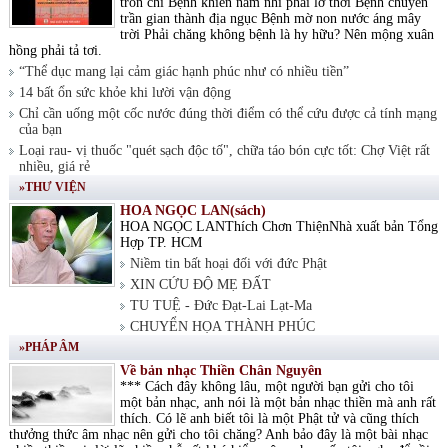
tròn chí Bệnh khiến nam nhi phải lỡ thời Bệnh chuyển
trần gian thành địa ngục Bệnh mờ non nước áng mây
trời Phải chăng không bệnh là hy hữu? Nên mộng xuân
hồng phải tả tơi.
“Thể dục mang lại cảm giác hạnh phúc như có nhiều tiền”
14 bất ổn sức khỏe khi lười vận động
Chỉ cần uống một cốc nước đúng thời điểm có thể cứu được cả tính mạng
của bạn
Loại rau- vị thuốc "quét sạch độc tố", chữa táo bón cực tốt: Chợ Việt rất
nhiều, giá rẻ
»THƯ VIỆN
HOA NGỌC LAN(sách)
HOA NGỌC LANThích Chơn ThiệnNhà xuất bản Tổng
Hợp TP. HCM
Niềm tin bất hoại đối với đức Phật
XIN CỨU ĐỘ MẸ ĐẤT
TU TUỆ - Đức Đạt-Lai Lạt-Ma
CHUYỂN HỌA THÀNH PHÚC
»PHÁP ÂM
Về bản nhạc Thiền Chân Nguyên
*** Cách đây không lâu, một người bạn gửi cho tôi
một bản nhạc, anh nói là một bản nhạc thiền mà anh rất
thích. Có lẽ anh biết tôi là một Phật tử và cũng thích
thưởng thức âm nhạc nên gửi cho tôi chăng? Anh bảo đây là một bài nhạc