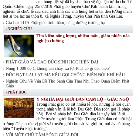
anh hùng liệt sỹ đã hy sinh bảo vệ độc lập tự do cho Tổ
Quốc. Chiều ngày 25/7/2019 Phật giáo huyện Chư Păh thành kính trang
nghiêm tổ chức lễ cầu siêu anh linh các anh hùng liệt sĩ tại đền tưởng niệm
liệt sĩ tọa lạc tại thôn 8, xã Nghĩa Hưng, huyện Chư Păh tỉnh Gia Lai.
Gia Lai: BTS Phật giáo tỉnh thăm, cúng dường trường hạ
»NGHIÊN CỨU
Tìm kiếm năng lượng nhiệm mầu, giảm phiền não
nghiệp chướng
PHẬT GIÁO VÀ ĐẠO ĐỨC SINH HỌC HIỆN ĐẠI
Nung 1.000 độ C không tan chảy, xá lợi Phật có gì đặc biệt?
ĐỨC ĐẠT LAI LẠT MA KÊU GỌI CHỐNG BIẾN ĐỔI KHÍ HẬU
Nghiên Cứu Về Vấn Đề Thọ Sanh Của Thai Nhi Theo Quan Điểm Phật
Giáo
»PHẬT HỌC
Ý NGHĨA ĐẠI GIỚI ĐÀN CAM LỘ - GIÁC NGỘ
Trong Phật giáo có rất nhiều lễ hội, nhưng lễ hội quan
trọng nhất vẫn là lễ hội Đại Giới Đàn (còn gọi là pháp
hội). Bởi vì pháp hội Đại Giới đàn là ngày hội lễ tổ
chức tuyển người làm Phật. Trong Giới đàn có một hội
trường để cho các vị giới sư truyền giới cho các vị giới tử, nơi ấy có bảng
hiệu “Tuyển Phật trường”.
VỚI MỘT CHỮ TÂM SỐNG GIỮA ĐỜI.