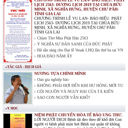
CHƯƠNG TRÌNH LỄ VU LAN- BÁO HIẾU. PHẬT
LỊCH 2563- DƯƠNG LỊCH 2019 TẠI CHÙA BỬU
MINH, XÃ NGHĨA HƯNG, HUYỆN CHƯ PĂH-
TỈNH GIA LAI
CHƯƠNG TRÌNH LỄ VU LAN- BÁO HIẾU. PHẬT
LỊCH 2563- DƯƠNG LỊCH 2019 TẠI CHÙA BỬU
MINH, XÃ NGHĨA HƯNG, HUYỆN CHƯ PĂH-
TỈNH GIA LAI
Chùm Thơ Mùa Phật Đản 2563
Ý NGHĨA SỰ ĐẢN SANH CỦA ĐỨC PHẬT
Đã sẵn sàng cho Đại lễ Vesak LHQ lần thứ ba tại VN
HOA ĐÀO NĂM ẤY
»TÁC GIẢ - DỊCH GIẢ
NƯƠNG TỰA CHÍNH MÌNH
Oan gia nghiệp báo
KHÔNG PHẢI ĐỢI ĐẾN KHI HƯ HỎNG MỚI TU
CỘI NGUỒN VÀ NGUY HẠI CỦA TÀ KIẾN
SAO CON NGƯỜI VẪN KHỔ?
»Y HỌC
NIỆM PHẬT CHUYỂN HÓA TẾ BÀO UNG THƯ.
LỜI NGƯỜI DỊCH Bệnh tật đeo theo để khổ đời Con
người vì bệnh phải mòn hơi Bệnh xui quân tử không