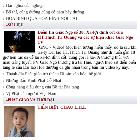
Hai nghĩa của nghiệp
Bố thí, cúng dường cũng có năm bảy đường
HÒA BÌNH QUA HÒA BÌNH NỘI TẠI
»SỬ LIỆU
Điểm tin Giác Ngộ số 30: Xá-lợi đỉnh cốt của
HT.Thích Trí Quang và các sự kiện khác Giác Ngộ
TV
[GNO - Video] Một hiện tượng hiếm thấy, đó là sau khi
trà-tỳ Đại lão HT.Thích Trí Quang như di huấn gần 18
giờ liên tục đã để lại xá-lợi đỉnh cốt, cũng gọi là xá-lợi thượng thủ, với
màu trắng tuyết. PV Giác Ngộ thường trú tại Huế, người theo sát diễn biến
tang lễ của Đại lão Hòa thượng đã ghi nhận trong bản tin video kỳ này.
Thánh địa Phật giáo trở thành Di sản văn hóa thế giới
Những Bản Kinh Phật Cổ Nhất
Công năng diệu dụng của Bồ tát Địa tạng
Vị Phật của người Việt Nam
»PHẬT GIÁO VÀ THỜI ĐẠI
TIỄN BIỆT CHÁU L.H.L