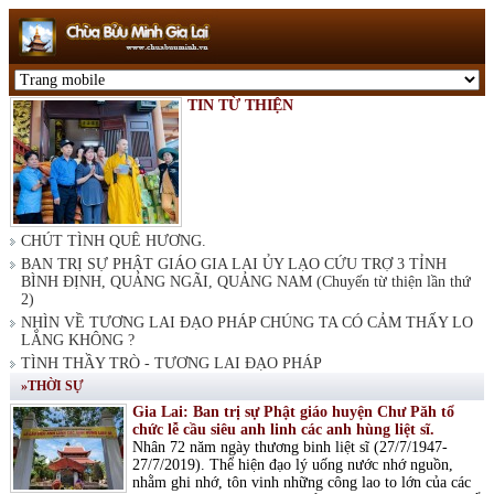
TIN TỪ THIỆN
CHÚT TÌNH QUÊ HƯƠNG.
BAN TRỊ SỰ PHẬT GIÁO GIA LAI ỦY LẠO CỨU TRỢ 3 TỈNH
BÌNH ĐỊNH, QUẢNG NGÃI, QUẢNG NAM (Chuyến từ thiện lần thứ
2)
NHÌN VỀ TƯƠNG LAI ĐẠO PHÁP CHÚNG TA CÓ CẢM THẤY LO
LẮNG KHÔNG ?
TÌNH THẦY TRÒ - TƯƠNG LAI ĐẠO PHÁP
»THỜI SỰ
Gia Lai: Ban trị sự Phật giáo huyện Chư Păh tổ
chức lễ cầu siêu anh linh các anh hùng liệt sĩ.
Nhân 72 năm ngày thương binh liệt sĩ (27/7/1947-
27/7/2019). Thể hiện đạo lý uống nước nhớ nguồn,
nhằm ghi nhớ, tôn vinh những công lao to lớn của các