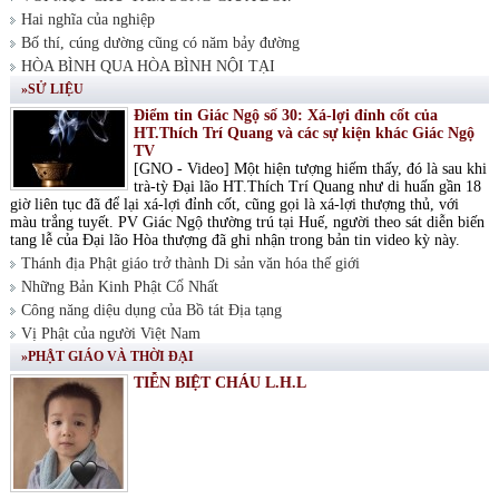
Hai nghĩa của nghiệp
Bố thí, cúng dường cũng có năm bảy đường
HÒA BÌNH QUA HÒA BÌNH NỘI TẠI
»SỬ LIỆU
Điểm tin Giác Ngộ số 30: Xá-lợi đỉnh cốt của
HT.Thích Trí Quang và các sự kiện khác Giác Ngộ
TV
[GNO - Video] Một hiện tượng hiếm thấy, đó là sau khi
trà-tỳ Đại lão HT.Thích Trí Quang như di huấn gần 18
giờ liên tục đã để lại xá-lợi đỉnh cốt, cũng gọi là xá-lợi thượng thủ, với
màu trắng tuyết. PV Giác Ngộ thường trú tại Huế, người theo sát diễn biến
tang lễ của Đại lão Hòa thượng đã ghi nhận trong bản tin video kỳ này.
Thánh địa Phật giáo trở thành Di sản văn hóa thế giới
Những Bản Kinh Phật Cổ Nhất
Công năng diệu dụng của Bồ tát Địa tạng
Vị Phật của người Việt Nam
»PHẬT GIÁO VÀ THỜI ĐẠI
TIỄN BIỆT CHÁU L.H.L