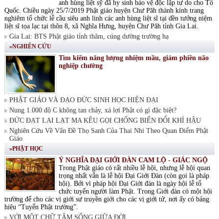
anh hùng liệt sỹ đã hy sinh bảo vệ độc lập tự do cho Tổ
Quốc. Chiều ngày 25/7/2019 Phật giáo huyện Chư Păh thành kính trang
nghiêm tổ chức lễ cầu siêu anh linh các anh hùng liệt sĩ tại đền tưởng niệm
liệt sĩ tọa lạc tại thôn 8, xã Nghĩa Hưng, huyện Chư Păh tỉnh Gia Lai.
Gia Lai: BTS Phật giáo tỉnh thăm, cúng dường trường hạ
»NGHIÊN CỨU
Tìm kiếm năng lượng nhiệm mầu, giảm phiền não
nghiệp chướng
PHẬT GIÁO VÀ ĐẠO ĐỨC SINH HỌC HIỆN ĐẠI
Nung 1.000 độ C không tan chảy, xá lợi Phật có gì đặc biệt?
ĐỨC ĐẠT LAI LẠT MA KÊU GỌI CHỐNG BIẾN ĐỔI KHÍ HẬU
Nghiên Cứu Về Vấn Đề Thọ Sanh Của Thai Nhi Theo Quan Điểm Phật
Giáo
»PHẬT HỌC
Ý NGHĨA ĐẠI GIỚI ĐÀN CAM LỘ - GIÁC NGỘ
Trong Phật giáo có rất nhiều lễ hội, nhưng lễ hội quan
trọng nhất vẫn là lễ hội Đại Giới Đàn (còn gọi là pháp
hội). Bởi vì pháp hội Đại Giới đàn là ngày hội lễ tổ
chức tuyển người làm Phật. Trong Giới đàn có một hội
trường để cho các vị giới sư truyền giới cho các vị giới tử, nơi ấy có bảng
hiệu “Tuyển Phật trường”.
VỚI MỘT CHỮ TÂM SỐNG GIỮA ĐỜI.