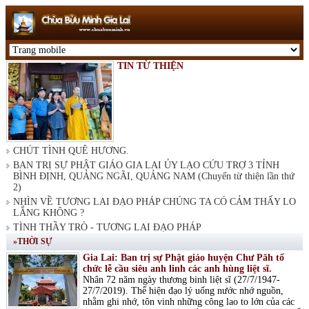
TIN TỪ THIỆN
CHÚT TÌNH QUÊ HƯƠNG.
BAN TRỊ SỰ PHẬT GIÁO GIA LAI ỦY LẠO CỨU TRỢ 3 TỈNH
BÌNH ĐỊNH, QUẢNG NGÃI, QUẢNG NAM (Chuyến từ thiện lần thứ
2)
NHÌN VỀ TƯƠNG LAI ĐẠO PHÁP CHÚNG TA CÓ CẢM THẤY LO
LẮNG KHÔNG ?
TÌNH THẦY TRÒ - TƯƠNG LAI ĐẠO PHÁP
»THỜI SỰ
Gia Lai: Ban trị sự Phật giáo huyện Chư Păh tổ
chức lễ cầu siêu anh linh các anh hùng liệt sĩ.
Nhân 72 năm ngày thương binh liệt sĩ (27/7/1947-
27/7/2019). Thể hiện đạo lý uống nước nhớ nguồn,
nhằm ghi nhớ, tôn vinh những công lao to lớn của các