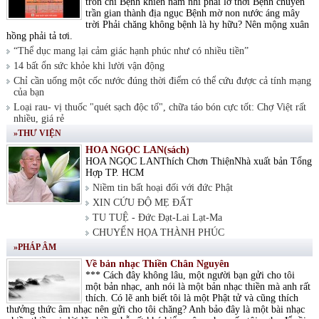
tròn chí Bệnh khiến nam nhi phải lỡ thời Bệnh chuyển
trần gian thành địa ngục Bệnh mờ non nước áng mây
trời Phải chăng không bệnh là hy hữu? Nên mộng xuân
hồng phải tả tơi.
“Thể dục mang lại cảm giác hạnh phúc như có nhiều tiền”
14 bất ổn sức khỏe khi lười vận động
Chỉ cần uống một cốc nước đúng thời điểm có thể cứu được cả tính mạng
của bạn
Loại rau- vị thuốc "quét sạch độc tố", chữa táo bón cực tốt: Chợ Việt rất
nhiều, giá rẻ
»THƯ VIỆN
HOA NGỌC LAN(sách)
HOA NGỌC LANThích Chơn ThiệnNhà xuất bản Tổng
Hợp TP. HCM
Niềm tin bất hoại đối với đức Phật
XIN CỨU ĐỘ MẸ ĐẤT
TU TUỆ - Đức Đạt-Lai Lạt-Ma
CHUYỂN HỌA THÀNH PHÚC
»PHÁP ÂM
Về bản nhạc Thiền Chân Nguyên
*** Cách đây không lâu, một người bạn gửi cho tôi
một bản nhạc, anh nói là một bản nhạc thiền mà anh rất
thích. Có lẽ anh biết tôi là một Phật tử và cũng thích
thưởng thức âm nhạc nên gửi cho tôi chăng? Anh bảo đây là một bài nhạc