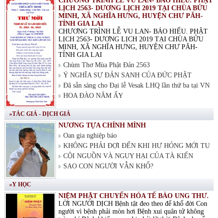
CHƯƠNG TRÌNH LỄ VU LAN- BÁO HIẾU. PHẬT
LỊCH 2563- DƯƠNG LỊCH 2019 TẠI CHÙA BỬU
MINH, XÃ NGHĨA HƯNG, HUYỆN CHƯ PĂH-
TỈNH GIA LAI
CHƯƠNG TRÌNH LỄ VU LAN- BÁO HIẾU. PHẬT
LỊCH 2563- DƯƠNG LỊCH 2019 TẠI CHÙA BỬU
MINH, XÃ NGHĨA HƯNG, HUYỆN CHƯ PĂH-
TỈNH GIA LAI
Chùm Thơ Mùa Phật Đản 2563
Ý NGHĨA SỰ ĐẢN SANH CỦA ĐỨC PHẬT
Đã sẵn sàng cho Đại lễ Vesak LHQ lần thứ ba tại VN
HOA ĐÀO NĂM ẤY
»TÁC GIẢ - DỊCH GIẢ
NƯƠNG TỰA CHÍNH MÌNH
Oan gia nghiệp báo
KHÔNG PHẢI ĐỢI ĐẾN KHI HƯ HỎNG MỚI TU
CỘI NGUỒN VÀ NGUY HẠI CỦA TÀ KIẾN
SAO CON NGƯỜI VẪN KHỔ?
»Y HỌC
NIỆM PHẬT CHUYỂN HÓA TẾ BÀO UNG THƯ.
LỜI NGƯỜI DỊCH Bệnh tật đeo theo để khổ đời Con
người vì bệnh phải mòn hơi Bệnh xui quân tử không