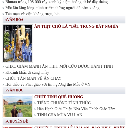
Bhutan trồng 108.000 cây xanh kỷ niệm hoàng tử bé đầy tháng
Một lần lắng lòng mình trước những người đã nằm xuống
Tản mạn về việc không rượu, bia
»VĂN HÓA
ĂN THỊT CHÓ LÀ "BẤT TRUNG BẤT NGHĨA"
GIEC: GIẢM MẠNH ĂN THỊT MỚI CỨU ĐƯỢC HÀNH TINH
Khoảnh khắc đi cùng Thầy
CHÚT TẢN MẠN VỀ ĂN CHAY
Hội thảo về Phật giáo với tín ngưỡng thờ Mẫu ở VN
»VĂN HỌC
CHÚT TÌNH QUÊ HƯƠNG.
TIẾNG CHUÔNG TỈNH THỨC
Hân Hạnh Giới Thiệu Nhà Văn Thích Giác Tâm
TÌNH CHA MÙA VU LAN
»CHUYÊN ĐỀ