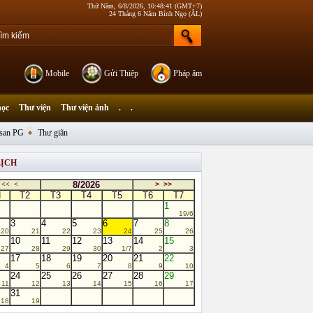
Thứ Năm, 6/8/2026, 10:48:41 (GMT+7)
24 Tháng 6 Năm Bính Ngọ (ÂL)
Mobile
Gửi Thiệp
Pháp âm
học
Thư viện
Thư viện ảnh
.
.
san PG
Thư giãn
LỊCH
8/2026
<<
<
>
>>
N
T2
T3
T4
T5
T6
T7
1
19/6
3
4
5
6
7
8
20
21
22
23
24
25
26
10
11
12
13
14
15
27
28
29
30
1/7
2
3
17
18
19
20
21
22
4
5
6
7
8
9
10
24
25
26
27
28
29
11
12
13
14
15
16
17
31
18
19