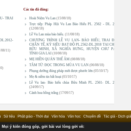
Các tin đã đăng:
U- TRAI
Hoài Niệm Vu Lan
(15/08/18)
Trực tiếp: Pháp Hội Vu Lan Báo Hiếu PL. 2562 - DL. 2018
(12/08/18)
Lễ Vu Lan mùa báo hiếu.
(11/08/18)
(DL.2012-
CHƯƠNG TRÌNH LỄ VU LAN- BÁO HIẾU, TRAI ĐÀN
CHẨN TẾ, KỲ SIÊU BẠT ĐỘ PL.2562-DL.2018 TẠI CHÙA
BỬU MINH, XÃ NGHĨA HƯNG, HUYỆN CHƯ PĂH-
/08/11)
TỈNH GIA LAI
(10/08/18)
MẸ HIỀN QUÁN THẾ ÂM
(08/08/18)
TÂM TỪ: ĐỌC TRONG MÙA VU LAN
(06/08/18)
10)
Phụng dưỡng đúng pháp mới được phước lớn
(05/10/17)
Mẹ & niềm tin bất hoại
(03/10/17)
Lễ Vu lan- Báo hiếu chùa Bửu Minh PL. 2561- DL. 2017
(24/09/17)
Cánh hoa hồng trắng
(17/09/17)
u
Sử liệu
Phật giáo - Thời đại
Văn hóa
Văn học
Chuyên đề
Tác giả - Dịch gi
Mọi ý kiến đóng góp, gởi bài vui lòng gởi về: