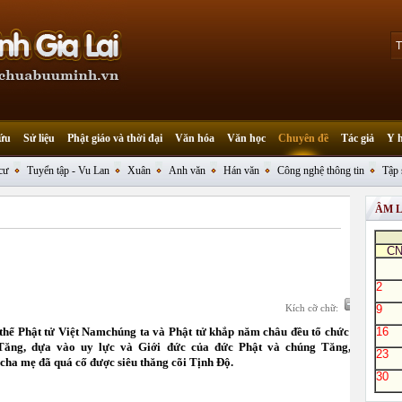
ứu
Sử liệu
Phật giáo và thời đại
Văn hóa
Văn học
Chuyên đề
Tác giả
Y 
cư
Tuyển tập - Vu Lan
Xuân
Anh văn
Hán văn
Công nghệ thông tin
Tập 
ÂM 
C
2
Kích cỡ chữ:
9
hể Phật tử Việt Namchúng ta và Phật tử khắp năm châu đều tổ chức long
16
Tăng, dựa vào uy lực và Giới đức của đức Phật và chúng Tăng, cầu
23
cha mẹ đã quá cố được siêu thăng cõi Tịnh Độ.
30