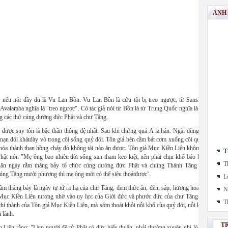
ẢNH
t, nếu nói đầy đủ là Vu Lan Bồn. Vu Lan Bồn là cứu tội bị treo ngược, từ Sanskrit là
Avalamba nghĩa là "treo ngược". Có tác giả nói từ Bồn là từ Trung Quốc nghĩa là chậu,
ng các thứ cúng dường đức Phật và chư Tăng.
 được suy tôn là bậc thần thông đệ nhất. Sau khi chứng quả A la hán. Ngài dùng thiên
 nạn đói khátdày vò trong cõi sống quỷ đói. Tôn giả bèn cầm bát cơm xuống cõi quỷ đói
hóa thành than hồng cháy đỏ không tài nào ăn được. Tôn giả Mục Kiền Liên không biết
T
Phật nói: "Mẹ ông bao nhiêu đời sống xan tham keo kiệt, nên phải chịu khổ báo là quỷ
T
hân ngày rằm tháng bảy tổ chức cúng dường đức Phật và chúng Thánh Tăng mười
ng Tăng mười phương thì mẹ ông mới có thể siêu thoátđược".
L
m tháng bảy là ngày tự tứ ra hạ của chư Tăng, đem thức ăn, đèn, sáp, hương hoa... đặt
N
ả Mục Kiền Liên nương nhờ vào uy lực của Giới đức và phước đức của chư Tăng mười
T
í thành của Tôn giả Mục Kiền Liên, mà sớm thoát khỏi nỗi khổ của quỷ đói, nỗi khổ ví
 lành.
T
 Liên rằng: "Làm người đệ tử Phật có đức hiếu thuận, phải thường xuyên ghi lòng tạc