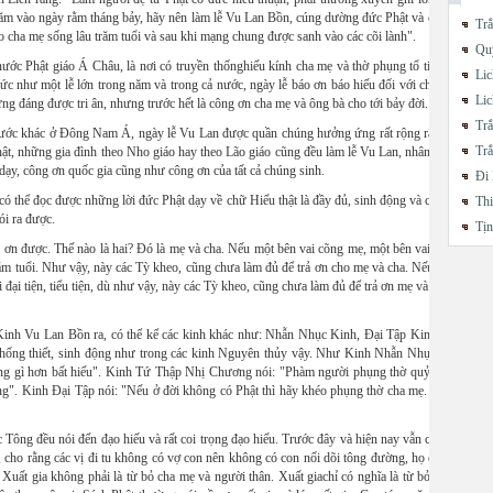
năm vào ngày rằm tháng bảy, hãy nên làm lễ Vu Lan Bồn, cúng dường đức Phật và chúng
Trắ
 cha mẹ sống lâu trăm tuổi và sau khi mạng chung được sanh vào các cõi lành".
Quy
ớc Phật giáo Á Châu, là nơi có truyền thốnghiếu kính cha mẹ và thờ phụng tổ tiên rất
Lic
c như một lễ lớn trong năm và trong cả nước, ngày lễ báo ơn báo hiếu đối với cha mẹ,
Lic
ng đáng được tri ân, nhưng trước hết là công ơn cha mẹ và ông bà cho tới bảy đời.
Trắ
nước khác ở Đông Nam Á, ngày lễ Vu Lan được quần chúng hưởng ứng rất rộng rãi. Có
Trắ
ật, những gia đình theo Nho giáo hay theo Lão giáo cũng đều làm lễ Vu Lan, nhân ngày
dạy, công ơn quốc gia cũng như công ơn của tất cả chúng sinh.
Đi 
có thể đọc được những lời đức Phật dạy về chữ Hiếu thật là đầy đủ, sinh động và cụ thể,
Thi
ói ra được.
Tị
ả ơn được. Thế nào là hai? Đó là mẹ và cha. Nếu một bên vai cõng mẹ, một bên vai cõng
ăm tuổi. Như vậy, này các Tỳ kheo, cũng chưa làm đủ để trả ơn cho mẹ và cha. Nếu đấm
 đại tiện, tiểu tiện, dù như vậy, này các Tỳ kheo, cũng chưa làm đủ để trả ơn mẹ và cha...
i Kinh Vu Lan Bồn ra, có thể kể các kinh khác như: Nhẫn Nhục Kinh, Đại Tập Kinh, Tứ
 thống thiết, sinh động như trong các kinh Nguyên thủy vậy. Như Kinh Nhẫn Nhục nói:
ông gì hơn bất hiếu". Kinh Tứ Thập Nhị Chương nói: "Phàm người phụng thờ quỷ thần,
ng". Kinh Đại Tập nói: "Nếu ở đời không có Phật thì hãy khéo phụng thờ cha mẹ. Khéo
ông đều nói đến đạo hiếu và rất coi trọng đạo hiếu. Trước đây và hiện nay vẫn còn có
t, cho rằng các vị đi tu không có vợ con nên không có con nối dõi tông đường, họ cho là
. Xuất gia không phải là từ bỏ cha mẹ và người thân. Xuất giachỉ có nghĩa là từ bỏ danh