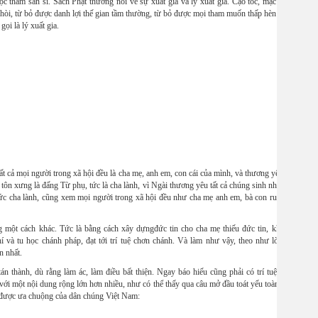
độc tham sân si. Sách Phật thường nói về sự xuất gia và lý xuất gia. Cạo tóc, mặc áo cà
p hòi, từ bỏ được danh lợi thế gian tầm thường, từ bỏ được mọi tham muốn thấp hèn về ăn
ọi là lý xuất gia.
 tất cả mọi người trong xã hội đều là cha mẹ, anh em, con cái của mình, và thương yêu với
ôn xưng là đấng Từ phụ, tức là cha lành, vì Ngài thương yêu tất cả chúng sinh như con
c cha lành, cũng xem mọi người trong xã hội đều như cha mẹ anh em, bà con ruột thịt
 một cách khác. Tức là bằng cách xây dựngđức tin cho cha mẹ thiếu đức tin, khuyến
 và tu học chánh pháp, đạt tới trí tuệ chơn chánh. Và làm như vậy, theo như lời đức
n nhất.
 thành, dù rằng làm ác, làm điều bất thiện. Ngay báo hiếu cũng phải có trí tuệ. Đạo
i một nội dung rộng lớn hơn nhiều, như có thể thấy qua câu mở đầu toát yếu toàn bộ ý
 được ưa chuộng của dân chúng Việt Nam: