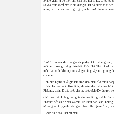
lợi thế gian, từ bỏ mọi tình cảm hẹp hòi vị kỷ, từ bỏ ba 
sa vào chùa ở chỉ mới là sự xuất gia. Từ bỏ được ân ái hẹ
uống, tiền tài danh sắc, ngủ nghỉ, từ bỏ được tham sân mới g
Người tu sĩ sau khi xuất gia, chấp nhận tất cả chúng sinh,
một tình thương không phân biệt. Đức Phật Thích Cađược t
một của mình. Mọi người xuất gia cũng vậy, noi gương đứ
của mình.
Hơn nữa người xuất gia làm tròn đạo hiếu của mình bằng
khích cha mẹ bỏ ác làm lành, khuyến khích cha mẹ bố thí
Phật nói, chính là báo hiếu cha mẹ một cách đầy đủ trọn vẹ
Chữ báo hiếu không có nghĩa cha mẹ làm gì mình cũng tán
Phật nói đến chữ Nhân và chữ Hiếu như đạo Nho, nhưng vớ
tứ trong tập truyện thơ dân gian "Nam Hải Quan Âm", rất
"Chơn như đạo Phật rất mầu,