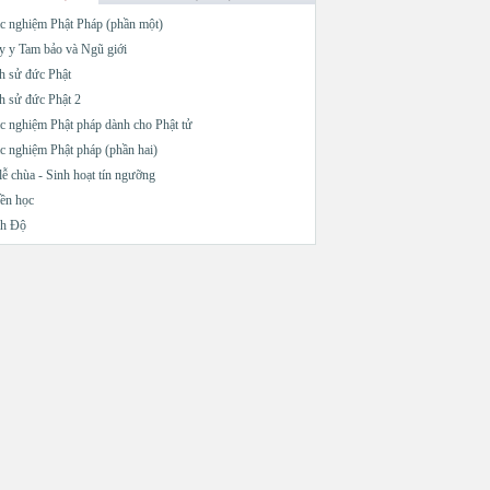
c nghiệm Phật Pháp (phần một)
 y Tam bảo và Ngũ giới
h sử đức Phật
h sử đức Phật 2
c nghiệm Phật pháp dành cho Phật tử
c nghiệm Phật pháp (phần hai)
lễ chùa - Sinh hoạt tín ngưỡng
ền học
nh Độ