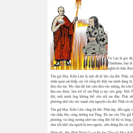
Vu Lan là gọi tắ
Ulambana, hay là 
nghĩa là chậu đự
Tôn giả Mục Kiền Liên là một đệ tử lớn của đức Phật, và
nhãn quan sát khắp các cõi sống thì thấy mẹ mình đang bị
đưa cho mẹ. Mẹ cầm lấy bát cơm đưa vào miệng, thì cơm 
làm sao được, bèn trở về xin Phật ra tay cứu giúp. Đức 
đói, một mình ông không thể cứu nổi mẹ đâu. Phải n
phương nhờ vào sức mạnh chú nguyện của đức Phật và chú
Tôn giả Mục Kiền Liên vâng lời đức Phật dạy, đến ngày rằ
vào chậu lớn, cúng dường trai Tăng. Bà mẹ của Tôn gi
phương, và cũng nương nhờ vào công đức bố thí và lòng ch
như nỗi khổ của người bị treo ngược, siêu thăng lên các cõi
Nhân đó, đức Phật Thích Ca có lời dạy Tôn giả Mục Kiền