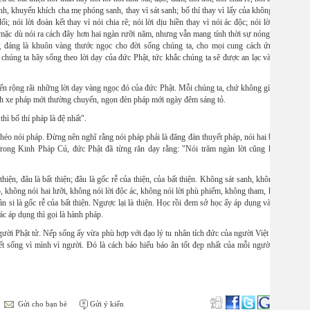
nh, khuyến khích cha mẹ phóng sanh, thay vì sát sanh; bố thí thay vì lấy của không cho;
i; nói lời đoàn kết thay vì nói chia rẽ; nói lời dịu hiền thay vì nói ác độc; nói lời có ý
, mặc dù nói ra cách đây hơn hai ngàn rưỡi năm, nhưng vẫn mang tính thời sự nóng bỏng
ng đáng là khuôn vàng thước ngọc cho đời sống chúng ta, cho mọi cung cách ứng xử
 chúng ta hãy sống theo lời dạy của đức Phật, tức khắc chúng ta sẽ được an lạc và hạnh
iến rộng rãi những lời dạy vàng ngọc đó của đức Phật. Mỗi chúng ta, chứ không gì riêng
ánh xe pháp mới thường chuyển, ngọn đèn pháp mới ngày đêm sáng tỏ.
hì bố thí pháp là đệ nhất".
khéo nói pháp. Đừng nên nghĩ rằng nói pháp phải là đăng đàn thuyết pháp, nói hai ba giờ
 Trong Kinh Pháp Cú, đức Phật đã từng răn dạy rằng: "Nói trăm ngàn lời cũng không
hiện, đâu là bất thiện; đâu là gốc rễ của thiện, của bất thiện. Không sát sanh, không lấy
, không nói hai lưỡi, không nói lời độc ác, không nói lời phù phiếm, không tham, không
sân si là gốc rễ của bất thiện. Ngược lại là thiện. Học rồi đem sở học ấy áp dụng vào nếp
 áp dụng thì gọi là hành pháp.
ười Phật tử. Nếp sống ấy vừa phù hợp với đạo lý tu nhân tích đức của người Việt Nam,
t sống vì mình vì người. Đó là cách báo hiếu báo ân tốt đẹp nhất của mỗi người Phật
Gửi cho bạn bè
Gửi ý kiến