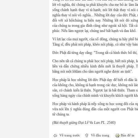
lời vô nghĩa, thì chúng ta phải khuyên cha mẹ bỏ ác làm là
sống chánh hạnh thay vì tà hạnh; nói lời thật thay vì nói dố
nghĩa thay vì nói vô nghĩa... Những lời dạy của đức Phật
đối với xã hộichúng ta hiện nay. Những lời nói đó xứ
của chúng ta trong gia đình cũng như ngoài xã hội. Tất cả
phúc. Nếu làm ngược lại, chúng tasẽ bất hạnh và đau khổ.
Vì lợi lạc của mọi người, của số đông, chúng ta hãy phổ b
Tăng sĩ, đều phải nói pháp, khéo nói pháp, có như vậy b
Đức Phật đã từng dạy rằng: "Trong tất cả hình thức bố thí, t
Cho nên tất cả chúng ta phải học nói pháp, biết nói pháp, 
liền và dẫn chứng nhiều kinh điển mới là thuyết pháp.
bằng nói một lờilàm cho tâm người nghe được an tịnh".
Học pháp là học những lời đức Phật dạy để biết rõ đâu là t
của không cho, không tà hạnh trong các dục, không nói láo
sân, có chánh kiến là thiện. Ngược lại là bất thiện. Tham 
sống hàng ngày của chính mình và khuyến khích người khác
Học pháp và hành pháp là nếp sống tu học song đôi của ng
vừa nói lên ý nghĩa đúng đắn của một người con Phật biế
tử chúng ta.
(Bài thuyết giảng Đại Lễ Vu Lan PL. 2540)
Về trang trước
Về đầu trang
Bản để in