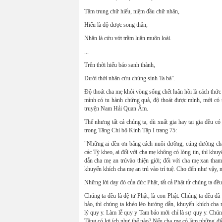
Tâm trung chữ hiếu, niệm đầu chữ nhân,
Hiếu là độ được song thân,
Nhân là cứu vớt trầm luân muôn loài.
...
Trên thời hiếu báo sanh thành,
Dưới thời nhân cứu chúng sinh Ta bà".
Độ thoát cha mẹ khỏi vòng sống chết luân hồi là cách thứ
mình có tu hành chứng quả, độ thoát được mình, mới có 
truyện Nam Hải Quan Âm.
Thế nhưng tất cả chúng ta, dù xuất gia hay tại gia đều c
trong Tăng Chi bộ Kinh Tập I trang 75:
"Những ai đền ơn bằng cách nuôi dưỡng, cúng dường cha 
các Tỳ kheo, ai đối với cha mẹ không có lòng tin, thì khuy
dẫn cha mẹ an trúvào thiện giới; đối với cha mẹ xan tham
khuyến khích cha mẹ an trú vào trí tuệ. Cho đến như vậy, n
Những lời dạy đó của đức Phật, tất cả Phật tử chúng ta đề
Chúng ta đều là đệ tử Phật, là con Phật. Chúng ta đều đ
bảo, thì chúng ta khéo léo hướng dẫn, khuyến khích cha 
lý quy y. Làm lễ quy y Tam bảo mới chỉ là sự quy y. Chúng
Tăng có lợi ích như thế nào? Nếu cha mẹ có làm những điều á