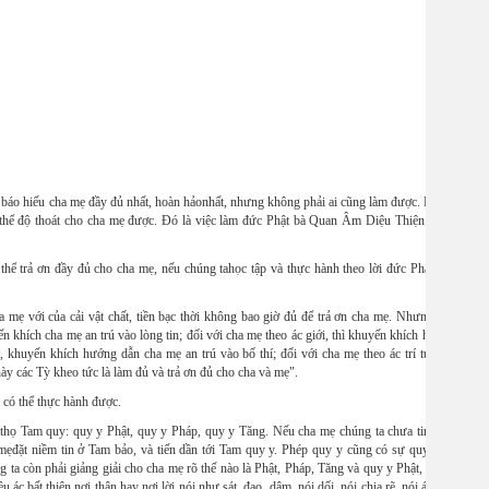
c báo hiếu cha mẹ đầy đủ nhất, hoàn hảonhất, nhưng không phải ai cũng làm được. Bởi vì
thể độ thoát cho cha mẹ được. Đó là việc làm đức Phật bà Quan Âm Diệu Thiện trong
ó thể trả ơn đầy đủ cho cha mẹ, nếu chúng tahọc tập và thực hành theo lời đức Phật dạy
mẹ với của cải vật chất, tiền bạc thời không bao giờ đủ để trả ơn cha mẹ. Nhưng này
ến khích cha mẹ an trú vào lòng tin; đối với cha mẹ theo ác giới, thì khuyến khích hướng
, khuyến khích hướng dẫn cha mẹ an trú vào bố thí; đối với cha mẹ theo ác trí tuệ, thì
ày các Tỳ kheo tức là làm đủ và trả ơn đủ cho cha và mẹ".
u có thể thực hành được.
ã thọ Tam quy: quy y Phật, quy y Pháp, quy y Tăng. Nếu cha mẹ chúng ta chưa tin Tam
mẹđặt niềm tin ở Tam bảo, và tiến dần tới Tam quy y. Phép quy y cũng có sự quy y và
 ta còn phải giảng giải cho cha mẹ rõ thế nào là Phật, Pháp, Tăng và quy y Phật, Pháp,
c bất thiện nơi thân hay nơi lời nói như sát, đạo, dâm, nói dối, nói chia rẽ, nói ác, nói