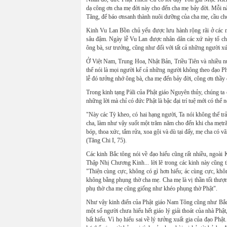
dạ công ơn cha mẹ đời này cho đến cha mẹ bảy đời. Mỗi 
Tăng, để báo ơnsanh thành nuôi dưỡng của cha mẹ, cầu cho
Kinh Vu Lan Bồn chủ yếu được lưu hành rộng rãi ở các nư
sâu đậm. Ngày lễ Vu Lan được nhân dân các xứ này tổ chứ
ông bà, sư trưởng, cũng như đối với tất cả những người xứ
Ở Việt Nam, Trung Hoa, Nhật Bản, Triều Tiên và nhiều 
thể nói là mọi người kể cả những người không theo đạo Ph
lễ đó tưởng nhớ ông bà, cha mẹ đến bảy đời, công ơn thầy 
Trong kinh tạng Pàli của Phật giáo Nguyên thủy, chúng ta 
những lời mà chỉ có đức Phật là bậc đại trí tuệ mới có thể n
"Này các Tỳ kheo, có hai hạng người, Ta nói không thể tr
cha, làm như vậy suốt một trăm năm cho đến khi cha mẹtr
bóp, thoa xức, tắm rửa, xoa gội và dù tại đấy, mẹ cha có vãi
(Tăng Chi I, 75).
Các kinh Bắc tông nói về đạo hiếu cũng rất nhiều, ngoà
Thập Nhị Chương Kinh... lời lẽ trong các kinh này cũng
"Thiện cùng cực, không có gì hơn hiếu; ác cùng cực, kh
không bằng phụng thờ cha mẹ. Cha mẹ là vị thần tối thượ
phụ thờ cha mẹ cũng giống như khéo phụng thờ Phật".
Như vậy kinh điển của Phật giáo Nam Tông cũng như Bắc T
một số người chưa hiểu hết giáo lý giải thoát của nhà Phậ
bất hiếu. Vì họ hiểu sai về lý tưởng xuất gia của đạo Phật