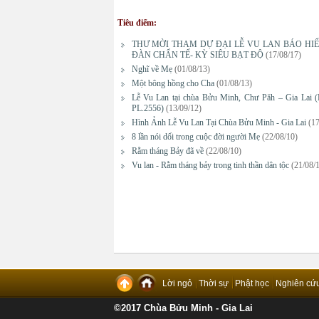
Tiêu điểm:
THƯ MỜI THAM DỰ ĐẠI LỄ VU LAN BÁO HIẾ
ĐÀN CHẨN TẾ- KỲ SIÊU BẠT ĐỘ
(17/08/17)
Nghĩ về Mẹ
(01/08/13)
Một bông hồng cho Cha
(01/08/13)
Lễ Vu Lan tại chùa Bửu Minh, Chư Păh – Gia Lai 
PL.2556)
(13/09/12)
Hình Ảnh Lễ Vu Lan Tại Chùa Bửu Minh - Gia Lai
(17
8 lần nói dối trong cuộc đời người Mẹ
(22/08/10)
Rằm tháng Bảy đã về
(22/08/10)
Vu lan - Rằm tháng bảy trong tinh thần dân tộc
(21/08/
Lời ngỏ
Thời sự
Phật học
Nghiên cứ
©2017 Chùa Bửu Minh - Gia Lai