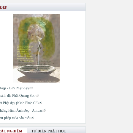
 ĐẸP
hiệp - Lời Phật dạy
hánh địa Phật Quang Sơn
ời Phật dạy (Kinh Pháp Cú)
hững Hình Ảnh Đẹp - An Lạc
hư pháp mùa báo hiếu
RẮC NGHIỆM
TỪ ĐIỂN PHẬT HỌC