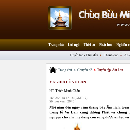
Trang chủ
Lời ngỏ
Thời sự
Phật học
Nghiên c
Tuyển tập - Phật đản
Thành đạo
An 
Trang chủ
Chuyên đề
Tuyển tập -Vu Lan
Ý NGHĨA LỄ VU LAN
HT. Thích Minh Châu
16/08/2018 18:18 (GMT+7)
Số lượt xem: 2043
Mỗi năm đến ngày rằm tháng bảy Âm lịch, toàn t
trọng lễ Vu Lan, cúng dường Phật và chúng 
nguyện cho cha mẹ đang còn sống được an lạc và 