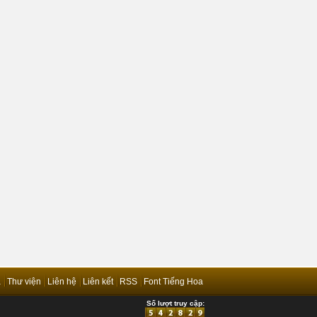
ả
Thư viện
Liên hệ
Liên kết
RSS
Font Tiếng Hoa
Số lượt truy cập: