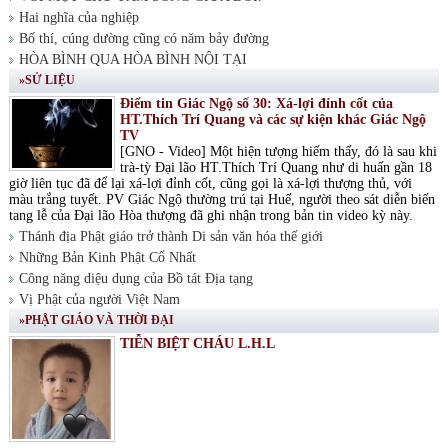
Hai nghĩa của nghiệp
Bố thí, cúng dường cũng có năm bảy đường
HÒA BÌNH QUA HÒA BÌNH NỘI TẠI
»SỬ LIỆU
Điểm tin Giác Ngộ số 30: Xá-lợi đỉnh cốt của
HT.Thích Trí Quang và các sự kiện khác Giác Ngộ
TV
[GNO - Video] Một hiện tượng hiếm thấy, đó là sau khi
trà-tỳ Đại lão HT.Thích Trí Quang như di huấn gần 18
giờ liên tục đã để lại xá-lợi đỉnh cốt, cũng gọi là xá-lợi thượng thủ, với
màu trắng tuyết. PV Giác Ngộ thường trú tại Huế, người theo sát diễn biến
tang lễ của Đại lão Hòa thượng đã ghi nhận trong bản tin video kỳ này.
Thánh địa Phật giáo trở thành Di sản văn hóa thế giới
Những Bản Kinh Phật Cổ Nhất
Công năng diệu dụng của Bồ tát Địa tạng
Vị Phật của người Việt Nam
»PHẬT GIÁO VÀ THỜI ĐẠI
TIỄN BIỆT CHÁU L.H.L