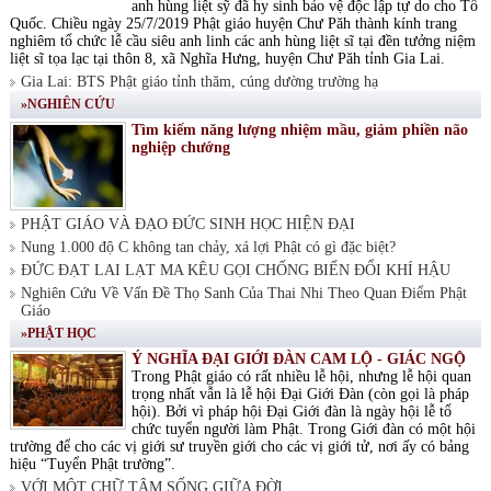
anh hùng liệt sỹ đã hy sinh bảo vệ độc lập tự do cho Tổ
Quốc. Chiều ngày 25/7/2019 Phật giáo huyện Chư Păh thành kính trang
nghiêm tổ chức lễ cầu siêu anh linh các anh hùng liệt sĩ tại đền tưởng niệm
liệt sĩ tọa lạc tại thôn 8, xã Nghĩa Hưng, huyện Chư Păh tỉnh Gia Lai.
Gia Lai: BTS Phật giáo tỉnh thăm, cúng dường trường hạ
»NGHIÊN CỨU
Tìm kiếm năng lượng nhiệm mầu, giảm phiền não
nghiệp chướng
PHẬT GIÁO VÀ ĐẠO ĐỨC SINH HỌC HIỆN ĐẠI
Nung 1.000 độ C không tan chảy, xá lợi Phật có gì đặc biệt?
ĐỨC ĐẠT LAI LẠT MA KÊU GỌI CHỐNG BIẾN ĐỔI KHÍ HẬU
Nghiên Cứu Về Vấn Đề Thọ Sanh Của Thai Nhi Theo Quan Điểm Phật
Giáo
»PHẬT HỌC
Ý NGHĨA ĐẠI GIỚI ĐÀN CAM LỘ - GIÁC NGỘ
Trong Phật giáo có rất nhiều lễ hội, nhưng lễ hội quan
trọng nhất vẫn là lễ hội Đại Giới Đàn (còn gọi là pháp
hội). Bởi vì pháp hội Đại Giới đàn là ngày hội lễ tổ
chức tuyển người làm Phật. Trong Giới đàn có một hội
trường để cho các vị giới sư truyền giới cho các vị giới tử, nơi ấy có bảng
hiệu “Tuyển Phật trường”.
VỚI MỘT CHỮ TÂM SỐNG GIỮA ĐỜI.