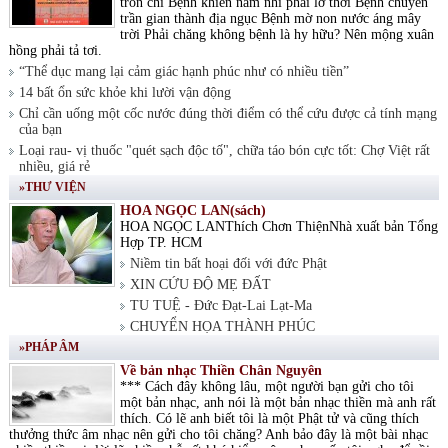
tròn chí Bệnh khiến nam nhi phải lỡ thời Bệnh chuyển
trần gian thành địa ngục Bệnh mờ non nước áng mây
trời Phải chăng không bệnh là hy hữu? Nên mộng xuân
hồng phải tả tơi.
“Thể dục mang lại cảm giác hạnh phúc như có nhiều tiền”
14 bất ổn sức khỏe khi lười vận động
Chỉ cần uống một cốc nước đúng thời điểm có thể cứu được cả tính mạng
của bạn
Loại rau- vị thuốc "quét sạch độc tố", chữa táo bón cực tốt: Chợ Việt rất
nhiều, giá rẻ
»THƯ VIỆN
HOA NGỌC LAN(sách)
HOA NGỌC LANThích Chơn ThiệnNhà xuất bản Tổng
Hợp TP. HCM
Niềm tin bất hoại đối với đức Phật
XIN CỨU ĐỘ MẸ ĐẤT
TU TUỆ - Đức Đạt-Lai Lạt-Ma
CHUYỂN HỌA THÀNH PHÚC
»PHÁP ÂM
Về bản nhạc Thiền Chân Nguyên
*** Cách đây không lâu, một người bạn gửi cho tôi
một bản nhạc, anh nói là một bản nhạc thiền mà anh rất
thích. Có lẽ anh biết tôi là một Phật tử và cũng thích
thưởng thức âm nhạc nên gửi cho tôi chăng? Anh bảo đây là một bài nhạc