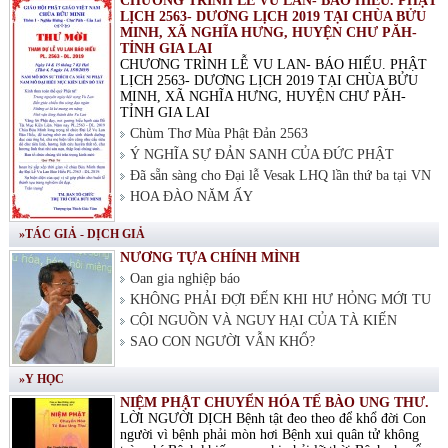
CHƯƠNG TRÌNH LỄ VU LAN- BÁO HIẾU. PHẬT
LỊCH 2563- DƯƠNG LỊCH 2019 TẠI CHÙA BỬU
MINH, XÃ NGHĨA HƯNG, HUYỆN CHƯ PĂH-
TỈNH GIA LAI
CHƯƠNG TRÌNH LỄ VU LAN- BÁO HIẾU. PHẬT
LỊCH 2563- DƯƠNG LỊCH 2019 TẠI CHÙA BỬU
MINH, XÃ NGHĨA HƯNG, HUYỆN CHƯ PĂH-
TỈNH GIA LAI
Chùm Thơ Mùa Phật Đản 2563
Ý NGHĨA SỰ ĐẢN SANH CỦA ĐỨC PHẬT
Đã sẵn sàng cho Đại lễ Vesak LHQ lần thứ ba tại VN
HOA ĐÀO NĂM ẤY
»TÁC GIẢ - DỊCH GIẢ
NƯƠNG TỰA CHÍNH MÌNH
Oan gia nghiệp báo
KHÔNG PHẢI ĐỢI ĐẾN KHI HƯ HỎNG MỚI TU
CỘI NGUỒN VÀ NGUY HẠI CỦA TÀ KIẾN
SAO CON NGƯỜI VẪN KHỔ?
»Y HỌC
NIỆM PHẬT CHUYỂN HÓA TẾ BÀO UNG THƯ.
LỜI NGƯỜI DỊCH Bệnh tật đeo theo để khổ đời Con
người vì bệnh phải mòn hơi Bệnh xui quân tử không