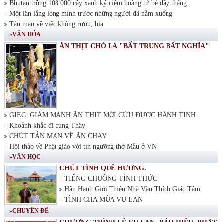
Bhutan trồng 108.000 cây xanh kỷ niệm hoàng tử bé đầy tháng
Một lần lắng lòng mình trước những người đã nằm xuống
Tản mạn về việc không rượu, bia
»VĂN HÓA
ĂN THỊT CHÓ LÀ "BẤT TRUNG BẤT NGHĨA"
GIEC: GIẢM MẠNH ĂN THỊT MỚI CỨU ĐƯỢC HÀNH TINH
Khoảnh khắc đi cùng Thầy
CHÚT TẢN MẠN VỀ ĂN CHAY
Hội thảo về Phật giáo với tín ngưỡng thờ Mẫu ở VN
»VĂN HỌC
CHÚT TÌNH QUÊ HƯƠNG.
TIẾNG CHUÔNG TỈNH THỨC
Hân Hạnh Giới Thiệu Nhà Văn Thích Giác Tâm
TÌNH CHA MÙA VU LAN
»CHUYÊN ĐỀ