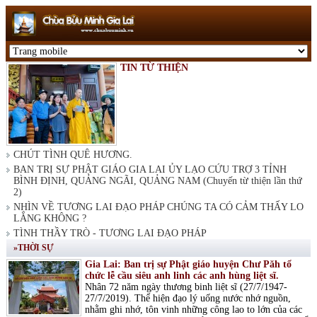
TIN TỪ THIỆN
CHÚT TÌNH QUÊ HƯƠNG.
BAN TRỊ SỰ PHẬT GIÁO GIA LAI ỦY LẠO CỨU TRỢ 3 TỈNH
BÌNH ĐỊNH, QUẢNG NGÃI, QUẢNG NAM (Chuyến từ thiện lần thứ
2)
NHÌN VỀ TƯƠNG LAI ĐẠO PHÁP CHÚNG TA CÓ CẢM THẤY LO
LẮNG KHÔNG ?
TÌNH THẦY TRÒ - TƯƠNG LAI ĐẠO PHÁP
»THỜI SỰ
Gia Lai: Ban trị sự Phật giáo huyện Chư Păh tổ
chức lễ cầu siêu anh linh các anh hùng liệt sĩ.
Nhân 72 năm ngày thương binh liệt sĩ (27/7/1947-
27/7/2019). Thể hiện đạo lý uống nước nhớ nguồn,
nhằm ghi nhớ, tôn vinh những công lao to lớn của các