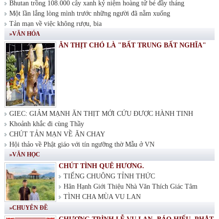
Bhutan trồng 108.000 cây xanh kỷ niệm hoàng tử bé đầy tháng
Một lần lắng lòng mình trước những người đã nằm xuống
Tản mạn về việc không rượu, bia
»VĂN HÓA
ĂN THỊT CHÓ LÀ "BẤT TRUNG BẤT NGHĨA"
GIEC: GIẢM MẠNH ĂN THỊT MỚI CỨU ĐƯỢC HÀNH TINH
Khoảnh khắc đi cùng Thầy
CHÚT TẢN MẠN VỀ ĂN CHAY
Hội thảo về Phật giáo với tín ngưỡng thờ Mẫu ở VN
»VĂN HỌC
CHÚT TÌNH QUÊ HƯƠNG.
TIẾNG CHUÔNG TỈNH THỨC
Hân Hạnh Giới Thiệu Nhà Văn Thích Giác Tâm
TÌNH CHA MÙA VU LAN
»CHUYÊN ĐỀ