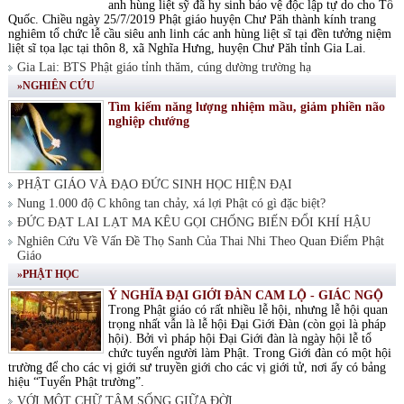
anh hùng liệt sỹ đã hy sinh bảo vệ độc lập tự do cho Tổ
Quốc. Chiều ngày 25/7/2019 Phật giáo huyện Chư Păh thành kính trang
nghiêm tổ chức lễ cầu siêu anh linh các anh hùng liệt sĩ tại đền tưởng niệm
liệt sĩ tọa lạc tại thôn 8, xã Nghĩa Hưng, huyện Chư Păh tỉnh Gia Lai.
Gia Lai: BTS Phật giáo tỉnh thăm, cúng dường trường hạ
»NGHIÊN CỨU
Tìm kiếm năng lượng nhiệm mầu, giảm phiền não
nghiệp chướng
PHẬT GIÁO VÀ ĐẠO ĐỨC SINH HỌC HIỆN ĐẠI
Nung 1.000 độ C không tan chảy, xá lợi Phật có gì đặc biệt?
ĐỨC ĐẠT LAI LẠT MA KÊU GỌI CHỐNG BIẾN ĐỔI KHÍ HẬU
Nghiên Cứu Về Vấn Đề Thọ Sanh Của Thai Nhi Theo Quan Điểm Phật
Giáo
»PHẬT HỌC
Ý NGHĨA ĐẠI GIỚI ĐÀN CAM LỘ - GIÁC NGỘ
Trong Phật giáo có rất nhiều lễ hội, nhưng lễ hội quan
trọng nhất vẫn là lễ hội Đại Giới Đàn (còn gọi là pháp
hội). Bởi vì pháp hội Đại Giới đàn là ngày hội lễ tổ
chức tuyển người làm Phật. Trong Giới đàn có một hội
trường để cho các vị giới sư truyền giới cho các vị giới tử, nơi ấy có bảng
hiệu “Tuyển Phật trường”.
VỚI MỘT CHỮ TÂM SỐNG GIỮA ĐỜI.