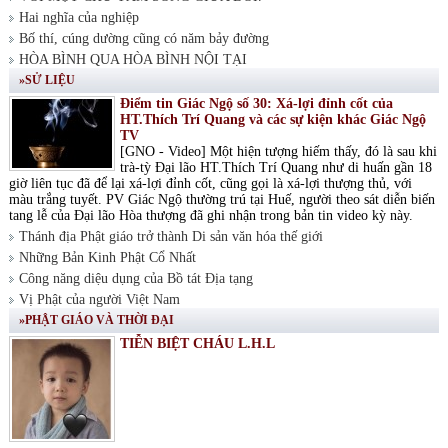
Hai nghĩa của nghiệp
Bố thí, cúng dường cũng có năm bảy đường
HÒA BÌNH QUA HÒA BÌNH NỘI TẠI
»SỬ LIỆU
Điểm tin Giác Ngộ số 30: Xá-lợi đỉnh cốt của
HT.Thích Trí Quang và các sự kiện khác Giác Ngộ
TV
[GNO - Video] Một hiện tượng hiếm thấy, đó là sau khi
trà-tỳ Đại lão HT.Thích Trí Quang như di huấn gần 18
giờ liên tục đã để lại xá-lợi đỉnh cốt, cũng gọi là xá-lợi thượng thủ, với
màu trắng tuyết. PV Giác Ngộ thường trú tại Huế, người theo sát diễn biến
tang lễ của Đại lão Hòa thượng đã ghi nhận trong bản tin video kỳ này.
Thánh địa Phật giáo trở thành Di sản văn hóa thế giới
Những Bản Kinh Phật Cổ Nhất
Công năng diệu dụng của Bồ tát Địa tạng
Vị Phật của người Việt Nam
»PHẬT GIÁO VÀ THỜI ĐẠI
TIỄN BIỆT CHÁU L.H.L