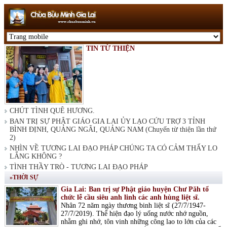
TIN TỪ THIỆN
CHÚT TÌNH QUÊ HƯƠNG.
BAN TRỊ SỰ PHẬT GIÁO GIA LAI ỦY LẠO CỨU TRỢ 3 TỈNH
BÌNH ĐỊNH, QUẢNG NGÃI, QUẢNG NAM (Chuyến từ thiện lần thứ
2)
NHÌN VỀ TƯƠNG LAI ĐẠO PHÁP CHÚNG TA CÓ CẢM THẤY LO
LẮNG KHÔNG ?
TÌNH THẦY TRÒ - TƯƠNG LAI ĐẠO PHÁP
»THỜI SỰ
Gia Lai: Ban trị sự Phật giáo huyện Chư Păh tổ
chức lễ cầu siêu anh linh các anh hùng liệt sĩ.
Nhân 72 năm ngày thương binh liệt sĩ (27/7/1947-
27/7/2019). Thể hiện đạo lý uống nước nhớ nguồn,
nhằm ghi nhớ, tôn vinh những công lao to lớn của các