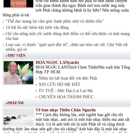
tròn chí Bệnh khiến nam nhi phải lỡ thời Bệnh chuyển
trần gian thành địa ngục Bệnh mờ non nước áng mây
trời Phải chăng không bệnh là hy hữu? Nên mộng xuân
hồng phải tả tơi.
“Thể dục mang lại cảm giác hạnh phúc như có nhiều tiền”
14 bất ổn sức khỏe khi lười vận động
Chỉ cần uống một cốc nước đúng thời điểm có thể cứu được cả tính mạng
của bạn
Loại rau- vị thuốc "quét sạch độc tố", chữa táo bón cực tốt: Chợ Việt rất
nhiều, giá rẻ
»THƯ VIỆN
HOA NGỌC LAN(sách)
HOA NGỌC LANThích Chơn ThiệnNhà xuất bản Tổng
Hợp TP. HCM
Niềm tin bất hoại đối với đức Phật
XIN CỨU ĐỘ MẸ ĐẤT
TU TUỆ - Đức Đạt-Lai Lạt-Ma
CHUYỂN HỌA THÀNH PHÚC
»PHÁP ÂM
Về bản nhạc Thiền Chân Nguyên
*** Cách đây không lâu, một người bạn gửi cho tôi
một bản nhạc, anh nói là một bản nhạc thiền mà anh rất
thích. Có lẽ anh biết tôi là một Phật tử và cũng thích
thưởng thức âm nhạc nên gửi cho tôi chăng? Anh bảo đây là một bài nhạc