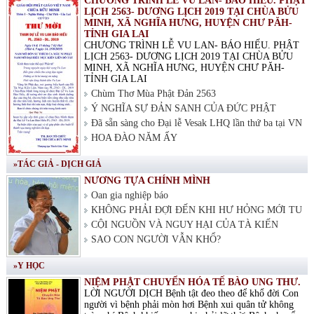
CHƯƠNG TRÌNH LỄ VU LAN- BÁO HIẾU. PHẬT
LỊCH 2563- DƯƠNG LỊCH 2019 TẠI CHÙA BỬU
MINH, XÃ NGHĨA HƯNG, HUYỆN CHƯ PĂH-
TỈNH GIA LAI
CHƯƠNG TRÌNH LỄ VU LAN- BÁO HIẾU. PHẬT
LỊCH 2563- DƯƠNG LỊCH 2019 TẠI CHÙA BỬU
MINH, XÃ NGHĨA HƯNG, HUYỆN CHƯ PĂH-
TỈNH GIA LAI
Chùm Thơ Mùa Phật Đản 2563
Ý NGHĨA SỰ ĐẢN SANH CỦA ĐỨC PHẬT
Đã sẵn sàng cho Đại lễ Vesak LHQ lần thứ ba tại VN
HOA ĐÀO NĂM ẤY
»TÁC GIẢ - DỊCH GIẢ
NƯƠNG TỰA CHÍNH MÌNH
Oan gia nghiệp báo
KHÔNG PHẢI ĐỢI ĐẾN KHI HƯ HỎNG MỚI TU
CỘI NGUỒN VÀ NGUY HẠI CỦA TÀ KIẾN
SAO CON NGƯỜI VẪN KHỔ?
»Y HỌC
NIỆM PHẬT CHUYỂN HÓA TẾ BÀO UNG THƯ.
LỜI NGƯỜI DỊCH Bệnh tật đeo theo để khổ đời Con
người vì bệnh phải mòn hơi Bệnh xui quân tử không