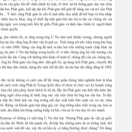
tòa án của giáo hội để chấn chỉnh kỷ luật, tổ chức lại hệ thống giáo dục mà chùa
i học Phật giáo, kiết tập đại hội Phật giáo thế giới để nâng cao vai trò của Phật
ền... Ý thức rằng Phật giáo là yếu tố tinh thần duy nhất để kết hợp và hòa nhập
iểm họa ly khai, ông cố thiết lập một giáo hội lan tỏa ra tận các chủng tộc sát
g ngày xưa trong mối liên hệ giữa Phật giáo và lãnh đạo chính trị: người lãnh
o chính quyền.
ng, phe nhóm rồi, ai cũng trọng ông U Nu như một thánh vương, nhưng người
kia lại cho rằng ông đi như vậy là quá xa. Tình trạng trở nên trầm trọng khi ông
h cử năm 1960. Đảng của ông đã tách ra làm hai trên những tranh chấp khác lại
đảng của phe U Nu đại thắng trong tuyển cử vì dân chúng ủng hộ chủ trương của
uyền lâu dài. Cùng với những khó khăn về kinh tế, chống đối của các chủng tộc,
p ủng hộ Phật giáo của ông như cấm giết bò, áp dụng lịch Phật giáo, chuyển đổi
uân đội làm đảo chánh, dựng lên một chế độ độc tài tàn bạo dài dằng dẵng từ 1962
độ độc tài ấy không có cách nào để lấy lòng quần chúng hiệu nghiệm hơn là khai
chính sách rước răng Phật từ Trung Quốc đưa về được tổ chức cực kỳ hoành tráng
 bùa chú phù phép được khích lệ tối đa, đẩy lùi Phật giáo vào thời tiền hiện đại.
hững ngôi chùa tráng lệ nhất, ông này xây một chùa thì ông kia xây hai. Ta đây
n tiếp thị: hình ảnh các ông tướng mộ đạo xuất hiện bên cạnh các sư sãi, chùa
hí. Riêng cái khoản giáo hội tăng già, các ông tưởng nắm chắc trong tay, hóa ra
 cành, âm thầm tỏa bóng xuống khắp xã hội, vừa an ủi vừa duy trì sức mạnh.
o Myanmar sẽ không có một ông U Nu thứ hai. Nhưng Phật giáo ấy cần gì quốc
i của dân tộc Miến đã lớn mạnh rồi, đã hấp thụ những món ăn tư tưởng mới, thở
u con nước mới đổ vào, vậy thì cái hồn ấy có hằng thường được chăng? Tôi đang