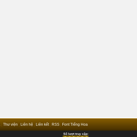
ả
Thư viện
Liên hệ
Liên kết
RSS
Font Tiếng Hoa
Số lượt truy cập: