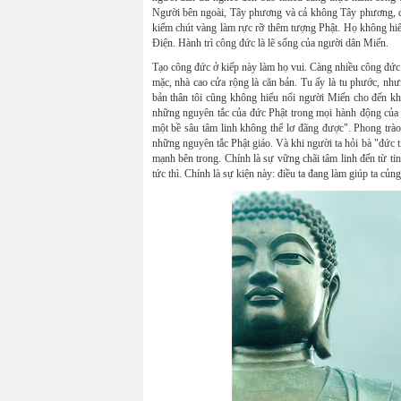
Người bên ngoài, Tây phương và cả không Tây phương, đ
kiếm chút vàng làm rực rỡ thêm tượng Phật. Họ không hi
Điện. Hành trì công đức là lẽ sống của người dân Miến.
Tạo công đức ở kiếp này làm họ vui. Càng nhiều công đức 
mặc, nhà cao cửa rộng là căn bản. Tu ấy là tu phước, như
bản thân tôi cũng không hiểu nổi người Miến cho đến khi
những nguyên tắc của đức Phật trong mọi hành động của tôi
một bề sâu tâm linh không thể lơ đãng được". Phong trà
những nguyên tắc Phật giáo. Và khi người ta hỏi bà "đức t
mạnh bên trong. Chính là sự vững chãi tâm linh đến từ tin
tức thì. Chính là sự kiện này: điều ta đang làm giúp ta c