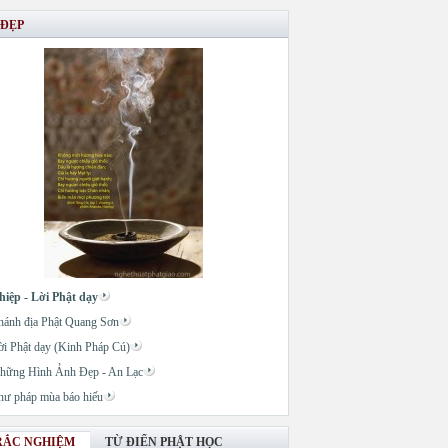
 ĐẸP
hiệp - Lời Phật dạy
hánh địa Phật Quang Sơn
ời Phật dạy (Kinh Pháp Cú)
hững Hình Ảnh Đẹp - An Lạc
hư pháp mùa báo hiếu
RẮC NGHIỆM
TỪ ĐIỂN PHẬT HỌC