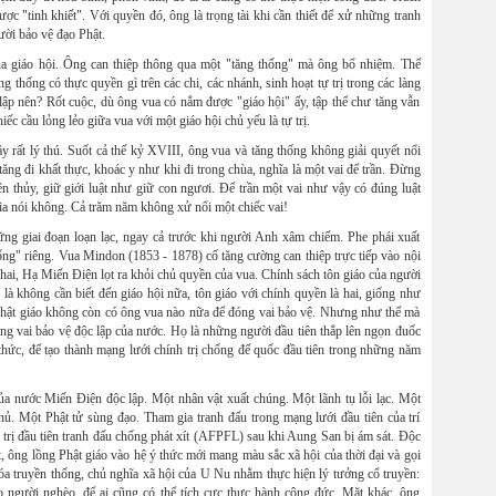
c "tinh khiết". Với quyền đó, ông là trọng tài khi cần thiết để xử những tranh
ười bảo vệ đạo Phật.
a giáo hội. Ông can thiệp thông qua một "tăng thống" mà ông bổ nhiệm. Thế
g thống có thực quyền gì trên các chi, các nhánh, sinh hoạt tự trị trong các làng
 lập nên? Rốt cuộc, dù ông vua có nắm được "giáo hội" ấy, tập thể chư tăng vẫn
hiếc cầu lỏng lẻo giữa vua với một giáo hội chủ yếu là tự trị.
ây rất lý thú. Suốt cả thế kỷ XVIII, ông vua và tăng thống không giải quyết nổi
ị tăng đi khất thực, khoác y như khi đi trong chùa, nghĩa là một vai để trần. Đừng
n thủy, giữ giới luật như giữ con ngươi. Để trần một vai như vậy có đúng luật
ia nói không. Cả trăm năm không xử nổi một chiếc vai!
những giai đoạn loạn lạc, ngay cả trước khi người Anh xâm chiếm. Phe phái xuất
 thống" riêng. Vua Mindon (1853 - 1878) cố tăng cường can thiệp trực tiếp vào nội
hai, Hạ Miến Điện lọt ra khỏi chủ quyền của vua. Chính sách tôn giáo của người
, là không cần biết đến giáo hội nữa, tôn giáo với chính quyền là hai, giống như
 Phật giáo không còn có ông vua nào nữa để đóng vai bảo vệ. Nhưng như thế mà
óng vai bảo vệ độc lập của nước. Họ là những người đầu tiên thắp lên ngọn đuốc
rí thức, để tạo thành mạng lưới chính trị chống đế quốc đầu tiên trong những năm
a nước Miến Điện độc lập. Một nhân vật xuất chúng. Một lãnh tụ lỗi lạc. Một
hủ. Một Phật tử sùng đạo. Tham gia tranh đấu trong mạng lưới đầu tiên của trí
 trị đầu tiên tranh đấu chống phát xít (AFPFL) sau khi Aung San bị ám sát. Độc
, ông lồng Phật giáo vào hệ ý thức mới mang màu sắc xã hội của thời đại và gọi
hóa truyền thống, chủ nghĩa xã hội của U Nu nhằm thực hiện lý tưởng cổ truyền:
ho người nghèo, để ai cũng có thể tích cực thực hành công đức. Mặt khác, ông