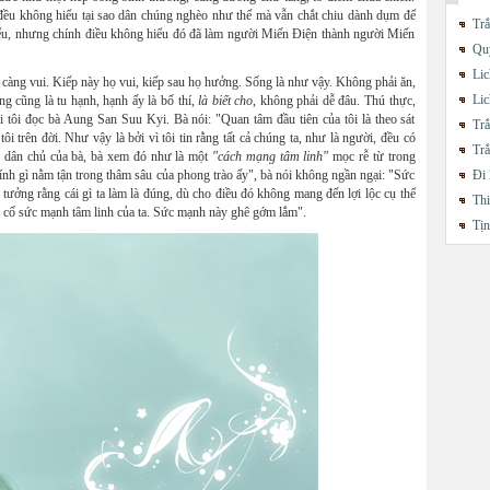
ều không hiểu tại sao dân chúng nghèo như thế mà vẫn chắt chiu dành dụm để
Trắ
ểu, nhưng chính điều không hiểu đó đã làm người Miến Điện thành người Miến
Quy
Lic
càng vui. Kiếp này họ vui, kiếp sau họ hưởng. Sống là như vậy. Không phải ăn,
Lic
ng cũng là tu hạnh, hạnh ấy là bố thí,
là biết cho
, không phải dễ đâu. Thú thực,
 tôi đọc bà Aung San Suu Kyi. Bà nói: "Quan tâm đầu tiên của tôi là theo sát
Trắ
 trên đời. Như vậy là bởi vì tôi tin rằng tất cả chúng ta, như là người, đều có
Trắ
o dân chủ của bà, bà xem đó như là một
"cách mạng tâm linh"
mọc rễ từ trong
ính gì nằm tận trong thâm sâu của phong trào ấy", bà nói không ngần ngại: "Sức
Đi 
 tưởng rằng cái gì ta làm là đúng, dù cho điều đó không mang đến lợi lộc cụ thể
Thi
ủng cố sức mạnh tâm linh của ta. Sức mạnh này ghê gớm lắm".
Tị