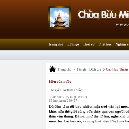
Trang chủ
Lời ngỏ
Thời sự
Phật học
Nghiên c
Trang chủ
Tác giả - Dịch giả
Cao Huy Thuần
Hồn của nước
Tác giả: Cao Huy Thuần
30/01/2012 15:46 (GMT+7)
Số lượt xem: 210457
Dù đêm tăm tối bao nhiêu, mặt trời vẫn lại mọc
khác nữa thế giới cũng vừa thấy qua con người c
thần vẫn thắng. Bà nói như thế từ lâu, nghe khó t
nước bà. Cái hồn ấy, ai cũng biết: đạo Phật của bà