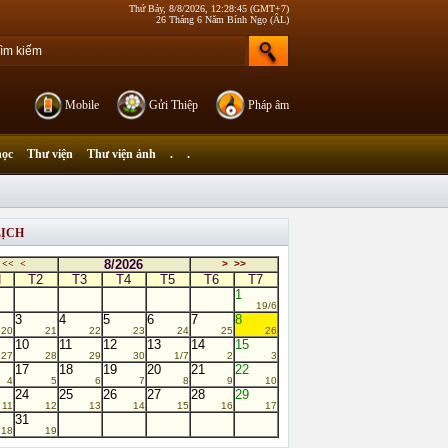
Thứ Bảy, 8/8/2026, 12:28:45 (GMT+7)
26 Tháng 6 Năm Bính Ngọ (ÂL)
Mobile
Gửi Thiệp
Pháp âm
học
Thư viện
Thư viện ảnh
.
.
LỊCH
8/2026
<<
<
>
>>
N
T2
T3
T4
T5
T6
T7
1
19/6
3
4
5
6
7
8
20
21
22
23
24
25
26
10
11
12
13
14
15
27
28
29
30
1/7
2
3
17
18
19
20
21
22
4
5
6
7
8
9
10
24
25
26
27
28
29
11
12
13
14
15
16
17
31
18
19