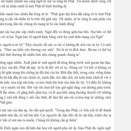
 nữ mảnh khảnh mà sáng ngời trí tuệ và lòng tin Phật. Tôi muốn được cùng với
 nữ tự nhận mình là một Phật tử bình thường ấy.
hấn mạnh bao nhiêu lần lòng từ bi: "Phật giáo đại thừa đặt nặng từ bi hơn Phật
g ta cần rất nhiều từ bi trên thế giới này. Tất nhiên, từ bi cũng là một phần của
ữa trong dân tộc chúng tôi mang từ bi vào hành động".
ăn cản hai phe sắp chiến tranh, Ngài đến và đứng giữa hai bên. Hai bên có thể
o vệ cả hai. Ngài bảo vệ người khác bằng cách hy sinh thân mạng của Ngài".
o người ta từ bi? "Mọi chuyện đã xảy ra chỉ vì không đủ tích cực từ bi. Có một
 dạy: "Như mẹ hiền yêu thương con một". Đó là từ bi đích thực. Bà mẹ có thể hy
 thứ tình thương đó nhiều hơn nữa chung quanh chúng ta".
 không ngạc nhiên. Xuất phát từ một người đã từng đứng trước mũi gươm làn đạn,
ài học mà đức Phật đã dạy: từ bi đi đôi với vô úy. Đừng sợ! Và bởi vì không sợ
ề giận trong khi chống lại đối thủ của bà. Mới đây thôi, trong cuộc viếng thăm
 tôi bắt đầu đi vào chính trị, tranh đấu cho dân chủ, tôi luôn luôn khởi đi với ý
lớn hơn, hòa hợp lớn hơn, và hòa bình lớn hơn cho dân tộc tôi. Và điều đó không
dữ và ý muốn trả thù. Bởi vậy tôi chưa hề bao giờ nghĩ rằng con đường phía trước
iết lẫn nhau, cố gắng hiểu phía kia, và đi qua khả năng thương thuyết với những
g ý trên bất đồng ý nếu cần thiết, để làm thế nào rút ra hòa hợp từ những cách
hật giáo.
 mịt mù của đàn áp, bà vẫn quả quyết: "Trong đạo Phật, có bốn yếu tố để thành
nh tinh tấn, trí tuệ bát nhã. Các nguyên tắc đạo đức đó là căn bản, tránh cho ta
c bất cứ nơi nào ta muốn. Chúng tôi không cần gì thêm".
n Điện ngàn xưa đã hiện đại hóa với người phụ nữ ấy. Đạo Phật đó, ngôn ngữ