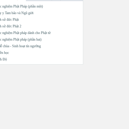
c nghiệm Phật Pháp (phần một)
 y Tam bảo và Ngũ giới
h sử đức Phật
h sử đức Phật 2
c nghiệm Phật pháp dành cho Phật tử
c nghiệm Phật pháp (phần hai)
lễ chùa - Sinh hoạt tín ngưỡng
ền học
nh Độ