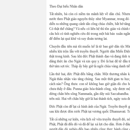
Theo Đại biểu Nhân dân
Tất nhiên, bà còn có niềm tin mãnh liệt về dân chủ. Nhưn
nước theo Phật giáo nguyên thủy như Myanmar, trong đó cá
diễn ra những quang cảnh tấn công chùa chiền, bắt bớ tăng
Có thật thế chăng? Và nếu có liên hệ thì tôn giáo và chính 
câu hỏi có tính nghiên cứu đó trong một bài báo xuân ngắn 
để điểm lại quá khứ và suy đoán tương lai.
Chuyện đầu tiên mà tôi muốn kể là từ bao giờ dân tộc Mi
nhiều khi trộn lẫn với truyền thuyết. Người dân Miến Điệ
thật trong kinh. Sau khi đức Phật thành đạo và đang tĩnh 
dâng thức ăn cho Ngài và xin quy y. Đó là hai đệ tử đầu t
thờ tám sợi tóc. Tháp ấy bây giờ là ngôi chùa vàng danh 
Lần thứ hai, đức Phật đến bằng chân. Một thương nhân khá
Ngài thâu nhận vào tăng chúng. Sau một thời gian tu học
cách nào? Ông thưa: con sẽ không bao giờ giận dù cho họ 
chưa thấy ở đâu. Punna giáo hóa thành công, xây được một
dừng chân bên sông Nammada, gần dãy núi Saccabandha. Mộ
trên núi. Hai vết chân bây giờ là hai thánh tích, ngày xưa
Đức Phật còn để lại cả hình ảnh của Ngài. Truyền thuyết
sau khi được đón rước Phật tại vương quốc Dhannavati. T
Tất cả những sự kiện, vừa lịch sử vừa truyền thuyết đó, n
Phật, Phật đã đến đó và đã để lại xá lợi cho dân. Hơn ở đâ
người dân dù nghèo đến bao nhiêu cũng thực hành công 