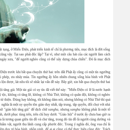
hật tụng, ở Miến Điện, phát triển kinh tế chỉ là phương tiện, mục đích là đời sống
cũng vậy. Tại sao phải độc lập? Tại vì, như một câu hát của các người làm cách
a ngày xưa, "để người nghèo cũng có thể xây dựng chùa chiền". Đó là mục đích
Điện trước khi bắt qua chuyện thứ hai: trên đất Phật ấy cũng có một tín ngưỡng
phù phép, ưa nhảy múa. Tín ngưỡng ấy hồn nhiên chung sống hòa bình với Phật
 lộn được, lát nữa tôi sẽ nhắc lại vấn đề này. Bây giờ, xin bắt qua chuyện thứ hai
i tăng già. Một tác giả có uy tín đã viết thế này: "Miến Điện có lẽ là nước hạnh
uý tộc, không có tăng lữ, không có Nhà Thờ, không có quân đội, không có nghèo
, từ thiện. Đúng hay không, tôi không dám nói, nhưng không có Nhà Thờ thì quá
ghĩa là một uy quyền tôn giáo duy nhất, tập trung, tập quyền, đối chọi với nhà
hữ "giáo hội tăng già" để dịch chữ
sangha
, nhưng
sangha
không phải là một tổ
inh, dưới phục tùng trên, trên chỉ huy dưới. "Giáo hội" ở nước ấy chưa bao giờ ra
 là tương quan giữa tín đồ và chư tăng, trong đó tín đồ là người cúng dường và
hẩm vật, người thọ lãnh cung cấp phước đức. Trong ý nghĩa đó, ông vua chỉ là
m duy trì hòa bình, phồn vinh, để ai ai cũng có thể thực hiện công đức. Trách