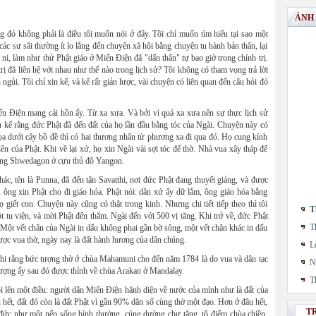
ẢNH
g đó không phải là điều tôi muốn nói ở đây. Tôi chỉ muốn tìm hiểu tại sao một
c sư sãi thường ít lo lắng đến chuyện xã hội bằng chuyện tu hành bản thân, lại
 ni, làm như thử Phật giáo ở Miến Điện đã "dấn thân" tự bao giờ trong chính trị.
trị đã liên hệ với nhau như thế nào trong lịch sử? Tôi không có tham vọng trả lời
ngủi. Tôi chỉ xin kể, và kể rất giản lược, vài chuyện có liên quan đến câu hỏi đó
ến Điện mang cái hồn ấy. Từ xa xưa. Và bởi vì quá xa xưa nên sự thực lịch sử
n kể rằng đức Phật đã đến đất của họ lần đầu bằng tóc của Ngài. Chuyện này có
tọa dưới cây bồ đề thì có hai thương nhân từ phương xa đi qua đó. Họ cung kính
iên của Phật. Khi về lại xứ, họ xin Ngài vài sợi tóc để thờ. Nhà vua xây tháp để
tiếng Shwedagon ở cựu thủ đô Yangon.
c, tên là Punna, đã đến tận Savatthi, nơi đức Phật đang thuyết giảng, và được
, ông xin Phật cho đi giáo hóa. Phật nói: dân xứ ấy dữ lắm, ông giáo hóa bằng
giết con. Chuyện này cũng có thật trong kinh. Nhưng chi tiết tiếp theo thì tôi
T
 tu viện, và mời Phật đến thăm. Ngài đến với 500 vị tăng. Khi trở về, đức Phật
T
t vết chân của Ngài in dấu không phai gần bờ sông, một vết chân khác in dấu
 được vua thờ, ngày nay là đất hành hương của dân chúng.
L
 ghi rằng bức tượng thờ ở chùa Mahamuni cho đến năm 1784 là do vua và dân tạc
N
ượng ấy sau đó được thỉnh về chùa Arakan ở Mandalay.
T
ói lên một điều: người dân Miến Điện hãnh diện về nước của mình như là đất của
u hết, đất đó còn là đất Phật vì gần 90% dân số cùng thờ một đạo. Hơn ở đâu hết,
T
đức như một nếp sống bình thường, cúng dường chư tăng, tô điểm chùa chiền.