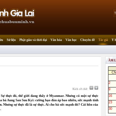
ứu
Sử liệu
Phật giáo và thời đại
Văn hóa
Văn học
Chuyên đề
Tác giả
Y 
ÂM 
C
2
Kích cỡ chữ:
9
. Sự thực đó, thế giới đang thấy ở Myanmar. Nhưng có một sự thực
16
ủa bà Aung San Suu Kyi: cường bạo đàn áp bao nhiêu, sức mạnh tinh
23
in. Nhưng sự thực đã là sự thực. Ai cho bà sức mạnh đó? Cái hồn của
30
.