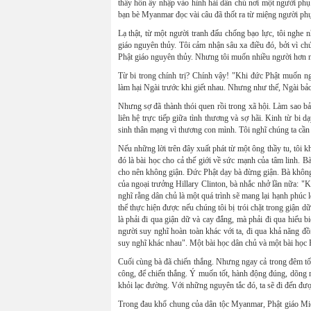
thấy hồn ấy nhập vào hình hài dân chủ nơi một người phụ
bạn bè Myanmar đọc vài câu đã thốt ra từ miệng người phụ
Lạ thật, từ một người tranh đấu chống bạo lực, tôi nghe n
giáo nguyên thủy. Tôi cảm nhận sâu xa điều đó, bởi vì chún
Phật giáo nguyên thủy. Nhưng tôi muốn nhiều người hơn n
Từ bi trong chính trị? Chính vậy! "Khi đức Phật muốn ng
làm hại Ngài trước khi giết nhau. Nhưng như thế, Ngài bả
Nhưng sợ đã thành thói quen rồi trong xã hội. Làm sao bả
liên hệ trực tiếp giữa tình thương và sợ hãi. Kinh từ bi
sinh thân mạng vì thương con mình. Tôi nghĩ chúng ta cần
Nếu những lời trên đây xuất phát từ một ông thầy tu, tôi
đó là bài học cho cả thế giới về sức mạnh của tâm linh. B
cho nên không giận. Đức Phật dạy bà đừng giận. Bà không h
của ngoại trưởng Hillary Clinton, bà nhắc nhở lần nữa: "Khi
nghĩ rằng dân chủ là một quá trình sẽ mang lại hạnh phúc 
thể thực hiện được nếu chúng tôi bị trói chặt trong giận 
là phải đi qua giận dữ và cay đắng, mà phải đi qua hiểu b
người suy nghĩ hoàn toàn khác với ta, đi qua khả năng đồn
suy nghĩ khác nhau". Một bài học dân chủ và một bài học P
Cuối cùng bà đã chiến thắng. Nhưng ngay cả trong đêm tối
công, để chiến thắng. Ý muốn tốt, hành động đúng, dõng mã
khỏi lạc đường. Với những nguyên tắc đó, ta sẽ đi đến đượ
Trong đau khổ chung của dân tộc Myanmar, Phật giáo Miế