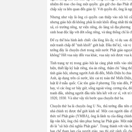
nhiệm đó trao cho ông một quyền: gìn giữ cho đạo Phật đượ
chấp xảy ra liên quan đến giáo lý. Với quyền đó, ông là ng
Nhưng như vậy là ông có quyền can thiệp vào nội bộ củ
nhưng giáo hội đã không phải là một khối đồng nhất thì tăn
xã, có trường riêng, tự viện riêng, do làng xã địa phương
sinh hoạt độc lập với đời sống riêng, và tăng thống chỉ là c
Để cụ thể hóa hình ảnh chiếc cầu lỏng lẻo ấy, ví dụ sau đ
một tranh chấp để "tinh khiết" giới luật. Đầu thế kỷ, vài v
tưởng đây là chuyện chơi trong một nước Phật giáo nguyê
không? Hết vua này đến vua khác, vua này nói được vua k
Tình trạng tự trị trong giáo hội lại càng phát triển vào 
hiện, thiết lập kỷ luật riêng, tòa án riêng, thậm chí "tăng
tình giáo hội, nhưng người Anh đã đến, Miến Điện bị chia 
Anh, áp dụng trên cả nước, khi cai trị toàn thể Miến Điện
luật lệ ở mẫu quốc. Các tôn giáo ở phương Tây tràn đến,
hay, vì các ông sư bây giờ, sống ngoài vòng cương tỏa, đ
tranh đấu, những người đầu tiên liên kết với cư sĩ, với t
1920, 1930. Và như vậy tôi bước qua chuyện thứ ba.
Chuyện thứ ba là chuyện ông U Nu, thủ tướng đầu tiên củ
nhà chính trị được thế giới kính nể. Một con người dân c
thức trẻ Phật giáo (YMBA), ông là lãnh tụ của đảng chính
lập vãn hồi, ông chủ tâm phục hưng lại Phật giáo. Một mặt
đó là "xã hội chủ nghĩa Phật giáo". Trung thành với văn 
hạn chế tham lam của người giàu, tạo thì giờ rảnh rỗi c