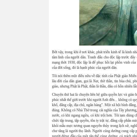
Bởi vậy, trong khi ở nơi khác, phát triển kinh tế là kinh n
tâm linh của người dân. Tranh đấu cho độc lập trước đây 
mạng thời 1930, độc lập là để phục hồi lại phồn vinh củ
của đời sống, đó là hạnh phúc của người dân.
Tôi nói thêm một điều nữa về đặc tính của Phật giáo Miến 
lâu đời của dân gian, gọi là
Nat
, thờ thần, tin bùa chú, 
giáo, nhưng Phật là Phật, thần là thần, đâu có hồn nhiên lẫn
Chuyện thứ hai là chuyện liên hệ giữa quyền lực và giáo hộ
phúc nhất thế giới trước khi người Anh đến... không có q
khổ, đẳng cấp, địa chủ, ngân hàng". Một xã hội bình đẳng
đúng. Không có Nhà Thờ trong cái nghĩa của Tây phương, n
nước, có khi ngang ngửa, có khi trội hơn. Tôi tạm dùng c
chức tập trung, tập quyền, tôn ty trật tự, đẳng cấp phân m
khỏi mẫu mực tương quan nguyên thủy trong lịch sử, nghĩa
chư tăng là người thọ lãnh. Người cúng dường cung cấp p
người đứng đầu của một tập thể cúng dường, có trách nhiệ