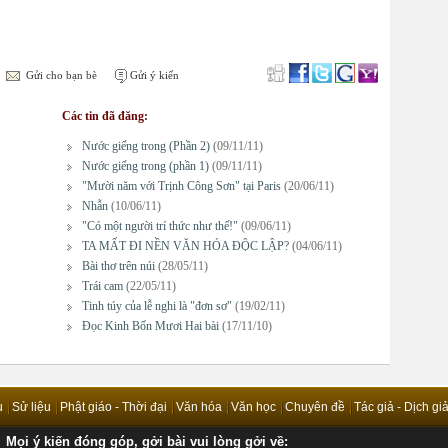
Gửi cho bạn bè
Gửi ý kiến
Các tin đã đăng:
Nước giếng trong (Phần 2)
(09/11/11)
Nước giếng trong (phần 1)
(09/11/11)
"Mười năm với Trịnh Công Sơn" tại Paris
(20/06/11)
Nhẫn
(10/06/11)
"Có một người trí thức như thế!"
(09/06/11)
TA MẤT ĐI NỀN VĂN HÓA ĐỘC LẬP?
(04/06/11)
Bài thơ trên núi
(28/05/11)
Trái cam
(22/05/11)
Tinh túy của lễ nghi là "đơn sơ"
(19/02/11)
Đọc Kinh Bốn Mươi Hai bài
(17/11/10)
u
Sử liệu
Phật giáo - Thời đại
Văn hóa
Văn học
Chuyên đề
Tác giả - Dịch gi
Mọi ý kiến đóng góp, gởi bài vui lòng gởi về: