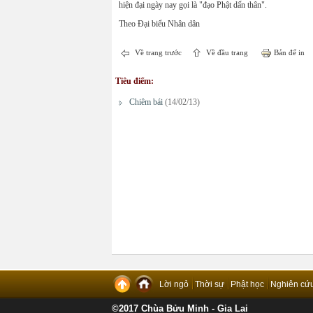
hiện đại ngày nay gọi là "đạo Phật dấn thân".
Theo Đại biểu Nhân dân
Về trang trước
Về đầu trang
Bản để in
Tiêu điểm:
Chiêm bái
(14/02/13)
Lời ngỏ
Thời sự
Phật học
Nghiên cứ
©2017 Chùa Bửu Minh - Gia Lai