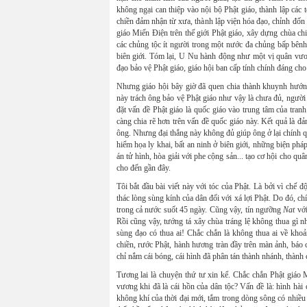
không ngại can thiệp vào nội bộ Phật giáo, thành lập các 
chiền đảm nhận từ xưa, thành lập viện hóa đạo, chỉnh đốn đạ
giáo Miến Điện trên thế giới Phật giáo, xây dựng chùa chi
các chủng tộc ít người trong một nước đa chủng bấp bênh h
biên giới. Tóm lại, U Nu hành động như một vị quân vươn
đạo bảo vệ Phật giáo, giáo hội ban cấp tính chính đáng ch
Nhưng giáo hội bây giờ đã quen chia thành khuynh hướ
này trách ông bảo vệ Phật giáo như vậy là chưa đủ, người 
đặt vấn đề Phật giáo là quốc giáo vào trung tâm của tran
càng chia rẽ hơn trên vấn đề quốc giáo này. Kết quả là 
ông. Nhưng đại thắng này không đủ giúp ông ở lại chính q
hiểm họa ly khai, bất an ninh ở biên giới, những biện phá
án tử hình, hòa giải với phe cộng sản... tạo cơ hội cho q
cho đến gần đây.
Tôi bắt đầu bài viết này với tóc của Phật. Là bởi vì chế 
thác lòng sùng kính của dân đối với xá lợi Phật. Do đó, 
trong cả nước suốt 45 ngày. Cũng vậy, tín ngưỡng
Nat
với
Rồi cũng vậy, tướng tá xây chùa tráng lệ không thua gì n
sùng đạo có thua ai! Chắc chắn là không thua ai về khoả
chiền, rước Phật, hành hương tràn đầy trên màn ảnh, báo c
chỉ nắm cái bóng, cái hình đã phân tán thành nhánh, thành
Tương lai là chuyện thứ tư xin kể. Chắc chắn Phật giá
vương khi đã là cái hồn của dân tộc? Vấn đề là: hình hà
không khí của thời đại mới, tắm trong dòng sông có nhiề