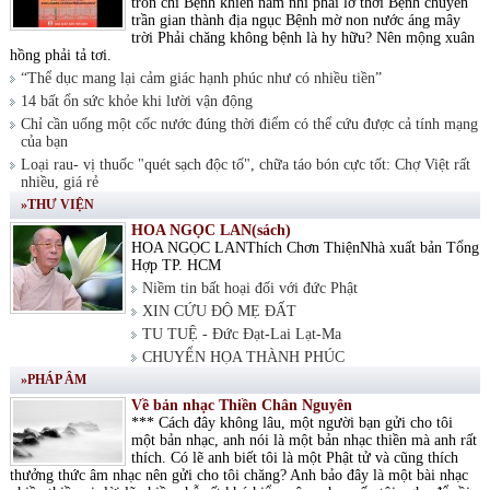
tròn chí Bệnh khiến nam nhi phải lỡ thời Bệnh chuyển
trần gian thành địa ngục Bệnh mờ non nước áng mây
trời Phải chăng không bệnh là hy hữu? Nên mộng xuân
hồng phải tả tơi.
“Thể dục mang lại cảm giác hạnh phúc như có nhiều tiền”
14 bất ổn sức khỏe khi lười vận động
Chỉ cần uống một cốc nước đúng thời điểm có thể cứu được cả tính mạng
của bạn
Loại rau- vị thuốc "quét sạch độc tố", chữa táo bón cực tốt: Chợ Việt rất
nhiều, giá rẻ
»THƯ VIỆN
HOA NGỌC LAN(sách)
HOA NGỌC LANThích Chơn ThiệnNhà xuất bản Tổng
Hợp TP. HCM
Niềm tin bất hoại đối với đức Phật
XIN CỨU ĐỘ MẸ ĐẤT
TU TUỆ - Đức Đạt-Lai Lạt-Ma
CHUYỂN HỌA THÀNH PHÚC
»PHÁP ÂM
Về bản nhạc Thiền Chân Nguyên
*** Cách đây không lâu, một người bạn gửi cho tôi
một bản nhạc, anh nói là một bản nhạc thiền mà anh rất
thích. Có lẽ anh biết tôi là một Phật tử và cũng thích
thưởng thức âm nhạc nên gửi cho tôi chăng? Anh bảo đây là một bài nhạc