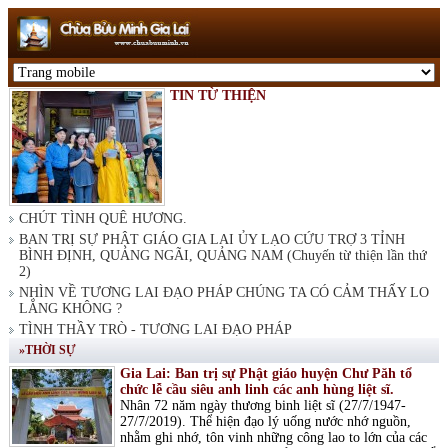
TIN TỪ THIỆN
CHÚT TÌNH QUÊ HƯƠNG.
BAN TRỊ SỰ PHẬT GIÁO GIA LAI ỦY LẠO CỨU TRỢ 3 TỈNH
BÌNH ĐỊNH, QUẢNG NGÃI, QUẢNG NAM (Chuyến từ thiện lần thứ
2)
NHÌN VỀ TƯƠNG LAI ĐẠO PHÁP CHÚNG TA CÓ CẢM THẤY LO
LẮNG KHÔNG ?
TÌNH THẦY TRÒ - TƯƠNG LAI ĐẠO PHÁP
»THỜI SỰ
Gia Lai: Ban trị sự Phật giáo huyện Chư Păh tổ
chức lễ cầu siêu anh linh các anh hùng liệt sĩ.
Nhân 72 năm ngày thương binh liệt sĩ (27/7/1947-
27/7/2019). Thể hiện đạo lý uống nước nhớ nguồn,
nhằm ghi nhớ, tôn vinh những công lao to lớn của các