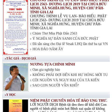
CHƯƠNG TRÌNH LỄ VU LAN- BÁO HIẾU. PHẬT
LỊCH 2563- DƯƠNG LỊCH 2019 TẠI CHÙA BỬU
MINH, XÃ NGHĨA HƯNG, HUYỆN CHƯ PĂH-
TỈNH GIA LAI
CHƯƠNG TRÌNH LỄ VU LAN- BÁO HIẾU. PHẬT
LỊCH 2563- DƯƠNG LỊCH 2019 TẠI CHÙA BỬU
MINH, XÃ NGHĨA HƯNG, HUYỆN CHƯ PĂH-
TỈNH GIA LAI
Chùm Thơ Mùa Phật Đản 2563
Ý NGHĨA SỰ ĐẢN SANH CỦA ĐỨC PHẬT
Đã sẵn sàng cho Đại lễ Vesak LHQ lần thứ ba tại VN
HOA ĐÀO NĂM ẤY
»TÁC GIẢ - DỊCH GIẢ
NƯƠNG TỰA CHÍNH MÌNH
Oan gia nghiệp báo
KHÔNG PHẢI ĐỢI ĐẾN KHI HƯ HỎNG MỚI TU
CỘI NGUỒN VÀ NGUY HẠI CỦA TÀ KIẾN
SAO CON NGƯỜI VẪN KHỔ?
»Y HỌC
NIỆM PHẬT CHUYỂN HÓA TẾ BÀO UNG THƯ.
LỜI NGƯỜI DỊCH Bệnh tật đeo theo để khổ đời Con
người vì bệnh phải mòn hơi Bệnh xui quân tử không