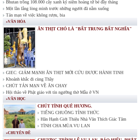
Bhutan trồng 108.000 cây xanh kỷ niệm hoàng tử bé đầy tháng
Một lần lắng lòng mình trước những người đã nằm xuống
Tản mạn về việc không rượu, bia
»VĂN HÓA
ĂN THỊT CHÓ LÀ "BẤT TRUNG BẤT NGHĨA"
GIEC: GIẢM MẠNH ĂN THỊT MỚI CỨU ĐƯỢC HÀNH TINH
Khoảnh khắc đi cùng Thầy
CHÚT TẢN MẠN VỀ ĂN CHAY
Hội thảo về Phật giáo với tín ngưỡng thờ Mẫu ở VN
»VĂN HỌC
CHÚT TÌNH QUÊ HƯƠNG.
TIẾNG CHUÔNG TỈNH THỨC
Hân Hạnh Giới Thiệu Nhà Văn Thích Giác Tâm
TÌNH CHA MÙA VU LAN
»CHUYÊN ĐỀ