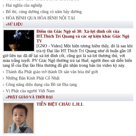
Hai nghĩa của nghiệp
Bố thí, cúng dường cũng có năm bảy đường
HÒA BÌNH QUA HÒA BÌNH NỘI TẠI
»SỬ LIỆU
Điểm tin Giác Ngộ số 30: Xá-lợi đỉnh cốt của
HT.Thích Trí Quang và các sự kiện khác Giác Ngộ
TV
[GNO - Video] Một hiện tượng hiếm thấy, đó là sau khi
trà-tỳ Đại lão HT.Thích Trí Quang như di huấn gần 18
giờ liên tục đã để lại xá-lợi đỉnh cốt, cũng gọi là xá-lợi thượng thủ, với
màu trắng tuyết. PV Giác Ngộ thường trú tại Huế, người theo sát diễn biến
tang lễ của Đại lão Hòa thượng đã ghi nhận trong bản tin video kỳ này.
Thánh địa Phật giáo trở thành Di sản văn hóa thế giới
Những Bản Kinh Phật Cổ Nhất
Công năng diệu dụng của Bồ tát Địa tạng
Vị Phật của người Việt Nam
»PHẬT GIÁO VÀ THỜI ĐẠI
TIỄN BIỆT CHÁU L.H.L