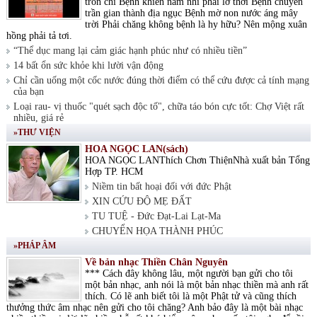
tròn chí Bệnh khiến nam nhi phải lỡ thời Bệnh chuyển
trần gian thành địa ngục Bệnh mờ non nước áng mây
trời Phải chăng không bệnh là hy hữu? Nên mộng xuân
hồng phải tả tơi.
“Thể dục mang lại cảm giác hạnh phúc như có nhiều tiền”
14 bất ổn sức khỏe khi lười vận động
Chỉ cần uống một cốc nước đúng thời điểm có thể cứu được cả tính mạng
của bạn
Loại rau- vị thuốc "quét sạch độc tố", chữa táo bón cực tốt: Chợ Việt rất
nhiều, giá rẻ
»THƯ VIỆN
HOA NGỌC LAN(sách)
HOA NGỌC LANThích Chơn ThiệnNhà xuất bản Tổng
Hợp TP. HCM
Niềm tin bất hoại đối với đức Phật
XIN CỨU ĐỘ MẸ ĐẤT
TU TUỆ - Đức Đạt-Lai Lạt-Ma
CHUYỂN HỌA THÀNH PHÚC
»PHÁP ÂM
Về bản nhạc Thiền Chân Nguyên
*** Cách đây không lâu, một người bạn gửi cho tôi
một bản nhạc, anh nói là một bản nhạc thiền mà anh rất
thích. Có lẽ anh biết tôi là một Phật tử và cũng thích
thưởng thức âm nhạc nên gửi cho tôi chăng? Anh bảo đây là một bài nhạc