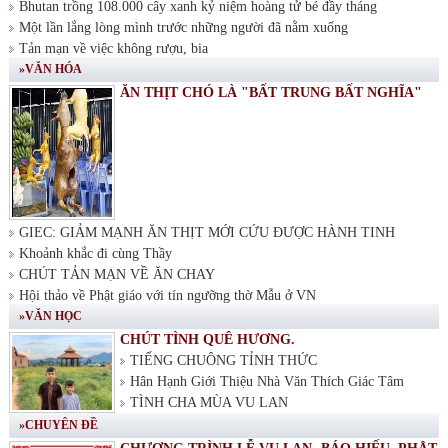
Bhutan trồng 108.000 cây xanh kỷ niệm hoàng tử bé đầy tháng
Một lần lắng lòng mình trước những người đã nằm xuống
Tản mạn về việc không rượu, bia
»VĂN HÓA
ĂN THỊT CHÓ LÀ "BẤT TRUNG BẤT NGHĨA"
GIEC: GIẢM MẠNH ĂN THỊT MỚI CỨU ĐƯỢC HÀNH TINH
Khoảnh khắc đi cùng Thầy
CHÚT TẢN MẠN VỀ ĂN CHAY
Hội thảo về Phật giáo với tín ngưỡng thờ Mẫu ở VN
»VĂN HỌC
CHÚT TÌNH QUÊ HƯƠNG.
TIẾNG CHUÔNG TỈNH THỨC
Hân Hạnh Giới Thiệu Nhà Văn Thích Giác Tâm
TÌNH CHA MÙA VU LAN
»CHUYÊN ĐỀ