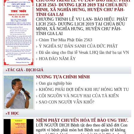
CHƯƠNG TRÌNH LỄ VU LAN- BÁO HIẾU. PHẬT
LỊCH 2563- DƯƠNG LỊCH 2019 TẠI CHÙA BỬU
MINH, XÃ NGHĨA HƯNG, HUYỆN CHƯ PĂH-
TỈNH GIA LAI
CHƯƠNG TRÌNH LỄ VU LAN- BÁO HIẾU. PHẬT
LỊCH 2563- DƯƠNG LỊCH 2019 TẠI CHÙA BỬU
MINH, XÃ NGHĨA HƯNG, HUYỆN CHƯ PĂH-
TỈNH GIA LAI
Chùm Thơ Mùa Phật Đản 2563
Ý NGHĨA SỰ ĐẢN SANH CỦA ĐỨC PHẬT
Đã sẵn sàng cho Đại lễ Vesak LHQ lần thứ ba tại VN
HOA ĐÀO NĂM ẤY
»TÁC GIẢ - DỊCH GIẢ
NƯƠNG TỰA CHÍNH MÌNH
Oan gia nghiệp báo
KHÔNG PHẢI ĐỢI ĐẾN KHI HƯ HỎNG MỚI TU
CỘI NGUỒN VÀ NGUY HẠI CỦA TÀ KIẾN
SAO CON NGƯỜI VẪN KHỔ?
»Y HỌC
NIỆM PHẬT CHUYỂN HÓA TẾ BÀO UNG THƯ.
LỜI NGƯỜI DỊCH Bệnh tật đeo theo để khổ đời Con
người vì bệnh phải mòn hơi Bệnh xui quân tử không