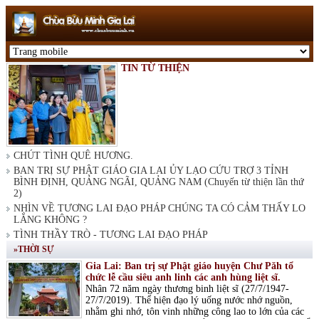
TIN TỪ THIỆN
CHÚT TÌNH QUÊ HƯƠNG.
BAN TRỊ SỰ PHẬT GIÁO GIA LAI ỦY LẠO CỨU TRỢ 3 TỈNH
BÌNH ĐỊNH, QUẢNG NGÃI, QUẢNG NAM (Chuyến từ thiện lần thứ
2)
NHÌN VỀ TƯƠNG LAI ĐẠO PHÁP CHÚNG TA CÓ CẢM THẤY LO
LẮNG KHÔNG ?
TÌNH THẦY TRÒ - TƯƠNG LAI ĐẠO PHÁP
»THỜI SỰ
Gia Lai: Ban trị sự Phật giáo huyện Chư Păh tổ
chức lễ cầu siêu anh linh các anh hùng liệt sĩ.
Nhân 72 năm ngày thương binh liệt sĩ (27/7/1947-
27/7/2019). Thể hiện đạo lý uống nước nhớ nguồn,
nhằm ghi nhớ, tôn vinh những công lao to lớn của các