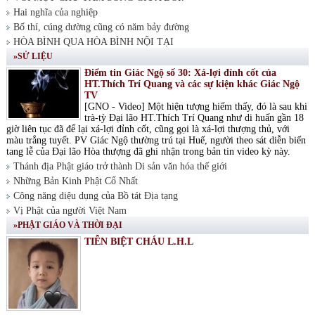
Hai nghĩa của nghiệp
Bố thí, cúng dường cũng có năm bảy đường
HÒA BÌNH QUA HÒA BÌNH NỘI TẠI
»SỬ LIỆU
Điểm tin Giác Ngộ số 30: Xá-lợi đỉnh cốt của
HT.Thích Trí Quang và các sự kiện khác Giác Ngộ
TV
[GNO - Video] Một hiện tượng hiếm thấy, đó là sau khi
trà-tỳ Đại lão HT.Thích Trí Quang như di huấn gần 18
giờ liên tục đã để lại xá-lợi đỉnh cốt, cũng gọi là xá-lợi thượng thủ, với
màu trắng tuyết. PV Giác Ngộ thường trú tại Huế, người theo sát diễn biến
tang lễ của Đại lão Hòa thượng đã ghi nhận trong bản tin video kỳ này.
Thánh địa Phật giáo trở thành Di sản văn hóa thế giới
Những Bản Kinh Phật Cổ Nhất
Công năng diệu dụng của Bồ tát Địa tạng
Vị Phật của người Việt Nam
»PHẬT GIÁO VÀ THỜI ĐẠI
TIỄN BIỆT CHÁU L.H.L