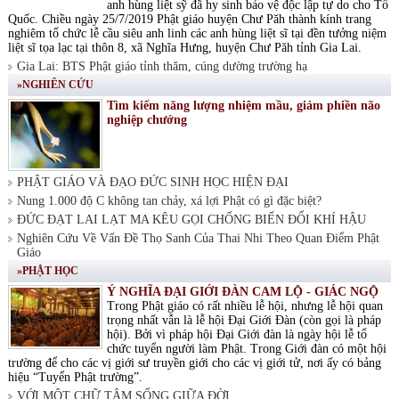
anh hùng liệt sỹ đã hy sinh bảo vệ độc lập tự do cho Tổ
Quốc. Chiều ngày 25/7/2019 Phật giáo huyện Chư Păh thành kính trang
nghiêm tổ chức lễ cầu siêu anh linh các anh hùng liệt sĩ tại đền tưởng niệm
liệt sĩ tọa lạc tại thôn 8, xã Nghĩa Hưng, huyện Chư Păh tỉnh Gia Lai.
Gia Lai: BTS Phật giáo tỉnh thăm, cúng dường trường hạ
»NGHIÊN CỨU
Tìm kiếm năng lượng nhiệm mầu, giảm phiền não
nghiệp chướng
PHẬT GIÁO VÀ ĐẠO ĐỨC SINH HỌC HIỆN ĐẠI
Nung 1.000 độ C không tan chảy, xá lợi Phật có gì đặc biệt?
ĐỨC ĐẠT LAI LẠT MA KÊU GỌI CHỐNG BIẾN ĐỔI KHÍ HẬU
Nghiên Cứu Về Vấn Đề Thọ Sanh Của Thai Nhi Theo Quan Điểm Phật
Giáo
»PHẬT HỌC
Ý NGHĨA ĐẠI GIỚI ĐÀN CAM LỘ - GIÁC NGỘ
Trong Phật giáo có rất nhiều lễ hội, nhưng lễ hội quan
trọng nhất vẫn là lễ hội Đại Giới Đàn (còn gọi là pháp
hội). Bởi vì pháp hội Đại Giới đàn là ngày hội lễ tổ
chức tuyển người làm Phật. Trong Giới đàn có một hội
trường để cho các vị giới sư truyền giới cho các vị giới tử, nơi ấy có bảng
hiệu “Tuyển Phật trường”.
VỚI MỘT CHỮ TÂM SỐNG GIỮA ĐỜI.