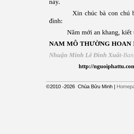
này.
Xin chúc bà con chú bác n
đình:
Năm mới an khang, kiết tư
NAM
MÔ THƯỜNG HOAN H
Nhuận Minh Lê Đình Xuất
-Ban
http://nguoiphattu.co
©2010
-2026
Chùa Bửu Minh
|
Homep