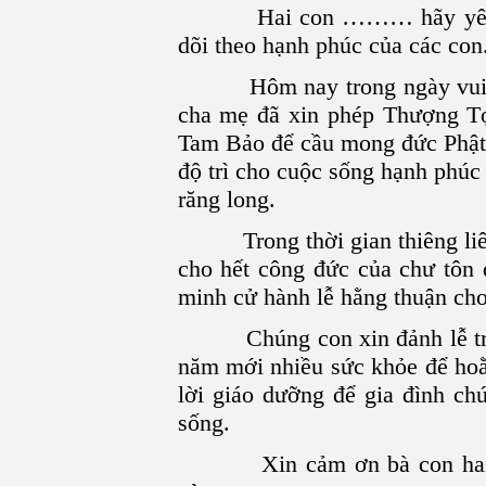
Hai con ……… hãy yên tâm 
dõi theo hạnh phúc của các con
Hôm nay trong ngày vui đại 
cha mẹ đã xin phép Thượng Tọa
Tam Bảo để cầu mong đức Phật, 
độ trì cho cuộc sống hạnh phúc
răng long.
Trong thời gian thiêng liêng
cho hết công đức của chư tôn
minh cử hành lễ hằng thuận cho
Chúng con xin đảnh lễ tri â
năm mới nhiều sức khỏe để hoằ
lời giáo dưỡng để gia đình ch
sống.
Xin cảm ơn bà con hai họ 