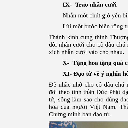
IX- Trao nhẫn cưới
Nhẫn một chút gió yên biể
Lùi một bước biển rộng tr
Thành kính cung thỉnh Thượng
đôi nhẫn cưới cho cô dâu chú 
xích nhẫn cưới vào cho nhau.
X- Tặng hoa tặng quà 
XI- Đạo từ về ý nghĩa hô
Để nhắc nhở cho cô dâu chú r
đôi theo tinh thần Đức Phật d
tử, sống làm sao cho đúng đạ
hóa của người Việt Nam. T
Chứng minh ban đạo từ.