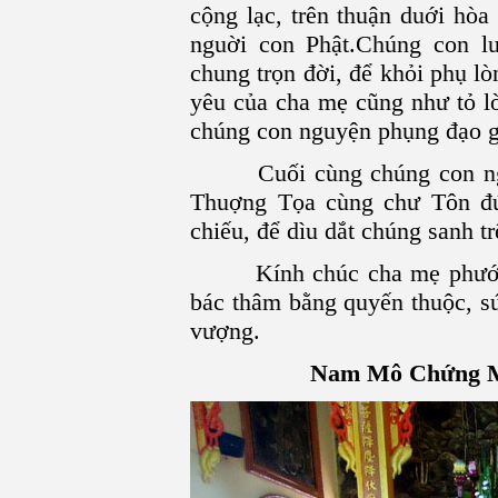
cộng lạc, trên thuận duới hò
nguời con Phật.Chúng con lu
chung trọn đời, để khỏi phụ l
yêu của cha mẹ cũng như tỏ l
chúng con nguyện phụng đạo gi
Cuối cùng chúng con nguy
Thuợng Tọa cùng chư Tôn đứ
chiếu, để dìu dắt chúng sanh t
Kính chúc cha mẹ phước th
bác thâm bằng quyến thuộc, sứ
vượng.
Nam
Mô Chứng M