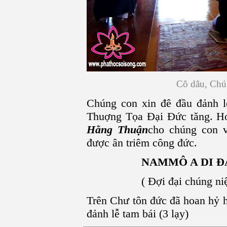
Cô dâu, Chú 
Chúng con xin đê đầu đảnh l
Thuợng Tọa Đại Đức tăng. Ho
Hằng Thuận
cho chúng con v
được ân triêm công đức.
NAM
MÔ A DI 
( Đợi đại chúng niệm P
Trên Chư tôn đức đã hoan hỷ h
đảnh lễ tam bái (3 lạy)