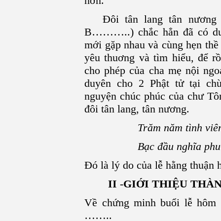
hơn.
Đôi tân lang tân nương 
B………..) chắc hẳn đã có du
mới gặp nhau và cùng hẹn thề 
yêu thuơng và tìm hiểu, để r
cho phép của cha mẹ nội ngoạ
duyên cho 2 Phật tử tại 
nguyện chúc phúc của chư Tôn
đôi tân lang, tân nương.
Trăm năm tình viê
Bạc đầu nghĩa phu 
Đó là lý do của lễ hằng thuận
II
-
GIỚI THIỆU THÀ
Về chứng minh buổi lễ hôm n
……..