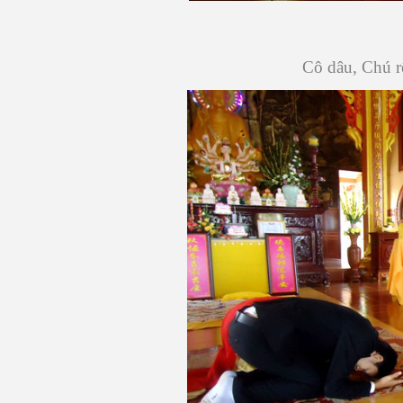
Cô dâu, Chú rể