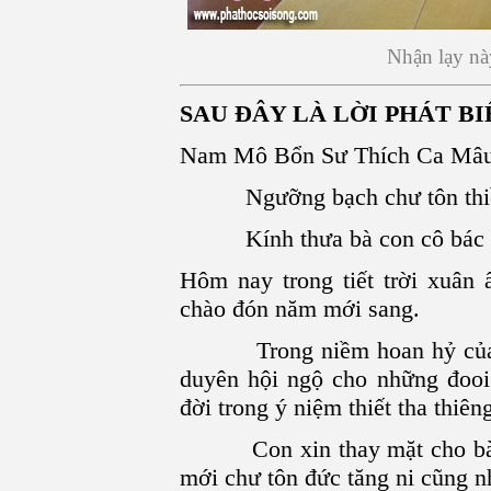
Nhận lạy nà
SAU ĐÂY LÀ LỜI PHÁT BI
Nam Mô Bổn Sư Thích Ca Mâu
Ngưỡng bạch chư tôn thiề
Kính thưa bà con cô bác củ
Hôm nay trong tiết trời xuân
chào đón năm mới sang.
Trong niềm hoan hỷ của nh
duyên hội ngộ cho những đooi
đời trong ý niệm thiết tha thiên
Con xin thay mặt cho bà con
mới chư tôn đức tăng ni cũng nh