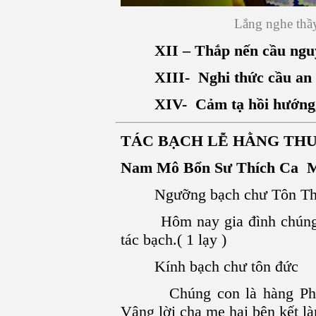
Lắng nghe thầ
XII – Thắp nến cầu ngu
XIII- Nghi thức cầu an
XIV- Cảm tạ hồi hướng, t
TÁC BẠCH LỄ HẰNG TH
Nam Mô Bổn Sư Thích Ca M
Ngưỡng bạch chư Tôn Thượ
Hôm nay gia đình chúng co
tác bạch.( 1 lạy )
Kính bạch chư tôn đức
Chúng con là hàng Phật tử
Vâng lời cha mẹ hai bên kết là